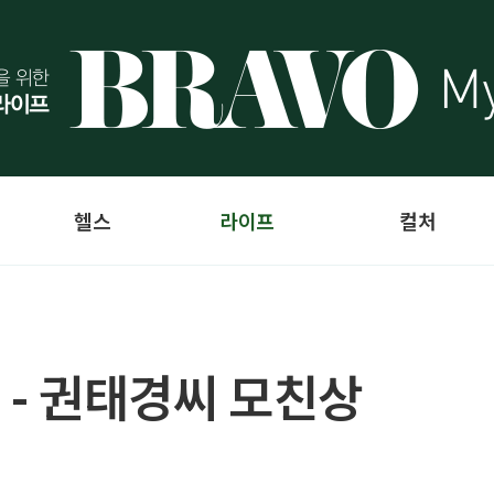
헬스
라이프
컬처
 - 권태경씨 모친상