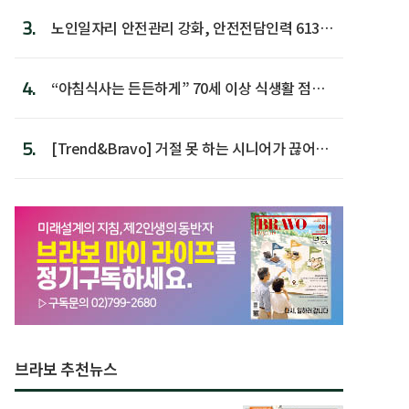
3.
노인일자리 안전관리 강화, 안전전담인력 613명
첫 배치
4.
“아침식사는 든든하게” 70세 이상 식생활 점수
가장 높아
5.
[Trend&Bravo] 거절 못 하는 시니어가 끊어야
할 행동 5
브라보 추천뉴스