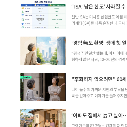
부가 각자 집 한 채씩을 보유하면 한
“ISA ‘남은 한도’ 사라질 
일반 ISA는 미사용 납입한도 이월 
리계좌(ISA)를 대폭 손질한다. 국
금융 ISA’를 새로 만들고, 일정 
기존 ISA 가입자라면 이번 개편안에
기 때문이다. 지난 3일 발표된 세제
‘경험 無도 환영’ 생애 첫 
“평생 집안일만 했는데, 이 나이에 
험하지 않은 사람, 10~20년의 경
찾고 이력서를 쓰는 일부터 출퇴근, 
보다 부담을 낮춘 진입 경로다. 통계 
경험이 풍부한 고령자는 중요한 국
"후회하지 않으려면" 60세
나이 들수록 가까운 지인의 부탁을 
락을 받아주고 이야기를 들어주지만,
평소에는 무심하다가 필요할 때만 
관계가 아닌 편리한 도움이나 감정의
게 여기며, 거절하는 순간 태도를 
‘아파도 집에서 늙고 싶어…
다
고령가구의 87.2%는 건강할 때 현