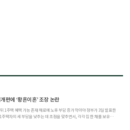
제개편에 ‘황혼이혼’ 조장 논란
뒤 1주택 혜택 가능 존재 해로에 노후 부담 증가 막아야 정부가 3일 발표한
주택자의 세 부담을 낮추는 데 초점을 맞추면서, 각각 집 한 채를 보유한
것보다 이혼이 경제적으로 유리해질 수 있다는 분석이 나온다. 종합부동산
1주택 공제와 세액공제 적용 여부는 부부를 하나의 세대로 묶어 판단한다. 부