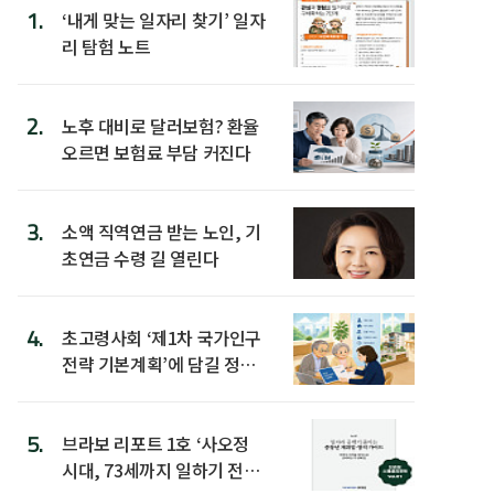
1.
‘내게 맞는 일자리 찾기’ 일자
리 탐험 노트
2.
노후 대비로 달러보험? 환율
오르면 보험료 부담 커진다
3.
소액 직역연금 받는 노인, 기
초연금 수령 길 열린다
4.
초고령사회 ‘제1차 국가인구
전략 기본계획’에 담길 정책
은
5.
브라보 리포트 1호 ‘사오정
시대, 73세까지 일하기 전략’