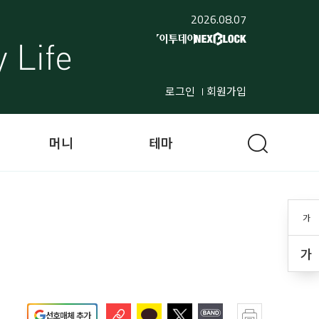
2026.08.07
로그인
회원가입
머니
테마
가
가
선호매체 추가