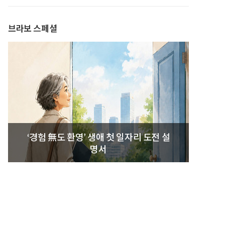
발간
브라보 스페셜
‘경험 無도 환영’ 생애 첫 일자리 도전 설
명서