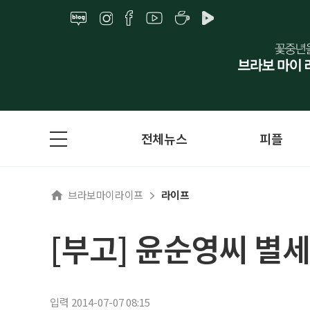
전체뉴스
피플
브라보마이라이프
라이프
[부고] 윤순영씨 별세
입력 2014-07-07 08:15