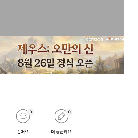
0
0
슬퍼요
더 궁금해요