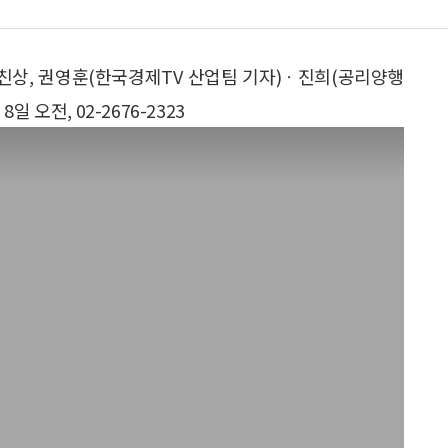
친상, 권영훈(한국경제TV 산업팀 기자)ㆍ진희(공리양행
오전, 02-2676-2323