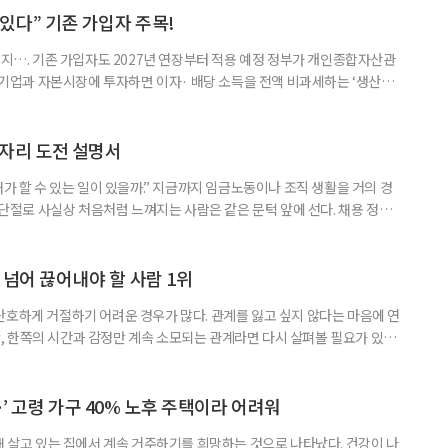
 세대가 두 채를 가진 것으로 보지만, 실제 이혼해 주거와 생계를 분
수 있다” 기존 가입자 주목!
폐지…. 기존 가입자도 2027년 연장부터 적용 예정 정부가 개인종합자산관
내 기업과 자본시장에 투자하면 이자· 배당 소득을 전액 비과세하는 ‘생산적
소득 이하 청년에게는 납입액의 10%를 소득공제 해주는 방안도 추진한다. 다만
 주목해야 한다. 그동안 사용하지 않고 쌓아둔 ISA 납입한도가 사라질 수 있
개편안이 국회 통과 후 그대로 시행된다면 법 시행 전 본
일자리 도전 설명서
내가 할 수 있는 일이 있을까.” 지금까지 임금노동이나 조직 생활을 거의 경
력 단절로 사실상 처음처럼 느껴지는 사람은 같은 문턱 앞에 선다. 채용 정보를
업무 지시, 동료 관계까지 낯설다. 이들에게 필요한 것은 ‘용기를 내라’는 말
밖에 섞여 있는 ‘첫 취업’, ‘경력 단절’ 생산인구가 줄어드는 상황에서 삶의
가 자원이다. 박경하 한국노인인력개발원 선임연구위
 넘어 끊어내야 할 사람 1위
단호하게 거절하기 어려운 경우가 많다. 관계를 잃고 싶지 않다는 마음에 연
 한쪽의 시간과 감정만 계속 소모되는 관계라면 다시 살펴볼 필요가 있다.
연락하거나, 만날 때마다 자신의 이야기만 늘어놓는 사람은 상대를 동등한
 창구로 대할 수 있다. 걱정을 가장해 자존감을 깎아내리고 도움을 당연하
바꾸는 행동도 건강한 관계와는 거리가 멀다. 믿고 털어놓은 개인사나 약점을
’ 고령 가구 40% 노후 주택이라 어려워
재 살고 있는 집에서 계속 거주하기를 희망하는 것으로 나타났다. 건강이 나