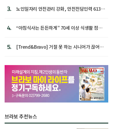
3.
노인일자리 안전관리 강화, 안전전담인력 613명
첫 배치
4.
“아침식사는 든든하게” 70세 이상 식생활 점수
가장 높아
5.
[Trend&Bravo] 거절 못 하는 시니어가 끊어야
할 행동 5
브라보 추천뉴스