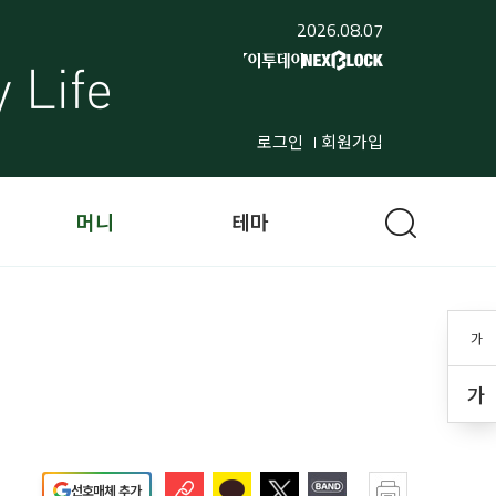
2026.08.07
로그인
회원가입
머니
테마
가
가
선호매체 추가