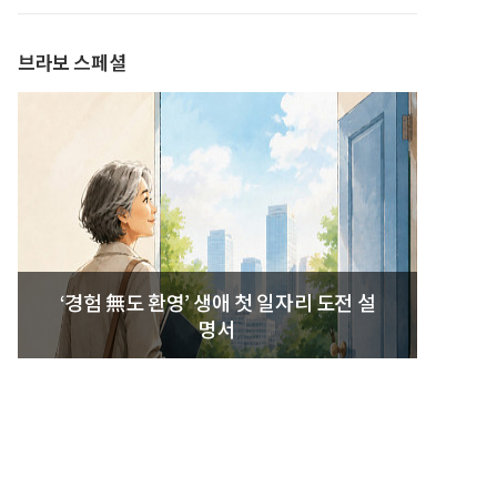
브라보 스페셜
‘경험 無도 환영’ 생애 첫 일자리 도전 설
명서