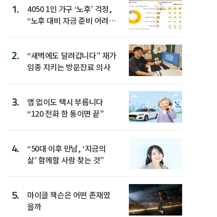
1.
4050 1인 가구 ‘노후’ 걱정,
“노후 대비 자금 준비 어려
워”
2.
“새벽에도 달려갑니다” 재가
임종 지키는 방문진료 의사
3.
앱 없이도 택시 부릅니다
“120 전화 한 통이면 끝”
4.
“50대 이후 만남, ‘지금의
삶’ 함께할 사람 찾는 것”
5.
마이클 잭슨은 어떤 존재였
을까