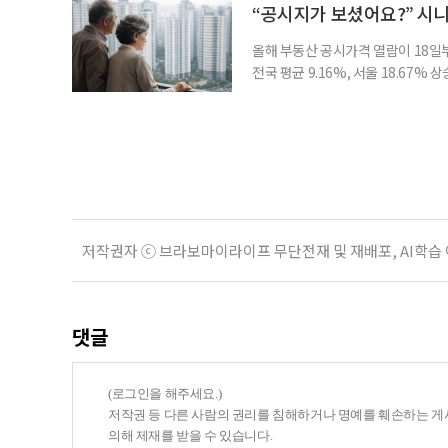
고 있다는 뜻으로 읽힌다. 지난 1
“공시지가 보셨어요?” 시
올해 부동산 공시가격 열람이 18일
전국 평균 9.16%, 서울 18.67
분이 반영되면서 일부 지역에서는 상
아닌 ‘안’ 단계다. 열람과 의견 제
다. 재산세와 종합부동산세, 건강보험
저작권자 ⓒ 브라보마이라이프 무단전재 및 재배포, AI학습
댓글