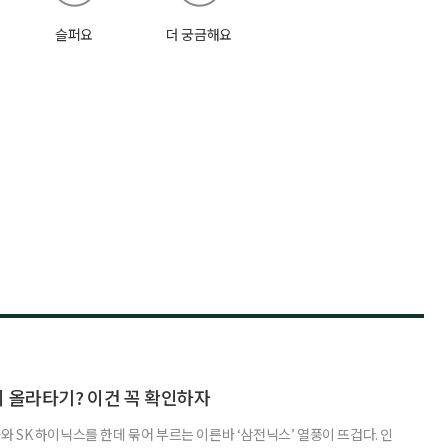
슬퍼요
더 궁금해요
지 올라타기? 이건 꼭 확인하자
 SK 하이닉스를 한데 묶어 부르는 이른바 ‘삼전닉스’ 열풍이 뜨겁다. 인