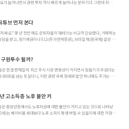
수요가 늘어나면서 관련 투자 역시 빠르게 늘어나는 분위기다. 그런데 최근
초자산으로 한 ‘단일종목 레버리지’ 상품이 등장하면서 투자 위험에 대한 우
숙하지만, 우리가 알던 일반적인 주식과는 성격이 전혀 다른 상품이다. 시니어
험 요소를 짚어본다. 수익도 2배, 손실도 2배… 레버리지의 두 얼
 유튜브 먼저 본다
저 봐요.” 몇 년 전만 해도 은퇴자들의 재테크는 비교적 단순했다, 거래하는
상담을 받고, 정기예금이나 ELS(주가연계증권), 브라질 채권(국채) 같은 고
투자 정보 역시 은행 영업점에서 얻는 경우가 많았다. 직원이 추천하는 상품
고, 증권사보다는 은행을 더 편안하게 느끼기도 했다. 은행 창구 대신 유튜
 씨는 최근 IRP(개인형퇴직연금) 계좌를 직접 손보기 시작했
후 구원투수 될까?
활은 한결 편해질까. 최근 주식 시장 변동성이 커지면서 잠들기가 무섭다는
 6000을 넘는 듯싶더니, 이란 관련 국제 정세와 발언 하나에도 주가는 오
 직접 투자로 수익을 내려던 이들은 오히려 불안감이 커졌다. 이처럼 변동
 민감하면서 일정한 현금흐름을 기대할 수 있는 상품에 관심이 쏠린다. 그중
퇴자와 은퇴를 앞둔 이들에게 ‘매달 들어오는 돈’이라는 점에서 다시 주목
년 고소득층 노후 불안 커
 많은 중장년층에서도 노후자금에 대한 불안이 커지고 있는 것으로 나타났
~60세)는 베이비붐 세대보다 노후 소득이 평생 버틸 수 있을지에 대한 걱정이
감과 은퇴 후 재취업 가능성에 대한 우려도 더 크게 나타났다. 이들의 은퇴 준
머물지 않고, 그 자산을 어떻게 평생 소득으로 바꿀 것인가의 문제로 옮겨가