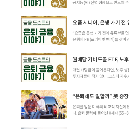
공지능(AI) 산업 성장으로 반도체 
삼성전자와 SK 하이닉스 주가를 기
려도 함께 커지고 있다. 이름은 익
투자자라면 반드시 알아야 할 핵심 위
요즘 시니어, 은행 가기 전
“요즘은 은행 가기 전에 유튜브를 먼
은행의 PB(프라이빗 뱅커)를 찾아 
금리 상품에 가입하는 방식이었다. 
에 가입하면 비교적 안전하다고 여겼
브에서 정보를 서울에 사는 60대 A
월배당 커버드콜 ETF, 노
매달 배당금이 들어온다면, 노후 생
투자자들이 적지 않다. 코스피 지수가
르락내리락 롤러코스터를 타고 있다.
성이 이어질수록, 주가 움직임에 덜
에서도 월배당 커버드콜 ETF는 은
“은퇴해도 일할까” 美 중장
은퇴를 앞둔 미국의 비교적 자산이
다. 은퇴 문턱에 들어선 X세대(55
더 컸고, 연금이 없는 데 따른 박탈
비가 더는 “얼마를 모았느냐”에만 