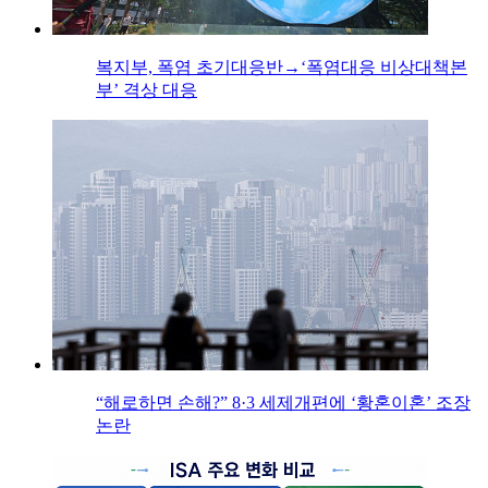
복지부, 폭염 초기대응반→‘폭염대응 비상대책본
부’ 격상 대응
“해로하면 손해?” 8·3 세제개편에 ‘황혼이혼’ 조장
논란