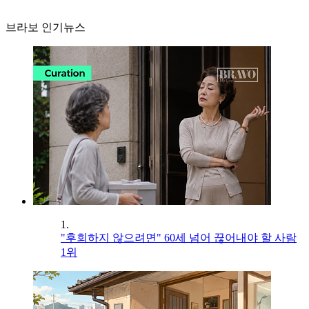
브라보 인기뉴스
1.
"후회하지 않으려면" 60세 넘어 끊어내야 할 사람
1위