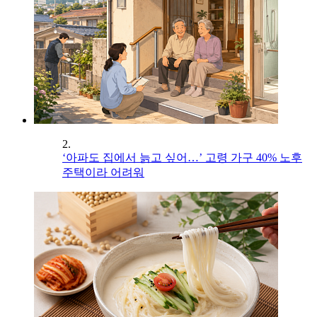
2.
‘아파도 집에서 늙고 싶어…’ 고령 가구 40% 노후
주택이라 어려워