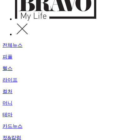
전체뉴스
피플
헬스
라이프
컬처
머니
테마
카드뉴스
컷&칼럼