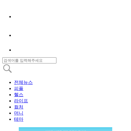
전체뉴스
피플
헬스
라이프
컬처
머니
테마