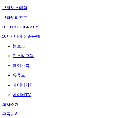
브라보스페셜
브라보리포트
DIGITAL LIBRARY
50+ 시니어 신춘문예
블로그
인스타그램
페이스북
유튜브
네이버카페
네이버TV
회사소개
구독신청