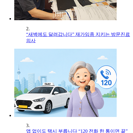
2.
“새벽에도 달려갑니다” 재가임종 지키는 방문진료
의사
3.
앱 없이도 택시 부릅니다 “120 전화 한 통이면 끝”