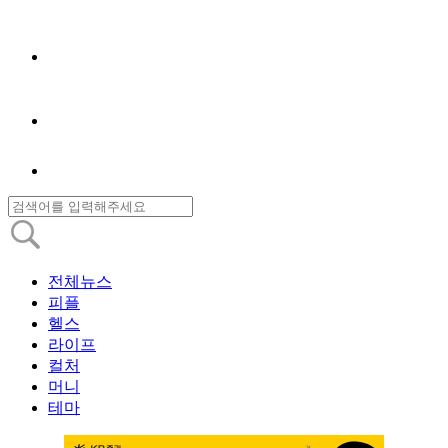
전체뉴스
피플
헬스
라이프
컬처
머니
테마