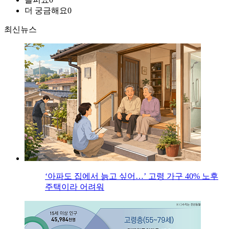
더 궁금해요
0
최신뉴스
‘아파도 집에서 늙고 싶어…’ 고령 가구 40% 노후
주택이라 어려워