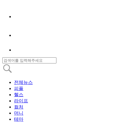
전체뉴스
피플
헬스
라이프
컬처
머니
테마