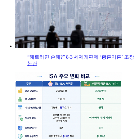
“해로하면 손해?” 8·3 세제개편에 ‘황혼이혼’ 조장
논란