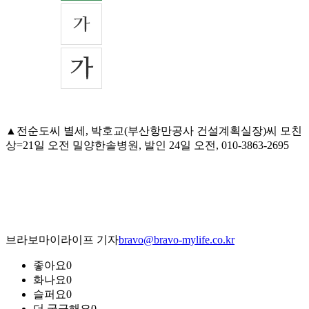
▲전순도씨 별세, 박호교(부산항만공사 건설계획실장)씨 모친
상=21일 오전 밀양한솔병원, 발인 24일 오전, 010-3863-2695
브라보마이라이프 기자
bravo@bravo-mylife.co.kr
좋아요
0
화나요
0
슬퍼요
0
더 궁금해요
0