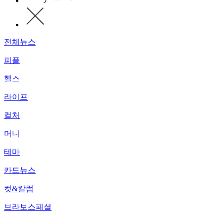
전체뉴스
피플
헬스
라이프
컬처
머니
테마
카드뉴스
컷&칼럼
브라보스페셜