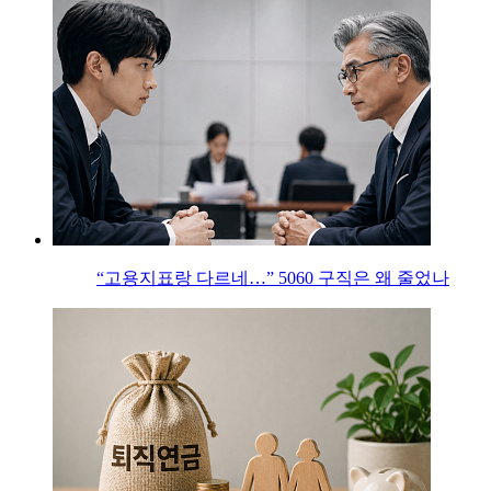
“고용지표랑 다르네…” 5060 구직은 왜 줄었나