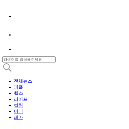
전체뉴스
피플
헬스
라이프
컬처
머니
테마