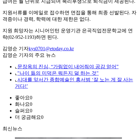
급여는 월 단위로 지급되며 복리후생으로 퇴직금이 제공된다.
지원서류를 이메일로 접수하면 면접을 통해 최종 선발된다. 자
격증이나 경력, 학력에 대한 제한은 없다.
지원 희망자는 시니어인턴 운영기관 은곡직업전문학교에 연
락(02-952-1193)하면 된다.
김영순 기자
kys0701@etoday.co.kr
김영순 기자의 주요 뉴스
⌞
문장옥의 진심, “가림없이 내어줘야 공감 얻어”
⌞
"나이 듦의 미덕은 뭐든지 덜 하는 것"
⌞
시대를 앞서간 종합예술인 홍서범 ‘잘 노는 게 잘 사는
거다!’
좋아요
0
화나요
0
슬퍼요
0
더 궁금해요
0
최신뉴스