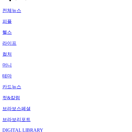
전체뉴스
피플
헬스
라이프
컬처
머니
테마
카드뉴스
컷&칼럼
브라보스페셜
브라보리포트
DIGITAL LIBRARY