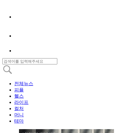
전체뉴스
피플
헬스
라이프
컬처
머니
테마