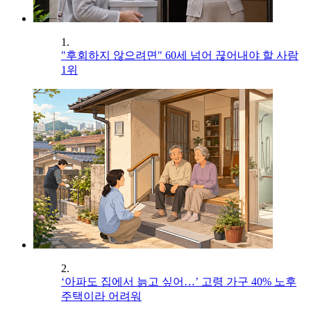
1.
"후회하지 않으려면" 60세 넘어 끊어내야 할 사람
1위
2.
‘아파도 집에서 늙고 싶어…’ 고령 가구 40% 노후
주택이라 어려워