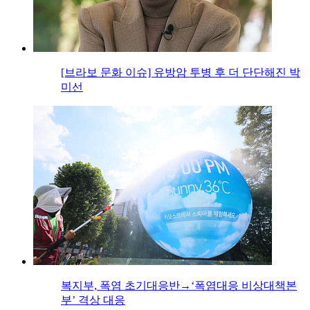
[브라보 문화 이슈] 유방암 투병 후 더 단단해진 박
미선
복지부, 폭염 초기대응반→‘폭염대응 비상대책본
부’ 격상 대응