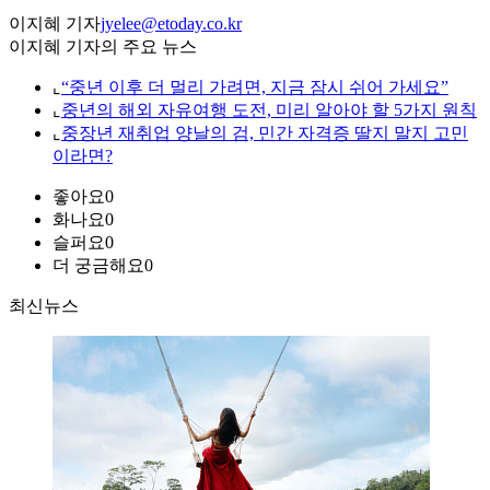
이지혜 기자
jyelee@etoday.co.kr
이지혜 기자의 주요 뉴스
⌞
“중년 이후 더 멀리 가려면, 지금 잠시 쉬어 가세요”
⌞
중년의 해외 자유여행 도전, 미리 알아야 할 5가지 원칙
⌞
중장년 재취업 양날의 검, 민간 자격증 딸지 말지 고민
이라면?
좋아요
0
화나요
0
슬퍼요
0
더 궁금해요
0
최신뉴스