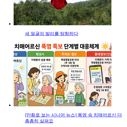
세 얼굴의 발리를 탐험하다
[만화로 보는 시니어 뉴스] 폭염 속 치매어르신 더
촘촘히 살펴요