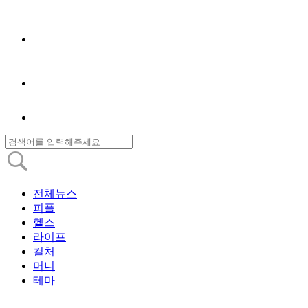
전체뉴스
피플
헬스
라이프
컬처
머니
테마