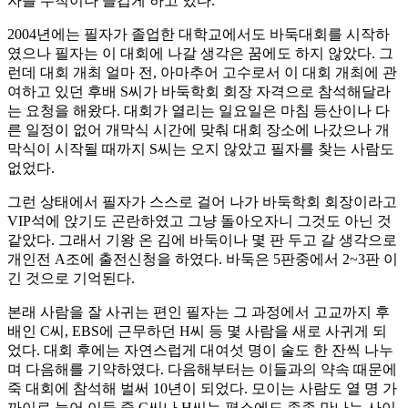
자를 무척이나 즐겁게 하고 있다.
2004년에는 필자가 졸업한 대학교에서도 바둑대회를 시작하
였으나 필자는 이 대회에 나갈 생각은 꿈에도 하지 않았다. 그
런데 대회 개최 얼마 전, 아마추어 고수로서 이 대회 개최에 관
여하고 있던 후배 S씨가 바둑학회 회장 자격으로 참석해달라
는 요청을 해왔다. 대회가 열리는 일요일은 마침 등산이나 다
른 일정이 없어 개막식 시간에 맞춰 대회 장소에 나갔으나 개
막식이 시작될 때까지 S씨는 오지 않았고 필자를 찾는 사람도
없었다.
그런 상태에서 필자가 스스로 걸어 나가 바둑학회 회장이라고
VIP석에 앉기도 곤란하였고 그냥 돌아오자니 그것도 아닌 것
같았다. 그래서 기왕 온 김에 바둑이나 몇 판 두고 갈 생각으로
개인전 A조에 출전신청을 하였다. 바둑은 5판중에서 2~3판 이
긴 것으로 기억된다.
본래 사람을 잘 사귀는 편인 필자는 그 과정에서 고교까지 후
배인 C씨, EBS에 근무하던 H씨 등 몇 사람을 새로 사귀게 되
었다. 대회 후에는 자연스럽게 대여섯 명이 술도 한 잔씩 나누
며 다음해를 기약하였다. 다음해부터는 이들과의 약속 때문에
죽 대회에 참석해 벌써 10년이 되었다. 모이는 사람도 열 명 가
까이로 늘어 이들 중 C씨나 H씨는 평소에도 종종 만나는 사이