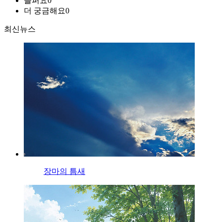
슬퍼요
0
더 궁금해요
0
최신뉴스
장마의 틈새