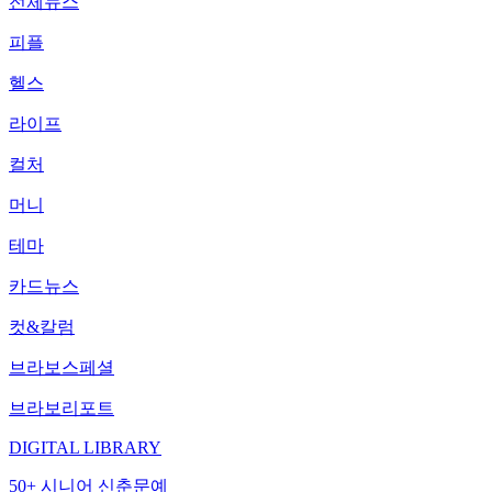
전체뉴스
피플
헬스
라이프
컬처
머니
테마
카드뉴스
컷&칼럼
브라보스페셜
브라보리포트
DIGITAL LIBRARY
50+ 시니어 신춘문예