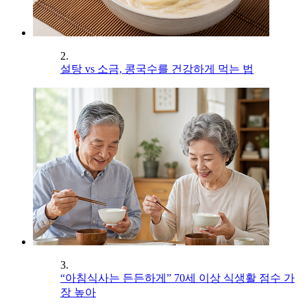
2.
설탕 vs 소금, 콩국수를 건강하게 먹는 법
3.
“아침식사는 든든하게” 70세 이상 식생활 점수 가
장 높아