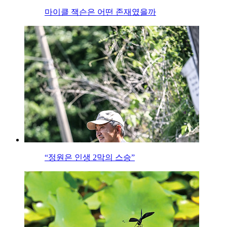
마이클 잭슨은 어떤 존재였을까
“정원은 인생 2막의 스승”