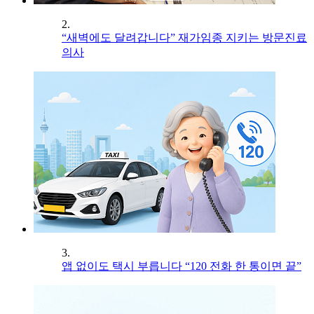
2.
“새벽에도 달려갑니다” 재가임종 지키는 방문진료
의사
3.
앱 없이도 택시 부릅니다 “120 전화 한 통이면 끝”