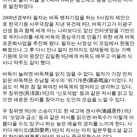
로 발전하였다.
2008년경부터 필자는 바둑 벤처기업을 하는 S사장의 제안으
로 한국기원 사무국장을 지낸 유건재 8단, 바둑기고가 이광구
선생 등과 함께 세계 어느 나라보다도 앞선 인터넷망을 기반으
로 우리나라를 세계 바둑의 중심국가로 만들기 위한 세계 바둑
표준화사업을 추진해 왔다. 필자는 사정상 이 모임에서 한동안
빠졌으나 그 후 다시 만나 얼마 전까지도 양재동에 있는 가백
기원에 모여 원장인 김일환 9단에게 바둑도 배우고 어울려 식
사나 약주도 같이 했다.
바둑이 늘려면 바둑책을 읽지 않을 수 없다. 필자가 가장 먼저
읽은 바둑책은 조남철 국수의 ‘위기개론(圍碁槪論)’이었다. 지
금도 이 책은 참 잘 짜여진 바둑계의 명저라고 생각하고 있다.
우 칭위엔(吳淸源) 9단의 ‘신포석법’ 등과 같은 저서를 읽고 있
으면 새로운 진리를 찾아가는 도인의 모습을 느낄 수 있다.
우 칭위엔 9단의 스승이기도 한 세고에 겐사쿠(瀨越憲作) 9단
의 ‘모양과 급소’ 등과 같은 저서를 읽으면 바둑수가 이렇게 아
름다울 수도 있구나 하는 높은 예술적 경지를 느끼게 한다. 사
카다 에이오(坂田榮男) 9단의 저서는 마치 일본무협소설 같고
린 하이펑(林海峯) 9단의 저서는 중국무협소설 같다.