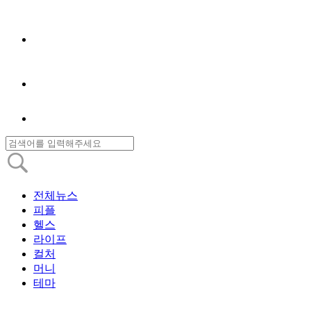
전체뉴스
피플
헬스
라이프
컬처
머니
테마