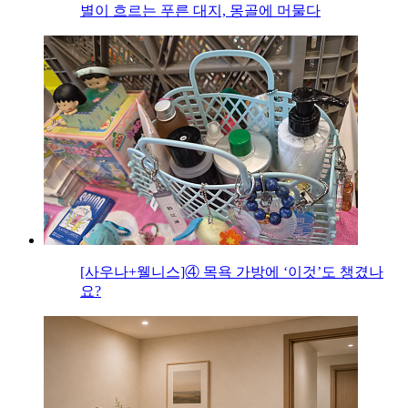
별이 흐르는 푸른 대지, 몽골에 머물다
[사우나+웰니스]④ 목욕 가방에 ‘이것’도 챙겼나
요?