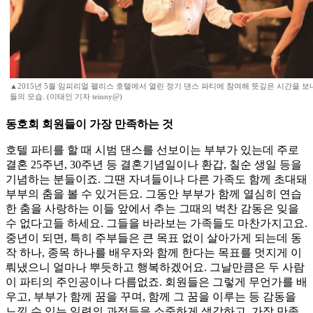
▲2015년 5월 임피리얼 팰리스 호텔에서 열린 정기 댄스 파티에 참여해 뜻깊은 시간을 보
들의 모습. (이태인 기자 teinny@)
동호회 회원들이 가장 만족하는 것
호텔 파티를 할 때 시범 댄스를 선보이는 부부가 있는데 주로
결혼 25주년, 30주년 등 결혼기념일이나 환갑, 칠순 생일 등을
기념하는 분들이죠. 그땐 자녀들이나 다른 가족도 함께 초대돼
부부의 춤을 볼 수 있거든요. 그동안 부부가 함께 열심히 연습
한 춤을 사랑하는 이들 앞에서 추는 그때의 벅찬 감동은 잊을
수 없다고들 하세요. 그들을 바라보는 가족들도 마찬가지고요.
중년이 되면, 특히 주부들은 큰 목표 없이 살아가게 되는데 동
작 하나, 종목 하나를 배우자와 함께 한다는 목표를 멋지게 이
뤄냈으니 얼마나 뿌듯하고 행복하겠어요. 그날만큼은 두 사람
이 파티의 주인공이나 다름없죠. 회원들은 그렇게 무언가를 배
우고, 부부가 함께 꿈을 꾸며, 함께 그 꿈을 이루는 등 감동을
느낄 수 있는 일련의 과정들을 소중하게 생각하고, 가장 만족