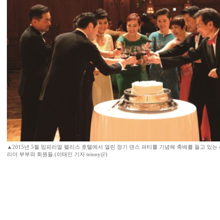
▲2015년 5월 임피리얼 팰리스 호텔에서 열린 정기 댄스 파티를 기념해 축배를 들고 있는
리더 부부와 회원들.(이태인 기자 teinny@)