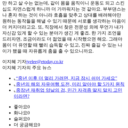
만 하고 살 수는 없는데, 같이 몸을 움직이니 운동도 되고 스킨
십도 자연스럽게 하니까 더 가까워지는 것 같아요. 부부댄스는
나 혼자 하는 것이 아니라 호흡을 맞추고 상대를 배려해야만
원하는 동작들을 해낼 수 있기 때문에 서로를 생각하는 마음이
더 커지더라고요. 또, 직장에서 찾은 전문성 외에 무언가 내가
자신감 있게 할 수 있는 분야가 생긴 게 좋죠. 한 가지 조언을
드리자면, 조금이라도 더 젊었을 때 시작했으면 해요. 그래야
몸이 더 유연할 때 빨리 습득할 수 있고, 진짜 즐길 수 있는 나
이가 됐을 때 자유롭게 춤을 출 수 있으니까요.
이지혜 기자
jyelee@etoday.co.kr
이지혜 기자의 주요 뉴스
⌞
“중년 이후 더 멀리 가려면, 지금 잠시 쉬어 가세요”
⌞
중년의 해외 자유여행 도전, 미리 알아야 할 5가지 원칙
⌞
중장년 재취업 양날의 검, 민간 자격증 딸지 말지 고민
이라면?
좋아요
0
화나요
0
슬퍼요
0
더 궁금해요
0