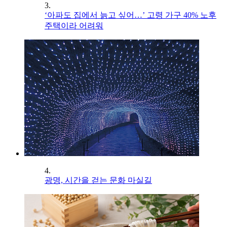
3.
‘아파도 집에서 늙고 싶어…’ 고령 가구 40% 노후
주택이라 어려워
4.
광명, 시간을 걷는 문화 마실길