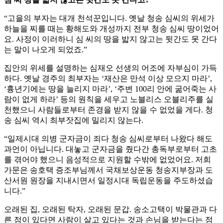
“고을의 부자는 대개 천석꾼입니다. 옛날 청송 심씨의 위세가
하늘을 찌를 때는 황해도와 개성까지 전부 청송 심씨 땅이었어
요. 사정이 이러하니 심 씨의 땅을 밟지 않고는 뒷간도 못 간다
는 말이 나오게 되었죠.”
집안의 위세를 설명하는 심재오 선생의 어조에 자부심이 가득
하다. 옛날 경주의 최부자는 ‘재산은 만석 이상 모으지 마라’,
‘흉년기에는 땅을 늘리지 마라’, ‘주변 100리 안에 굶어죽는 사
람이 없게 하라’ 등의 원칙을 세우고 노블리스 오블리주를 실
천했으니 사람들로부터 존경을 받지 않을 수 없었을 게다. 청
송 심씨 역시 최부잣집에 밀리지 않는다.
“일제시대 의병 군자금이 죄다 청송 심씨로부터 나왔다 해도
과언이 아닙니다. 대놓고 군자금을 줬다간 총독부로부터 고초
를 겪어야 했으니 음성적으로 지원할 수밖에 없었어요. 저희
가문은 송호택 증조부님께서 국채보상운동 청송지부장과 도
산서원 원장을 지내시면서 일정시대 독립운동을 주도하셨습
니다.”
오래된 집, 오래된 탁자, 오래된 문갑. 송소고택이 박물관과 다
른 점이 있다면 사람이 살고 있다는 것과 손님을 받는다는 점