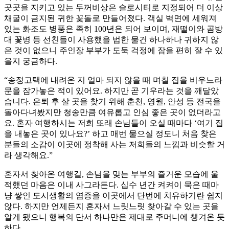
곳곳을 지키고 있는 두꺼비상은 슬로시티로 지정되어 더 이상
채굴이 금지된 귀한 꽃돌로 만들어졌다. 객실 벽면에 세워져
있는 화조도 병풍은 족히 100년은 되어 보이며, 재떨이와 곰방
대 꽃병 등 선친들이 사용했을 법한 물건 하나하나 귀하지 않
은 것이 없으니 주인장 부부가 도둑 걱정에 잠을 편히 잘 수 있
을지 궁금하다.
“송정고택에 내려온 지 얼마 되지 않을 때 며칠 집을 비우느라
문을 잠가놓은 적이 있어요. 하지만 곧 기우라는 것을 깨달았
습니다. 은퇴 후 살 곳을 찾기 위해 춘천, 영월, 안성 등 전국을
돌아다녀봤지만 청송만큼 여유롭고 인심 좋은 곳이 없더라고
요. 혼자 여행하시는 저희 또래 손님들이 오실 때마다 ‘여기 집
을 내놓은 곳이 있나요?’ 하고 매번 물으실 정도니 처음 찾은
분들의 소감이 이곳에 정착해 사는 저희들의 느낌과 비슷할 거
라 생각해요.”
혼자서 찾아온 여행길, 손님을 맞는 부부의 즐거운 모습에 울
적했던 마음은 이내 사그라든다. 십수 년간 켜켜이 묵은 때마
냥 쌓인 도시생활의 염증을 이곳에서 단번에 치유하기란 쉽지
않다. 하지만 언제든지 혼자서 느릿느릿 찾아갈 수 있는 곳을
알게 됐으니 행복의 단서 하나만은 제대로 주머니에 챙겨온 듯
하다.