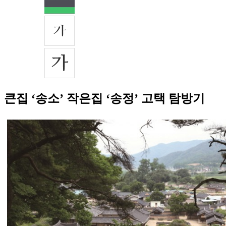
큰집 ‘송소’ 작은집 ‘송정’ 고택 탐방기