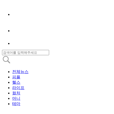
전체뉴스
피플
헬스
라이프
컬처
머니
테마