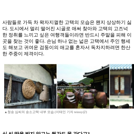
사람들로 가득 차 왁자지껄한 고택의 모습은 왠지 상상하기 싫
다. 도시에서 멀리 떨어진 시골로 애써 찾아와 고택의 고즈넉
한 정취를 느끼고 싶은 여행객들이라면 반드시 주말을 피해 이
곳을 찾는 것이 좋다. 손님 하나 없는 넓은 고택에서 주인 행세
도 해보고 귀여운 검둥이의 애교를 혼자서 독차지하려면 한산
한 주중이 제격이다.
▲청송 심씨의 송소고택 내부 모습.(이태인 기자 teinny@)
심 씨 땅을 밟지 않고는 뒷간도 못 간다고?