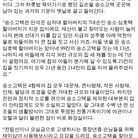
이다. 그저 하룻밤 묵어가기로 했던 길손을 송소고택 곳곳에
남아 있는 과거의 기운이 옛날로 끌고 들어간다.
“송소고택은 만석꾼 심처대 할아버지의 7대손인 송소 심호택
할아버지가 지은 집이에요. 재산이 불고 찾아오는 사람이 늘어
나자 본래 선대가 터를 잡고 있던 지금의 성주봉 아래 덕천마
을로 되돌아와 더 큰 집을 짓고 사신 거죠. 아들 넷을 둔 송소
심호택 할아버지는 맏이네 99칸의 송소고택을 짓는 데 13년,
나머지 세 아들에게 각각 30칸 규모의 집 세 채를 짓는 데 7년
이 걸렸어요. 여기에 첩의 아들이 분가해 살 수 있도록 25칸의
집을 짓기까지 모두 21년 동안 214칸의 집을 지어 물려주셨지
요.”
송소고택은 4형제의 집 모두 대문채, 큰사랑채, 작은 사랑채,
인채, 별당과 조경을 갖춘 거대한 규모의 대궐이었다. 하지만
전란과 정치적 소요를 겪으며 송소고택을 제외한 대부분의 집
이 안타깝게도 모두 소실되고 말았다. 말 그대로 수백 년 전 선
조들의 생활방식이 그대로 투영된 전통가옥이기에 여관이나
모텔과 달리 불편한 점이 바로 화장실이다.
“전립선이나 요실금으로 고생하시는 중장년층 손님들을 위해
재미삼아 사용해보시라고 요강을 드려요. 송소고택을 찾아오