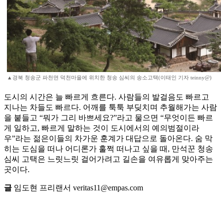
▲경북 청송군 파천면 덕천마을에 위치한 청송 심씨의 송소고택(이태인 기자 teinny@)
도시의 시간은 늘 빠르게 흐른다. 사람들의 발걸음도 빠르고
지나는 차들도 빠르다. 어깨를 툭툭 부딪치며 추월해가는 사람
을 붙들고 “뭐가 그리 바쁘세요?”라고 물으면 “무엇이든 빠르
게 일하고, 빠르게 말하는 것이 도시에서의 예의범절이라
우”라는 젊은이들의 차가운 훈계가 대답으로 돌아온다. 숨 막
히는 도심을 떠나 어디론가 훌쩍 떠나고 싶을 때, 만석꾼 청송
심씨 고택은 느릿느릿 걸어가려고 길손을 여유롭게 맞아주는
곳이다.
글
임도현 프리랜서 veritas11@empas.com