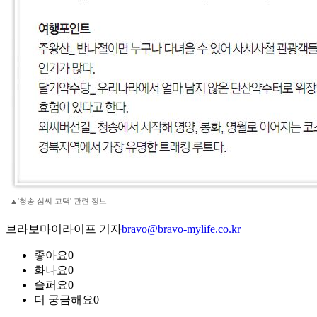
▲'청송 심씨 고택' 관련 정보
브라보마이라이프 기자
bravo@bravo-mylife.co.kr
좋아요
0
화나요
0
슬퍼요
0
더 궁금해요
0