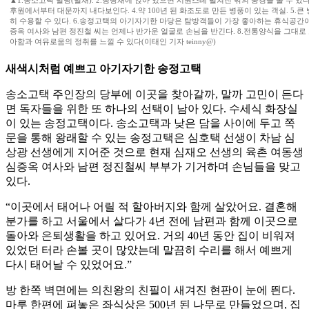
▲1.송소고택 별당(별채). 2.행랑채에 앉아 있으면 시원스레 펼쳐진 밖의 풍경을 볼 수 있다.
후원에서부터 대문까지 내다보인다. 4.약 100년 된 화조도로 만든 병풍이 있는 객실. 5.큰
히 수용할 수 있다. 6.송정고택의 아기자기한 마당은 탐방객들이 가장 좋아하는 휴식공간이
증옥 여사와 남편 정진철 씨는 언제나 반가운 얼굴로 손님을 반긴다. 8.전통양식을 그대로
아함과 여유로움의 정취를 느낄 수 있다(이태인 기자 teinny@)
새색시처럼 예쁘고 아기자기한 송정고택
송소고택 주인장의 당부에 이곳을 찾아갈까, 말까 고민이 든다
면 독자들을 위한 또 하나의 선택이 남아 있다. 수세식 화장실
이 있는 송정고택이다. 송소고택과 낮은 담을 사이에 두고 쪽
문을 통해 왕래할 수 있는 송정고택은 심호택 선생이 차남 심
상광 선생에게 지어준 것으로 현재 심재오 선생의 육촌 여동생
심증옥 여사와 남편 정진철씨 부부가 기거하며 손님들을 맞고
있다.
“이곳에서 태어나 어릴 적 할아버지와 함께 살았어요. 결혼해
분가를 하고 서울에서 살다가 4년 전에 남편과 함께 이곳으로
돌아와 은퇴생활을 하고 있어요. 거의 40년 동안 집이 비워져
있었던 터라 손볼 곳이 많았는데 말끔히 수리를 해서 예쁘게
다시 태어날 수 있었어요.”
방 한쪽 벽면에는 의친왕의 친필이 새겨진 현판이 눈에 띈다.
마루 한편에 펴놓은 좌식상은 500년 된 나무로 만들었으며, 집