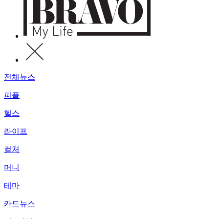
전체뉴스
피플
헬스
라이프
컬처
머니
테마
카드뉴스