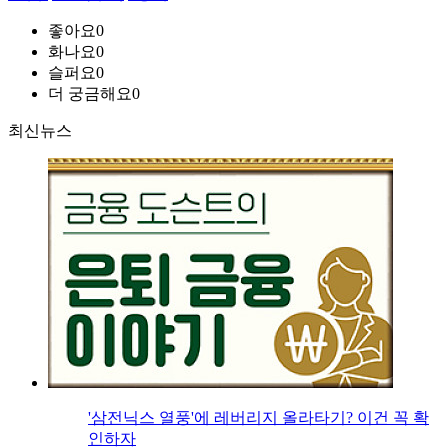
좋아요
0
화나요
0
슬퍼요
0
더 궁금해요
0
최신뉴스
'삼전닉스 열풍'에 레버리지 올라타기? 이건 꼭 확
인하자