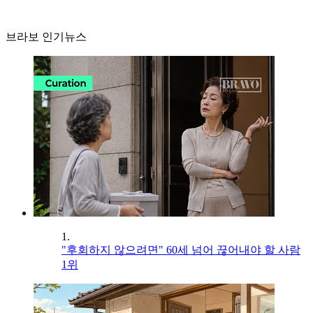
브라보 인기뉴스
1.
"후회하지 않으려면" 60세 넘어 끊어내야 할 사람
1위