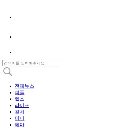
전체뉴스
피플
헬스
라이프
컬처
머니
테마