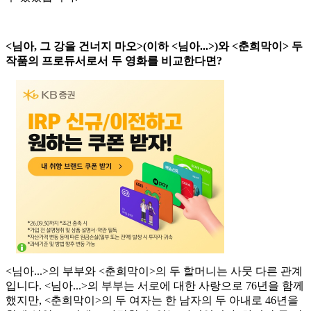
<님아, 그 강을 건너지 마오>(이하 <님아...>)와 <춘희막이> 두
작품의 프로듀서로서 두 영화를 비교한다면?
<님아...>의 부부와 <춘희막이>의 두 할머니는 사뭇 다른 관계
입니다. <님아...>의 부부는 서로에 대한 사랑으로 76년을 함께
했지만, <춘희막이>의 두 여자는 한 남자의 두 아내로 46년을