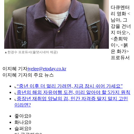
다큐멘터
리 영화 <
님아, 그
강을 건너
지 마오>,
<춘희막
이>, <붉
은 화가>
▲한경수 프로듀서(올댓시네마 제공)
프로듀서
이지혜 기자
jyelee@etoday.co.kr
이지혜 기자의 주요 뉴스
⌞
“중년 이후 더 멀리 가려면, 지금 잠시 쉬어 가세요”
⌞
중년의 해외 자유여행 도전, 미리 알아야 할 5가지 원칙
⌞
중장년 재취업 양날의 검, 민간 자격증 딸지 말지 고민
이라면?
좋아요
0
화나요
0
슬퍼요
0