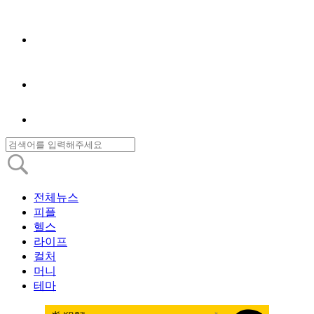
전체뉴스
피플
헬스
라이프
컬처
머니
테마