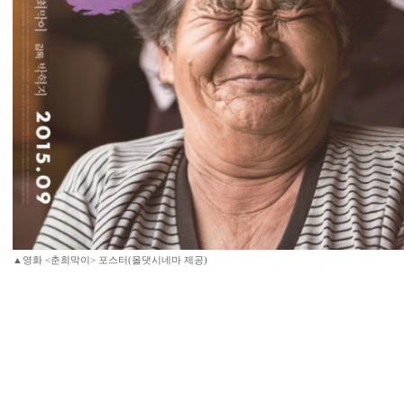
▲영화 <춘희막이> 포스터(올댓시네마 제공)