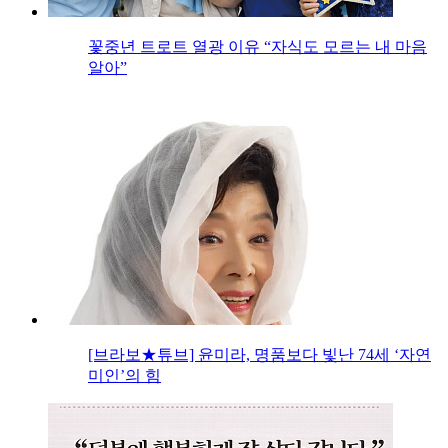
꽃중년 트로트 열광 이유 “자식도 모르는 내 마음
알아”
[브라보★튜브] 윤미라, 명품보다 빛난 74세 ‘자연
미인’의 힘