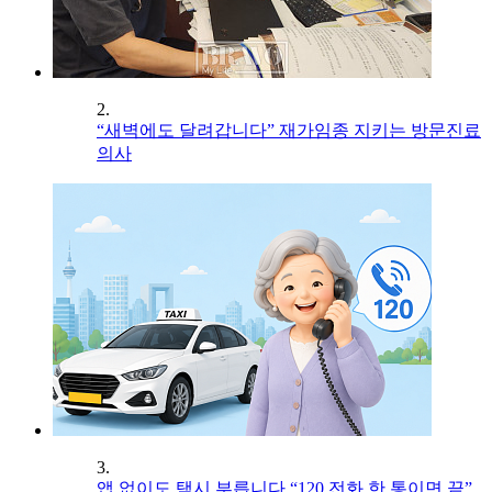
2.
“새벽에도 달려갑니다” 재가임종 지키는 방문진료
의사
3.
앱 없이도 택시 부릅니다 “120 전화 한 통이면 끝”