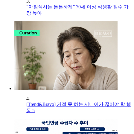
3.
“아침식사는 든든하게” 70세 이상 식생활 점수 가
장 높아
4.
[Trend&Bravo] 거절 못 하는 시니어가 끊어야 할 행
동 5