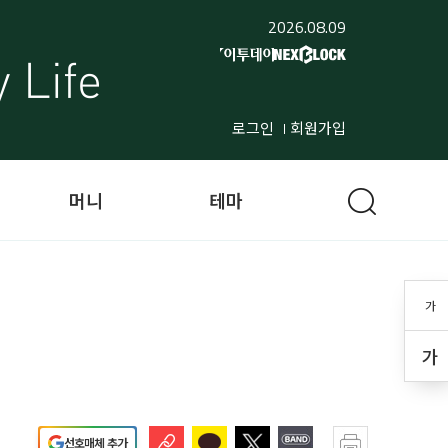
2026.08.09
로그인
회원가입
머니
테마
가
가
선호매체 추가