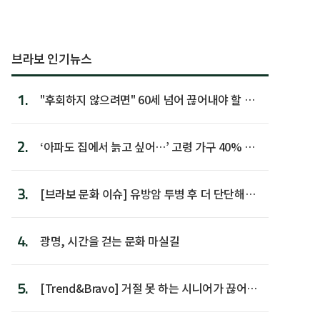
브라보 인기뉴스
1.
"후회하지 않으려면" 60세 넘어 끊어내야 할 사
람 1위
2.
‘아파도 집에서 늙고 싶어…’ 고령 가구 40% 노
후 주택이라 어...
3.
[브라보 문화 이슈] 유방암 투병 후 더 단단해진
박미선
4.
광명, 시간을 걷는 문화 마실길
5.
[Trend&Bravo] 거절 못 하는 시니어가 끊어야
할 행동 5