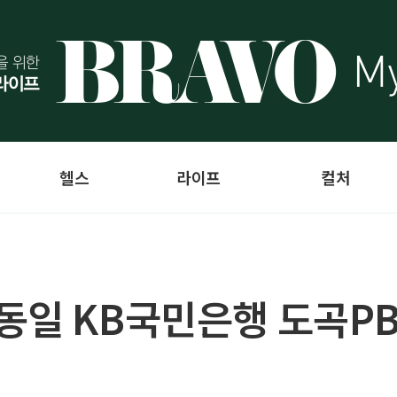
헬스
라이프
컬처
동일 KB국민은행 도곡P