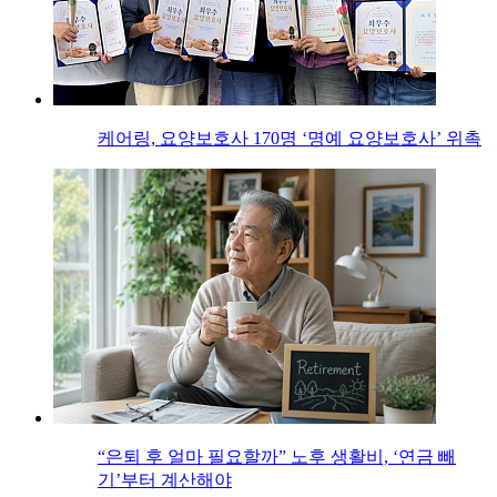
케어링, 요양보호사 170명 ‘명예 요양보호사’ 위촉
“은퇴 후 얼마 필요할까” 노후 생활비, ‘연금 빼
기’부터 계산해야