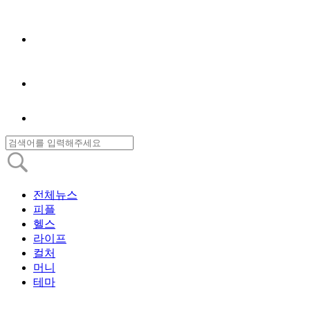
전체뉴스
피플
헬스
라이프
컬처
머니
테마