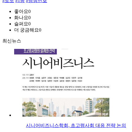
#로또
#1등
#당첨번호
좋아요
0
화나요
0
슬퍼요
0
더 궁금해요
0
최신뉴스
시니어비즈니스학회, 초고령사회 대응 전략 논의