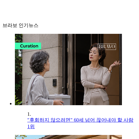
브라보 인기뉴스
1.
"후회하지 않으려면" 60세 넘어 끊어내야 할 사람
1위