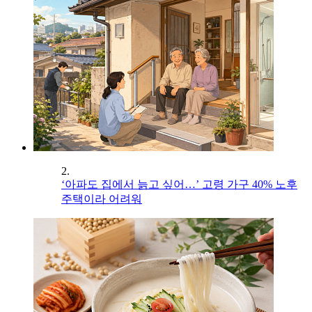
2.
‘아파도 집에서 늙고 싶어…’ 고령 가구 40% 노후
주택이라 어려워