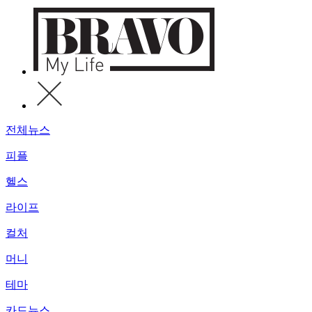
전체뉴스
피플
헬스
라이프
컬처
머니
테마
카드뉴스