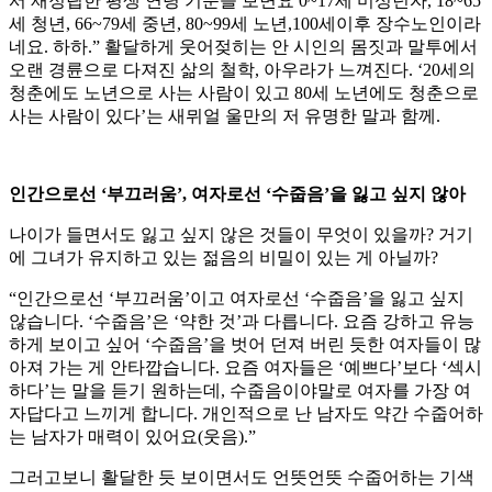
서 재정립한 평생 연령 기준을 보면요 0~17세 미성년자, 18~65
세 청년, 66~79세 중년, 80~99세 노년,100세이후 장수노인이라
네요. 하하.” 활달하게 웃어젖히는 안 시인의 몸짓과 말투에서
오랜 경륜으로 다져진 삶의 철학, 아우라가 느껴진다. ‘20세의
청춘에도 노년으로 사는 사람이 있고 80세 노년에도 청춘으로
사는 사람이 있다’는 새뮈얼 울만의 저 유명한 말과 함께.
인간으로선 ‘부끄러움’, 여자로선 ‘수줍음’을 잃고 싶지 않아
나이가 들면서도 잃고 싶지 않은 것들이 무엇이 있을까? 거기
에 그녀가 유지하고 있는 젊음의 비밀이 있는 게 아닐까?
“인간으로선 ‘부끄러움’이고 여자로선 ‘수줍음’을 잃고 싶지
않습니다. ‘수줍음’은 ‘약한 것’과 다릅니다. 요즘 강하고 유능
하게 보이고 싶어 ‘수줍음’을 벗어 던져 버린 듯한 여자들이 많
아져 가는 게 안타깝습니다. 요즘 여자들은 ‘예쁘다’보다 ‘섹시
하다’는 말을 듣기 원하는데, 수줍음이야말로 여자를 가장 여
자답다고 느끼게 합니다. 개인적으로 난 남자도 약간 수줍어하
는 남자가 매력이 있어요(웃음).”
그러고보니 활달한 듯 보이면서도 언뜻언뜻 수줍어하는 기색