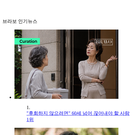
브라보 인기뉴스
1.
"후회하지 않으려면" 60세 넘어 끊어내야 할 사람
1위