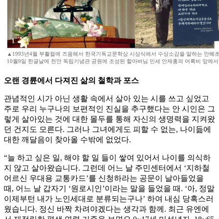
▲1993년4월 부활절에 즈음해서 한국기독교문학상 시상식에서 수상소감을 말하는 안혜초 시
10월9일 한글날에 천안 독립기념관 공원에 조성된 할아버님 민세 안재홍의 어록비 앞에서
오랜 경륜에서 다져진 삶의 철학과 포스
관념적인 시가 아닌 생활 속에서 살아 있는 시를 쓰고 싶었고
주로 우리 누구나의 보편적인 진실을 추구했다는 안 시인은 그
렇게 살아있는 것에 대한 몰두를 통해 자신의 생명력을 지켜왔
던 건지도 모른다. 그러나 그녀에게도 피할 수 없는, 나이듦에
대한 깨달음이 찾아올 수밖에 없었다.
“늘 하고 싶은 일, 해야 할 일 들이 쌓여 있어서 나이를 의식하
지 않고 살아왔습니다. 그런데 어느 날 주민센터에서 ‘지하철
어르신 우대용 교통카드’를 신청하라는 공문이 날아들었을
때, 어느 날 갑자기 ‘원로시인’이라는 말을 들었을 때. ‘아, 정말
이제부턴 내가 노인세대로 분류되는구나’ 하여 내심 당혹스러
웠습니다. 정신 바짝 차려야겠다는 생각과 함께. 최근 유엔에