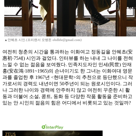
▲안혜초 시인.(프리랜서 오병돈 obdlife@gmail.com)
여전히 청춘의 시간을 통과하는 이화여고 정동길을 안혜초(安
惠初·75세) 시인과 걸었다. 인터뷰를 하는 내내 그 나이를 전혀
느낄 수 없는 젊음을 보여줬다. 민족지도자인 민세(民世) 안재
홍(安在鴻·1891~1965)의 손녀이기도 한 그녀는 이화여대 영문
과를 졸업한 후 1967년 <현대문학>의 추천으로 등단했으니 작
가로서의 경력도 내년이면 50주년이 되는 원로시인이다. 그러
나 그러한 나이와 경력에 안주하지 않고 여전히 꾸준한 시 활
동과 더불어 소설, 콩트, 동화 등 다양한 작품 활동을 준비하고
있는 안 시인의 젊음의 힘은 어디에서 비롯되고 있는 것일까?