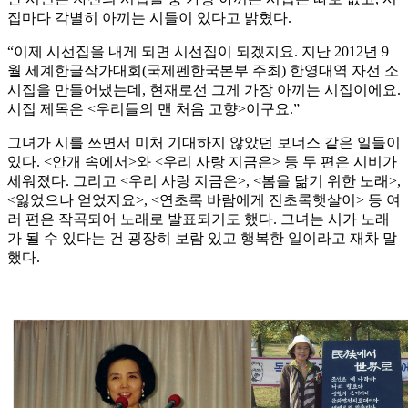
집마다 각별히 아끼는 시들이 있다고 밝혔다.
“이제 시선집을 내게 되면 시선집이 되겠지요. 지난 2012년 9
월 세계한글작가대회(국제펜한국본부 주최) 한영대역 자선 소
시집을 만들어냈는데, 현재로선 그게 가장 아끼는 시집이에요.
시집 제목은 <우리들의 맨 처음 고향>이구요.”
그녀가 시를 쓰면서 미처 기대하지 않았던 보너스 같은 일들이
있다. <안개 속에서>와 <우리 사랑 지금은> 등 두 편은 시비가
세워졌다. 그리고 <우리 사랑 지금은>, <봄을 닮기 위한 노래>,
<잃었으나 얻었지요>, <연초록 바람에게 진초록햇살이> 등 여
러 편은 작곡되어 노래로 발표되기도 했다. 그녀는 시가 노래
가 될 수 있다는 건 굉장히 보람 있고 행복한 일이라고 재차 말
했다.