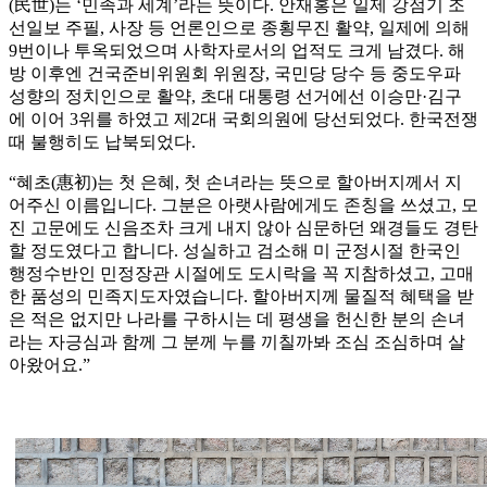
(民世)는 ‘민족과 세계’라는 뜻이다. 안재홍은 일제 강점기 조
선일보 주필, 사장 등 언론인으로 종횡무진 활약, 일제에 의해
9번이나 투옥되었으며 사학자로서의 업적도 크게 남겼다. 해
방 이후엔 건국준비위원회 위원장, 국민당 당수 등 중도우파
성향의 정치인으로 활약, 초대 대통령 선거에선 이승만·김구
에 이어 3위를 하였고 제2대 국회의원에 당선되었다. 한국전쟁
때 불행히도 납북되었다.
“혜초(惠初)는 첫 은혜, 첫 손녀라는 뜻으로 할아버지께서 지
어주신 이름입니다. 그분은 아랫사람에게도 존칭을 쓰셨고, 모
진 고문에도 신음조차 크게 내지 않아 심문하던 왜경들도 경탄
할 정도였다고 합니다. 성실하고 검소해 미 군정시절 한국인
행정수반인 민정장관 시절에도 도시락을 꼭 지참하셨고, 고매
한 품성의 민족지도자였습니다. 할아버지께 물질적 혜택을 받
은 적은 없지만 나라를 구하시는 데 평생을 헌신한 분의 손녀
라는 자긍심과 함께 그 분께 누를 끼칠까봐 조심 조심하며 살
아왔어요.”