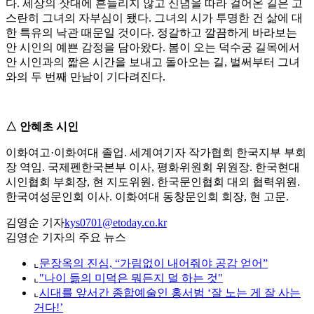
다. 세상의 잣대에 흔들리지 않고 신념을 따라 걸어온 길은 고
스란히 그녀의 자부심이 됐다. 그녀의 시가 투명한 건 삶에 대
한 특유의 낙관 때문일 것이다. 정갈하고 깔끔하게 바라보는
안 시인의 예쁜 감정을 담아왔다. 봄이 오는 덕수궁 길목에서
안 시인과의 짧은 시간을 보내고 돌아오는 길, 벌써부터 그녀
와의 두 번째 만남이 기다려진다.
△ 안혜초 시인
이화여고·이화여대 졸업. 세계여기자 작가협회 한국지부 부회
장 역임. 국제펜한국본부 이사, 평화위원회 위원장. 한국현대
시인협회 부회장, 현 지도위원. 한국문인협회 대외 협력위원.
한국여성문인회 이사. 이화여대 동창문인회 회장, 현 고문.
김영순 기자
kys0701@etoday.co.kr
김영순 기자의 주요 뉴스
⌞
문장옥의 진심, “가림없이 내어줘야 공감 얻어”
⌞
"나이 듦의 미덕은 뭐든지 덜 하는 것"
⌞
시대를 앞서간 종합예술인 홍서범 ‘잘 노는 게 잘 사는
거다!’