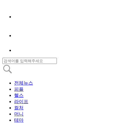
전체뉴스
피플
헬스
라이프
컬처
머니
테마