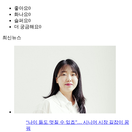
좋아요
0
화나요
0
슬퍼요
0
더 궁금해요
0
최신뉴스
“나이 듦도 멋질 수 있죠”… 시니어 시장 길잡이 꿈
꿔