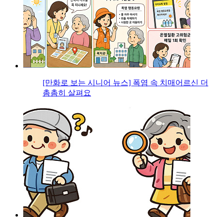
[만화로 보는 시니어 뉴스] 폭염 속 치매어르신 더
촘촘히 살펴요