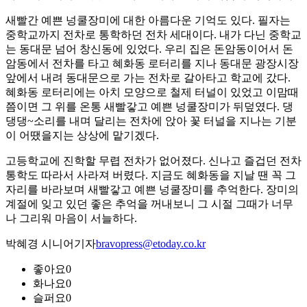
새빨간 예쁜 넝쿨장미에 대한 아름다운 기억도 있다. 필자는
중학교까지 전차로 통학하던 전차 세대이다. 내가 다닌 중학교
는 동대문 넘어 창신동에 있었다. 우리 집은 돈암동이어서 돈
암동에서 전차를 타고 혜화동 로터리를 지나 동대문 광장시장
앞에서 내려 동대문으로 가는 전차로 갈아타고 학교에 갔다.
혜화동 로터리에는 아치 모양으로 철제 터널이 있었고 이맘때
쯤이면 그 위를 온통 새빨갛고 예쁜 넝쿨장미가 뒤덮였다. 댕
댕댕~소리를 내며 달리는 전차에 앉아 꽃 터널을 지나는 기분
이 어땠을지는 상상에 맡기겠다.
고등학교에 진학할 무렵 전차가 없어졌다. 신나고 즐겁던 전차
통학도 따라서 사라져 버렸다. 지금도 혜화동을 지날 땐 꼭 그
자리를 바라보며 새빨갛고 예쁜 넝쿨장미를 추억한다. 장미의
계절에 잊고 있던 좋은 추억을 꺼내보니 그 시절 그때가 너무
나 그리워 마음이 서늘하다.
박혜경 시니어기자
bravopress@etoday.co.kr
좋아요
0
화나요
0
슬퍼요
0