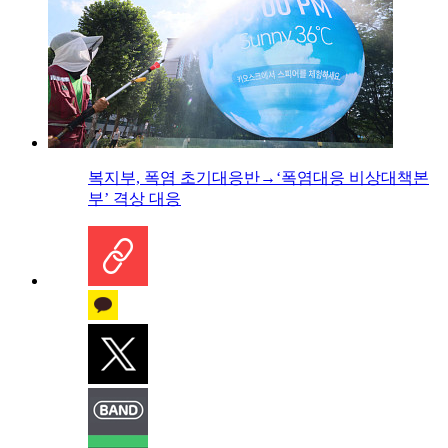
복지부, 폭염 초기대응반→‘폭염대응 비상대책본
부’ 격상 대응