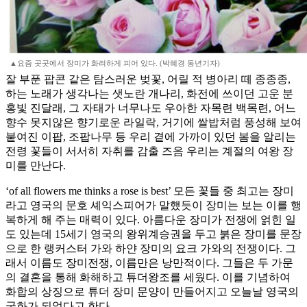
▲요즘 곳곳에서 장미가 화려하게 피어 있다. (박혜경 동년기자)
잘 부푼 팝콘 같은 탐스러운 벚꽃, 어릴 적 병아리 떼 종종종,
하는 노래가 생각나는 샛노란 개나리, 화전에 쓰이던 고운 분
홍빛 진달래, 그 자태가 너무나도 우아한 자목련 백목련, 어느
향수 못지않은 향기로운 라일락, 거기에 쌀밥처럼 풍성해 보여
붙여진 이팝, 조팝나무 등 우리 곁에 가까이 있던 봄을 알리는
전령 꽃들이 서서히 자취를 감출 즈음 우리는 계절의 여왕 장
미를 만난다.
‘of all flowers me thinks a rose is best’ 모든 꽃들 중 최고는 장미
라고 영국의 문호 셰익스피어가 말했듯이 장미는 보는 이를 행
복하게 해 주는 매력이 있다. 아름다운 장미가 전쟁에 얽힌 일
도 있는데 15세기 영국의 왕위계승권을 두고 붉은 장미를 문장
으로 한 랭커스터 가와 하얀 장미의 요크 가와의 전쟁이다. 그
래서 이름도 장미전쟁, 이름만은 낭만적이다. 그들은 두 가문
의 결혼을 통해 화해하고 튜더왕조를 세웠다. 이를 기념하여
화합의 상징으로 튜더 장미 문양이 만들어지고 오늘날 영국의
국화가 되었다고 한다.