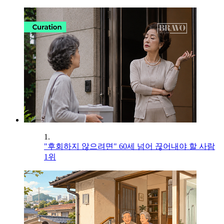
1.
"후회하지 않으려면" 60세 넘어 끊어내야 할 사람
1위