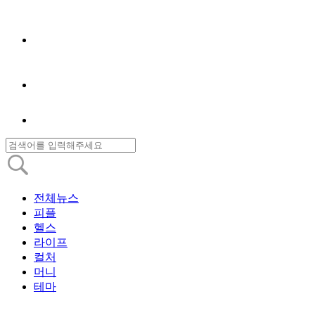
전체뉴스
피플
헬스
라이프
컬처
머니
테마