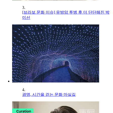
3.
[브라보 문화 이슈] 유방암 투병 후 더 단단해진 박
미선
4.
광명, 시간을 걷는 문화 마실길