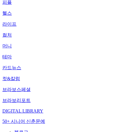
피플
헬스
라이프
컬처
머니
테마
카드뉴스
컷&칼럼
브라보스페셜
브라보리포트
DIGITAL LIBRARY
50+ 시니어 신춘문예