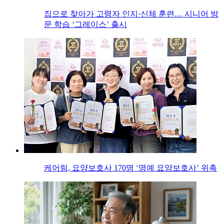
집으로 찾아가 고령자 인지·신체 훈련… 시니어 방
문 학습 ‘그레이스’ 출시
케어링, 요양보호사 170명 ‘명예 요양보호사’ 위촉