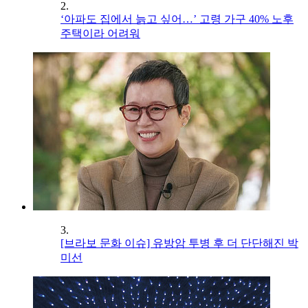
2.
‘아파도 집에서 늙고 싶어…’ 고령 가구 40% 노후
주택이라 어려워
3.
[브라보 문화 이슈] 유방암 투병 후 더 단단해진 박
미선