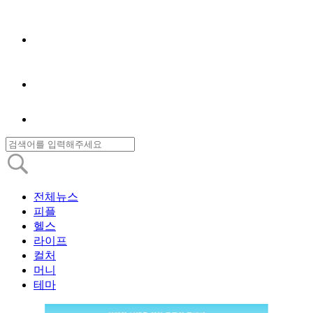
전체뉴스
피플
헬스
라이프
컬처
머니
테마