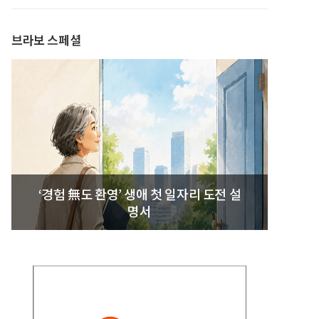
발간
브라보 스페셜
‘경험 無도 환영’ 생애 첫 일자리 도전 설
명서