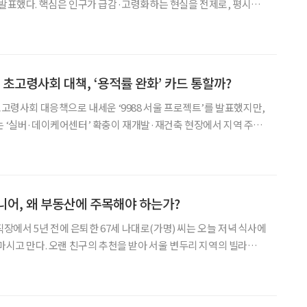
는 현실을 전제로, 평시부
 축을 압축(컴팩트화)해 사회간접자본(SOC) 유지 비용을 억제하
복구 경로까지 미리 설계하자는 제언이다. ‘원상복구’를 전제로
 초고령사회 대책, ‘용적률 완화’ 카드 통할까?
초고령사회 대응책으로 내세운 ‘9988 서울 프로젝트’를 발표했지만,
는 ‘실버·데이케어센터’ 확충이 재개발·재건축 현장에서 지역 주민
시설 강제 기부채납”이라는 일종의 님비(NIMBY) 현상에 부딪히고
소형 노인요양시설을, 데이케어센터는 주간보호시설을 뜻한다
니어, 왜 부동산에 주목해야 하는가?
던 직장에서 5년 전에 은퇴한 67세 나대로(가명) 씨는 오늘 저녁 식사에
 마시고 만다. 오랜 친구의 추천을 받아 서울 변두리 지역의 빌라를
생 후반부의 근심 걱정거리가 될 줄은 꿈에도 몰랐기 때문이다. 친구
. 조합 설립 추진 중이니까 지금 사두면