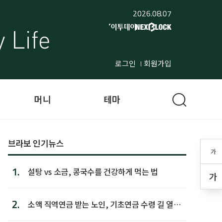
2026.08.07
로그인
회원가입
머니
테마
브라보 인기뉴스
가
1.
설탕 vs 소금, 콩국수를 건강하게 먹는 법
가
2.
소액 직역연금 받는 노인, 기초연금 수령 길 열린
다