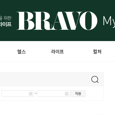
헬스
라이프
컬처
~
적용