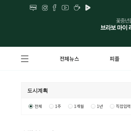
전체뉴스
피플
전체
1주
1개월
1년
직접입력