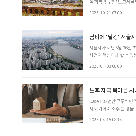
역 회복력 구현’ 보고서를 발표했다. 핵심은 인구가 급감·고령화하
터 도시·마을의 거주·생활
2025-10-21 07:00
고, 잦은 재난에 대비해 
님비에 ‘덜컹’ 서울시
서울시가 지난 5월 26일 
사업의 핵심이라 할 수 있
의 “주민 동의 없는 혐오
2025-07-03 08:00
있다. 실버케어센터는 입
노후 자금 목마른 시
Case 1 32년간 근무하
서도 기어이 소주 한 병을
매입했는데, 이 투자가 인
2025-04-15 08:14
는 “여기가 곧 재개발된다