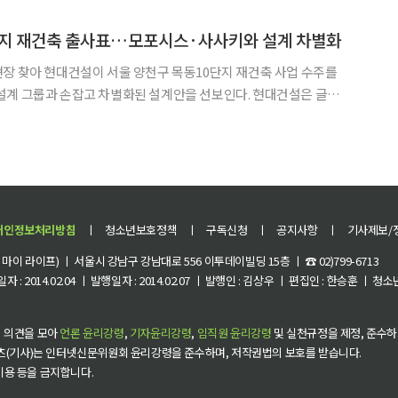
는 최근 경기도 이천시의 토목직 공무원이었던 A 씨의 배우자가
단지 재건축 출사표…모포시스·사사키와 설계 차별화
지 재건축 사업 수주를
그룹과 손잡고 차별화된 설계안을 선보인다. 현대건설은 글로
phosis), 통합 디자인 그룹 사사키(Sasaki)와 협업해 목동10단
 설계를 마련한다고 5일 밝혔다. 이를 위해 3일
개인정보처리방침
ㅣ
청소년보호정책
ㅣ
구독신청
ㅣ
공지사항
ㅣ
기사제보/
이 라이프) ㅣ 서울시 강남구 강남대로 556 이투데이빌딩 15층 ㅣ ☎ 02)799-6713
 : 2014.02.04 ㅣ 발행일자 : 2014.02.07 ㅣ 발행인 : 김상우 ㅣ 편집인 : 한승훈 ㅣ
 의견을 모아
언론 윤리강령
,
기자윤리강령
,
임직원 윤리강령
및 실천규정을 제정, 준수하
츠(기사)는 인터넷신문위원회 윤리강령을 준수하며, 저작권법의 보호를 받습니다.
 이용 등을 금지합니다.