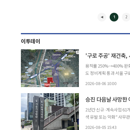
1
2
이투데이
'구로 주공' 재건축
용적률 250%→400%
도 정비계획 통과 서울 구로구 구로주공아파트가 최고 49층, 3289가구 규모의 대단지로 재건
축된다. 서울시는 전날 제9차 도시계획위원회 신속통합기획 정비사업 등 수권분과위원회를
2026-08-06 10:00
열어 구로주공아파트 재건축
◀
승진 다음날 사망한 
2년간 신규·계속사업 61
색 유발 또는 악화” 사무관으로 승진한 다음 날 급성 심근경색으로 사망한 공무원에 대해 법
원이 장기간 과로가 원인이라며 순직을 인정했다.
2026-08-05 15:43