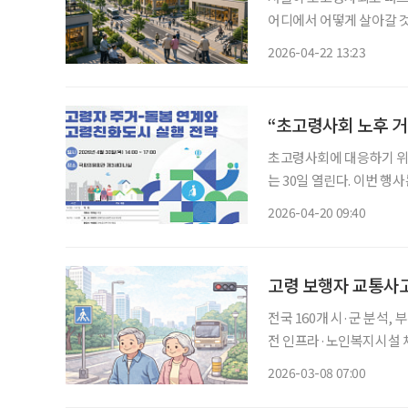
어디에서 어떻게 살아갈 것
22일 서울연구원이 발간한
2026-04-22 13:23
용 체계 강화 필요’에 따
“초고령사회 노후 거
초고령사회에 대응하기 위
는 30일 열린다. 이번 
시 실행 전략’을 주제로,
2026-04-20 09:40
승 국회의원실, 주관은 
고령 보행자 교통사고
전국 160개 시·군 분석,
전 인프라·노인복지시설 체계로 위험도 낮출 
도시 구조, 안전 인프라의 격
2026-03-08 07:00
국도로교통공단의 교통안전