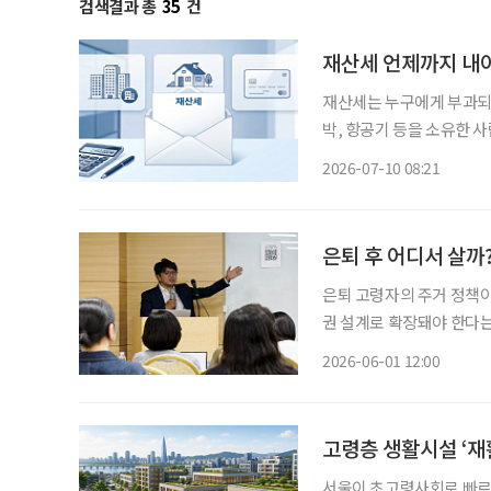
검색결과 총
35
건
재산세 언제까지 내
재산세는 누구에게 부과되나 7월은 재산세 납부의 달이다. 재산세는 주택과 토지, 
박, 항공기 등을 소유한 
기준일인 지난 6월 1일 
2026-07-10 08:21
함께 과세하며, 납세 대상
은퇴 후 어디서 살까
은퇴 고령자의 주거 정책이
권 설계로 확장돼야 한다는
관계와 일상생활이 이어질 
2026-06-01 12:00
심이라는 
고령층 생활시설 ‘재
서울이 초고령사회로 빠르