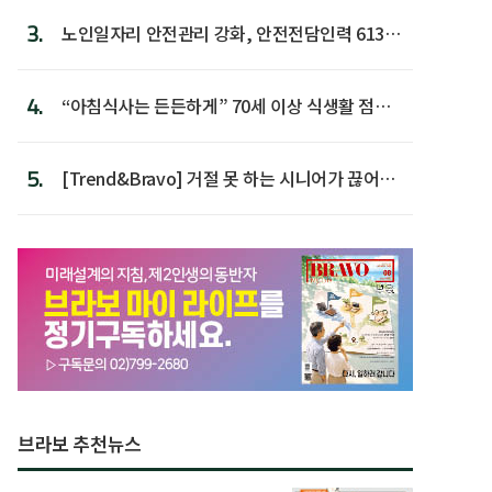
3.
노인일자리 안전관리 강화, 안전전담인력 613명
첫 배치
4.
“아침식사는 든든하게” 70세 이상 식생활 점수
가장 높아
5.
[Trend&Bravo] 거절 못 하는 시니어가 끊어야
할 행동 5
브라보 추천뉴스