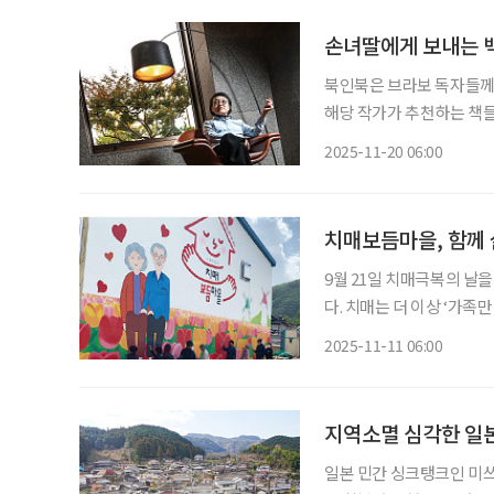
손녀딸에게 보내는 백
북인북은 브라보 독자들께 
해당 작가가 추천하는 책들도 함께 즐겨보세요. 너
시대에 사는 거야. 너희 세
2025-11-20 06:00
존 기술을 만들고 실현하는 
치매보듬마을, 함께
9월 21일 치매극복의 날을
다. 치매는 더 이상 ‘가족만의 문제’가 아니다. 지역과 이웃이 함께 보듬을 때, 치매 환자는 일
상 속에서 존엄을 유지하며 
2025-11-11 06:00
경개선, 예방 프로그램을 
지역소멸 심각한 일본
일본 민간 싱크탱크인 미