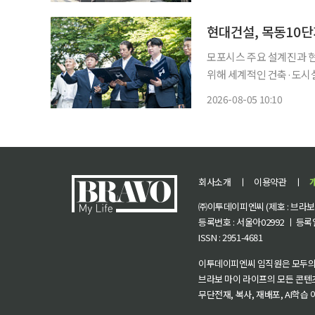
부(강우찬 수석부장판사)
현대건설, 목동10
모포시스 주요 설계진과 현장 찾아 현대건설이 서울 양천구 목동10단
위해 세계적인 건축·도시설계 
벌 건축설계사 모포시스(Mor
2026-08-05 10:10
지 재건축 사업을 위한 특화
회사소개
ㅣ
이용약관
ㅣ
㈜이투데이피엔씨 (제호 : 브라보 마
등록번호 : 서울아02992 ㅣ 등록일자
ISSN : 2951-4681
이투데이피엔씨 임직원은 모두의
브라보 마이 라이프의 모든 콘텐
무단전재, 복사, 재배포, AI학습