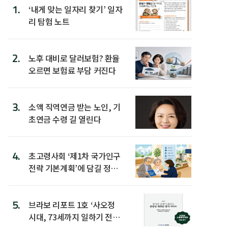
1.
‘내게 맞는 일자리 찾기’ 일자
리 탐험 노트
2.
노후 대비로 달러보험? 환율
오르면 보험료 부담 커진다
3.
소액 직역연금 받는 노인, 기
초연금 수령 길 열린다
4.
초고령사회 ‘제1차 국가인구
전략 기본계획’에 담길 정책
은
5.
브라보 리포트 1호 ‘사오정
시대, 73세까지 일하기 전략’