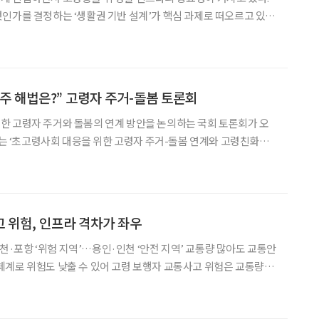
인가를 결정하는 ‘생활권 기반 설계’가 핵심 과제로 떠오르고 있다.
 이슈페이퍼 ‘초고령 인구구조 대응 위해 생활권 중심 시설 고도이
르면, 서울의 인구구조는 빠르게 ‘수축형 고령화
주 해법은?” 고령자 주거-돌봄 토론회
한 고령자 주거와 돌봄의 연계 방안을 논의하는 국회 토론회가 오
행사는 ‘초고령사회 대응을 위한 고령자 주거-돌봄 연계와 고령친화도
 오후 2시부터 국회의원회관 제3세미나실에서 진행된다. 주최는 박희
건축공간연구원이며, 보건복지부와 국토교통부가 후원한다.
 위험, 인프라 격차가 좌우
 부천·포항 ‘위험 지역’…용인·인천 ‘안전 지역’ 교통량 많아도 교통안
수 있어 고령 보행자 교통사고 위험은 교통량,
차가 복합적으로 작용한 결과라는 연구 결과가 나왔다. 지난해 한
연구에 게재된 ‘고령 보행자 교통안전 개선