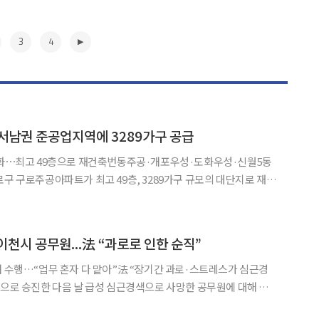
3
4
, 서남권 준공업지역에 3289가구 공급
 완화⋯최고 49층으로 재건축번동주공·개포우성·도화우성·신월5동
 정비계획을 비롯한 5개 안건을 모두 수정 가결했다고 6일 밝
▶
이천시 공무원...法 “과로로 인한 순직”
개 수행…“업무 혼자 다 맡아”法 “장기간 과로·스트레스가 심근경
 5일 법조계에 따르면 서울행정법원 행정7