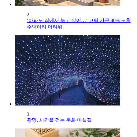
2.
‘아파도 집에서 늙고 싶어…’ 고령 가구 40% 노후
주택이라 어려워
3.
광명, 시간을 걷는 문화 마실길