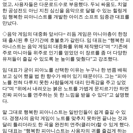
였고, 사용자들은 다운로드수로 부응했다. 두뇌 싸움도, 치열
한 공성전도 아닌 지친 심신을 음악으로 달랠 수 있는 힐링게
임 행복한 피아니스트를 개발한 아이즈 소프트 임종관 대표를
만났다.
◇음악 게임의 대중화 앞서다= 리듬 게임은 마니아층이 한정
돼 출시된 후 단기간에 호불호가 갈린다. 임 대표는 “행복한 피
아니스트는 음악 게임의 대중화를 위해 제작됐다”며 “기존에
주로 마니아들 위주로 인기를 얻었던 이 장르를 좀 더 다양한
유저들이 즐길 수 있도록 눈 높이를 맞췄다”고 강조했다.
임 대표가 굳이 피아노를 선택한 이유는 누구나 한 번쯤 배워
보고 싶어 했을 법 한 향수가 배어 있기 때문이다. 그는 “피아
노를 전혀 다루지 못한 사람들에게 대리 만족감을 주고 싶었
다”며 “위에서 내려오는 붉은 노트를 가볍게 문지르기만 하면
진짜 피아노를 연주하는 듯 한 느낌을 받을 수 있다”고 설명했
다.
말 그대로 행복한 피아니스트는 일반인들이 쉽게 즐길 수 있
다. 경쟁사의 음악 게임이 노트를 맞추지 못하면 끝나는 것과
달리 틀리더라도 한 곡을 완전히 연주(클리어)할 수 있게 했다.
임 대표는 “행복한 피아니스트는 사용자의 귀를 즐겁게 하는