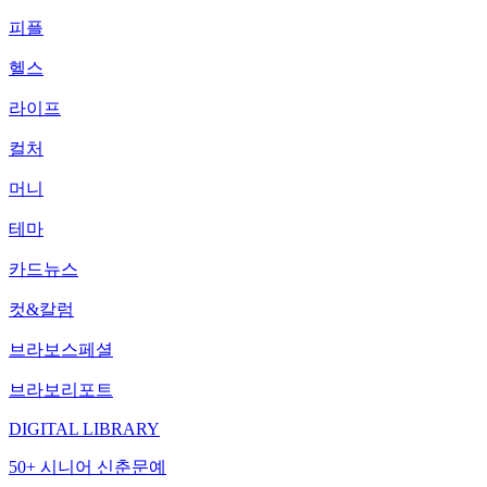
피플
헬스
라이프
컬처
머니
테마
카드뉴스
컷&칼럼
브라보스페셜
브라보리포트
DIGITAL LIBRARY
50+ 시니어 신춘문예