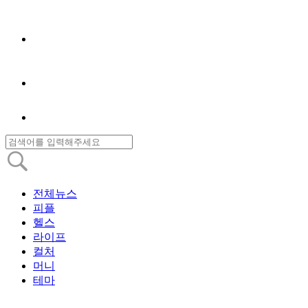
전체뉴스
피플
헬스
라이프
컬처
머니
테마