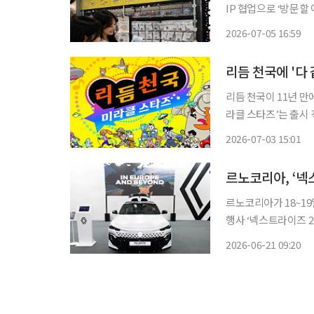
IP 협업으로 ‘방문할
전략…한정 굿즈 단독 판매와 체험형 콘
2026-07-05 16:59
점’이 모바일 게임 
리듬 천국에 '다
리듬 천국이 11년 만에 돌아왔습니다. 3일 닌텐도 e
라클 스타즈’는 출시 직
얼티밋 에디션’ 등 
2026-07-03 15:01
티와 SNS에서도 ‘리
르노코리아, ‘넥
르노코리아가 18~19
행사 ‘넥스트라이즈 20
통한 혁신적인 기술 성과물을 선보였다. 르노코리아
2026-06-21 09:20
를 운영하며 르노코리