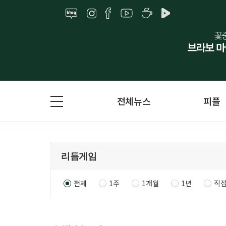
전체뉴스
피플
전체
1주
1개월
1년
직