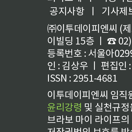
공지사항
ㅣ
기사제
㈜이투데이피엔씨 (제호
이빌딩 15층 ㅣ ☎ 02)
등록번호 : 서울아02992
인 : 김상우 ㅣ 편집인
ISSN : 2951-4681
이투데이피엔씨 임직원
윤리강령
및 실천규정을
브라보 마이 라이프의
저작권법의 보호를 받