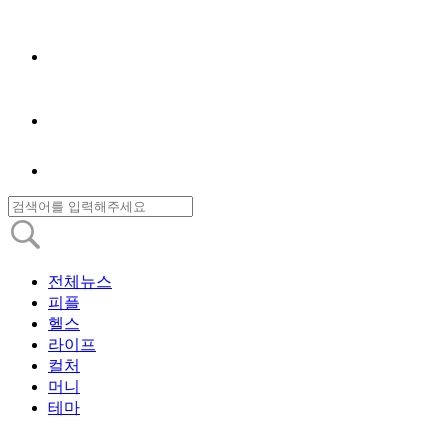
전체뉴스
피플
헬스
라이프
컬처
머니
테마