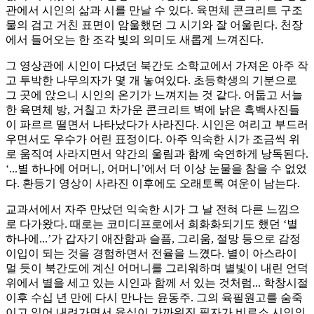
관에서 시인의 삶과 시를 만날 수 있다. 육면체 콘크리트 구조
물의 검고 거친 표면이 암울했던 그 시기와 잘 어울린다. 천장
에서 들어오는 한 조각 빛의 의미도 새롭게 느껴진다.
그 영상관에 시인이 다녔던 북간도 소학교에서 가져온 아주 작
고 투박한 나무의자가 몇 개 놓여있다. 초등학생의 기분으로
그 곳에 앉으니 시인의 온기가 느껴지는 것 같다. 어둡고 서늘
한 육면체 방, 거칠고 차가운 콘크리트 벽에 낡은 흑백사진들
이 파르르 떨면서 나타났다가 사라진다. 시인은 여리고 부드러
우면서도 우수가 어린 표정이다. 아주 익숙한 시가 조금씩 위
로 움직여 사라지면서 약간의 울림과 함께 숙연하게 낭독된다.
‘...별 하나에 어머니, 어머니’에서 더 이상 눈물을 참을 수 없었
다. 환등기 영상이 사라진 이후에도 오래토록 여운이 남는다.
교과서에서 자주 만났던 익숙한 시가 그 날 전혀 다른 느낌으
로 다가왔다. 때로는 코미디프로에서 희화화되기도 했던 ‘별
하나에...’가 갑자기 애잔함과 슬픔, 그리움, 절망 등으로 감정
이입이 되는 것을 경험하면서 전율을 느꼈다. 별이 아스라이
멀 듯이 북간도에 계신 어머니를 그리워하며 별빛이 내린 언덕
위에서 별을 세고 있는 시인과 함께 서 있는 것처럼... 학창시절
이후 수십 년 만에 다시 만나는 윤동주. 그의 육필원고를 숨죽
이고 읽어 내려가면서 육십이 가까워진 필자가 비로소 시인의