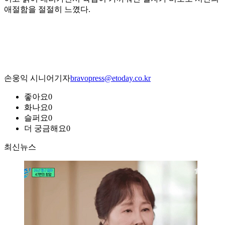
애절함을 절절히 느꼈다.
손웅익 시니어기자
bravopress@etoday.co.kr
좋아요
0
화나요
0
슬퍼요
0
더 궁금해요
0
최신뉴스