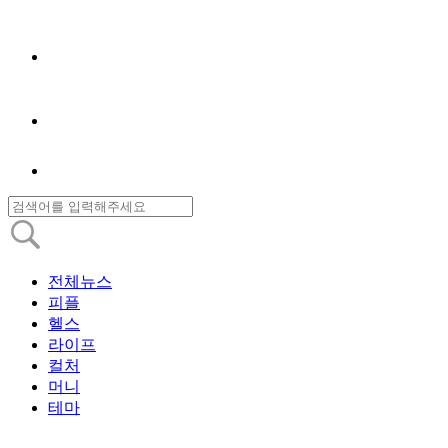
전체뉴스
피플
헬스
라이프
컬처
머니
테마