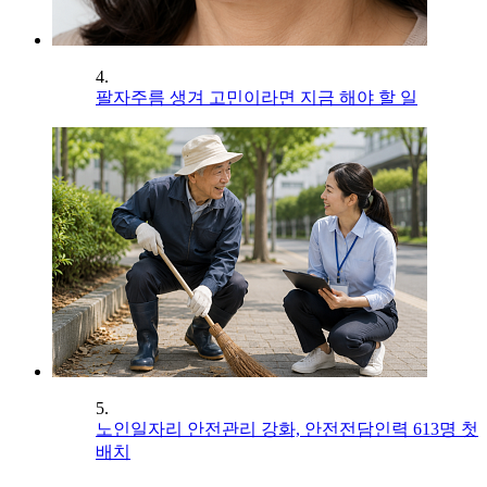
4.
팔자주름 생겨 고민이라면 지금 해야 할 일
5.
노인일자리 안전관리 강화, 안전전담인력 613명 첫
배치