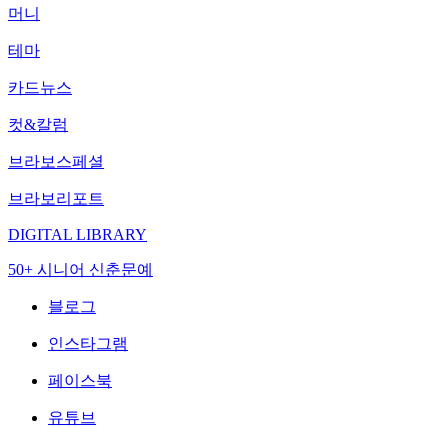
머니
테마
카드뉴스
컷&칼럼
브라보스페셜
브라보리포트
DIGITAL LIBRARY
50+ 시니어 신춘문예
블로그
인스타그램
페이스북
유튜브