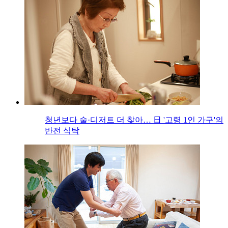
청년보다 술·디저트 더 찾아… 日 '고령 1인 가구'의
반전 식탁