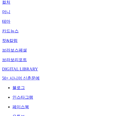
컬처
머니
테마
카드뉴스
컷&칼럼
브라보스페셜
브라보리포트
DIGITAL LIBRARY
50+ 시니어 신춘문예
블로그
인스타그램
페이스북