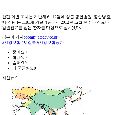
한편 이번 조사는 지난해 6∼12월에 상급 종합병원, 종합병원,
병·의원 등 1181개 의료기관에서 2012년 12월 중 외래진료나
입원진료를 받은 환자를 대상으로 실시됐다.
김부미 기자
boomi@etoday.co.kr
#건강보험
#보장률
#건강보험공단
좋아요
0
화나요
0
슬퍼요
0
더 궁금해요
0
최신뉴스