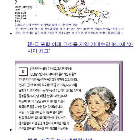
韓·日 포함 아태 고소득 지역 기대수명 84.1세 ‘아
시아 최고’