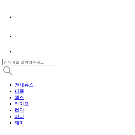
전체뉴스
피플
헬스
라이프
컬처
머니
테마