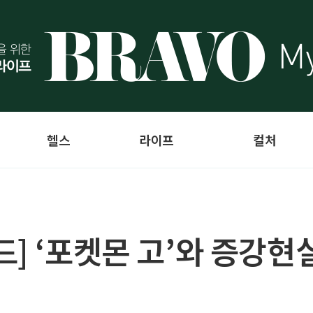
헬스
라이프
컬처
] ‘포켓몬 고’와 증강현실