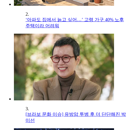
2.
‘아파도 집에서 늙고 싶어…’ 고령 가구 40% 노후
주택이라 어려워
3.
[브라보 문화 이슈] 유방암 투병 후 더 단단해진 박
미선