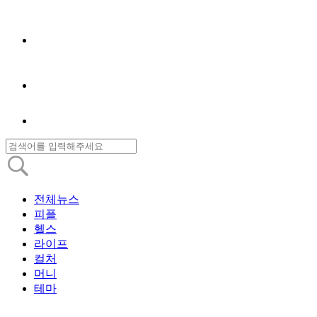
전체뉴스
피플
헬스
라이프
컬처
머니
테마