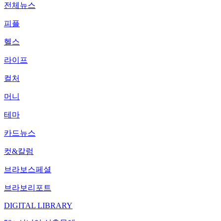
전체뉴스
피플
헬스
라이프
컬처
머니
테마
카드뉴스
컷&칼럼
브라보스페셜
브라보리포트
DIGITAL LIBRARY