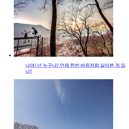
나여! 넌 누구냐? 언제 한번 바위처럼 살아본 적 있
나?