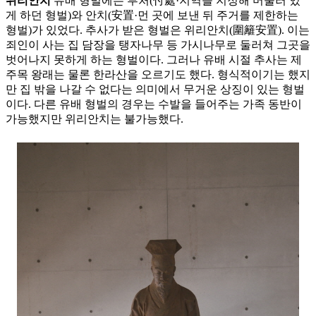
위리안치
유배 형벌에는 부처(付處·지역을 지정해 머물러 있
게 하던 형벌)와 안치(安置·먼 곳에 보낸 뒤 주거를 제한하는
형벌)가 있었다. 추사가 받은 형벌은 위리안치(圍籬安置). 이는
죄인이 사는 집 담장을 탱자나무 등 가시나무로 둘러쳐 그곳을
벗어나지 못하게 하는 형벌이다. 그러나 유배 시절 추사는 제
주목 왕래는 물론 한라산을 오르기도 했다. 형식적이기는 했지
만 집 밖을 나갈 수 없다는 의미에서 무거운 상징이 있는 형벌
이다. 다른 유배 형벌의 경우는 수발을 들어주는 가족 동반이
가능했지만 위리안치는 불가능했다.