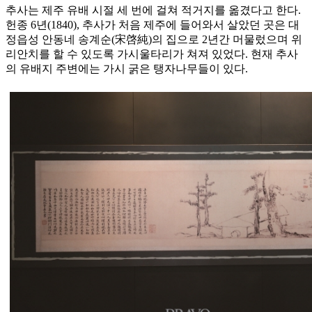
추사는 제주 유배 시절 세 번에 걸쳐 적거지를 옮겼다고 한다.
헌종 6년(1840), 추사가 처음 제주에 들어와서 살았던 곳은 대
정읍성 안동네 송계순(宋啓純)의 집으로 2년간 머물렀으며 위
리안치를 할 수 있도록 가시울타리가 쳐져 있었다. 현재 추사
의 유배지 주변에는 가시 굵은 탱자나무들이 있다.