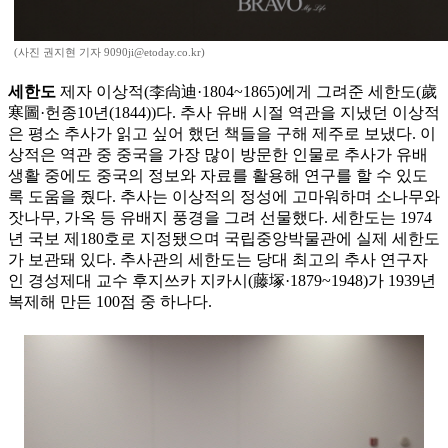
(사진 권지현 기자 9090ji@etoday.co.kr)
세한도
제자 이상적(李尙迪·1804~1865)에게 그려준 세한도(歲
寒圖·헌종10년(1844))다. 추사 유배 시절 역관을 지냈던 이상적
은 평소 추사가 읽고 싶어 했던 책들을 구해 제주로 보냈다. 이
상적은 역관 중 중국을 가장 많이 방문한 인물로 추사가 유배
생활 중에도 중국의 정보와 자료를 활용해 연구를 할 수 있도
록 도움을 줬다. 추사는 이상적의 정성에 고마워하며 소나무와
잣나무, 가옥 등 유배지 풍경을 그려 선물했다. 세한도는 1974
년 국보 제180호로 지정됐으며 국립중앙박물관에 실제 세한도
가 보관돼 있다. 추사관의 세한도는 당대 최고의 추사 연구자
인 경성제대 교수 후지쓰카 지카시(藤塚·1879~1948)가 1939년
복제해 만든 100점 중 하나다.