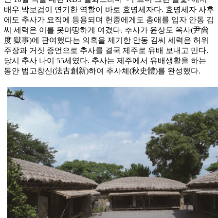
배우 박보검이 연기한 역할이 바로 효명세자다. 효명세자 사후
에도 추사가 요직에 등용되며 헌종에게도 총애를 입자 안동 김
씨 세력은 이를 못마땅하게 여겼다. 추사가 윤상도 옥사(尹尙
度 獄事)에 관여했다는 의혹을 제기한 안동 김씨 세력은 허위
주장과 거짓 증언으로 추사를 결국 제주로 유배 보내고 만다.
당시 추사 나이 55세였다. 추사는 제주에서 유배생활을 하는
동안 법고창신(法古創新)하여 추사체(秋史體)를 완성했다.