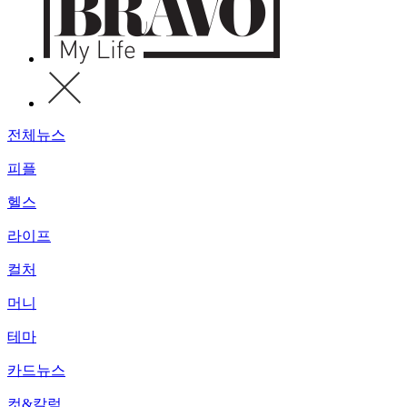
전체뉴스
피플
헬스
라이프
컬처
머니
테마
카드뉴스
컷&칼럼