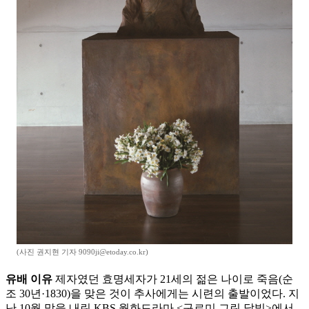
(사진 권지현 기자 9090ji@etoday.co.kr)
유배 이유
제자였던 효명세자가 21세의 젊은 나이로 죽음(순
조 30년·1830)을 맞은 것이 추사에게는 시련의 출발이었다. 지
난 10월 막을 내린 KBS 월화드라마 <구르미 그린 달빛>에서