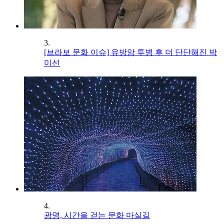
3.
[브라보 문화 이슈] 유방암 투병 후 더 단단해진 박
미선
4.
광명, 시간을 걷는 문화 마실길