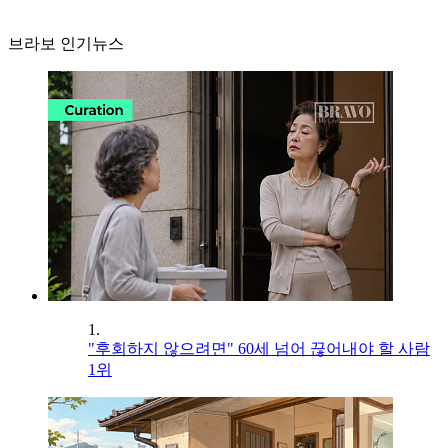
브라보 인기뉴스
1.
"후회하지 않으려면" 60세 넘어 끊어내야 할 사람
1위