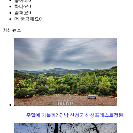
좋아요
0
화나요
0
슬퍼요
0
더 궁금해요
0
최신뉴스
주말에 가볼까? 경남 산청군 산청포레스트정원