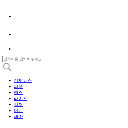
전체뉴스
피플
헬스
라이프
컬처
머니
테마