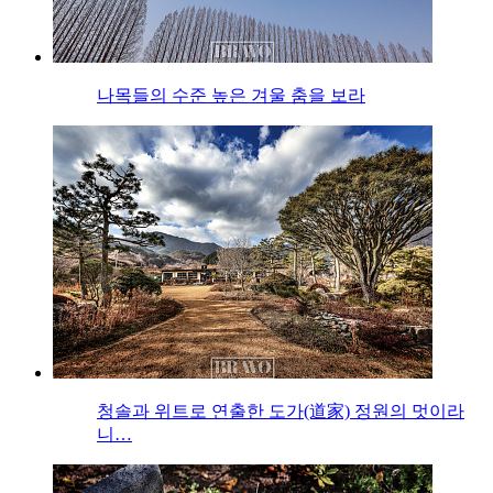
나목들의 수준 높은 겨울 춤을 보라
청솔과 위트로 연출한 도가(道家) 정원의 멋이라
니…