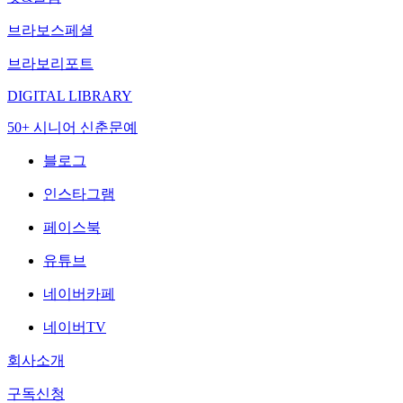
브라보스페셜
브라보리포트
DIGITAL LIBRARY
50+ 시니어 신춘문예
블로그
인스타그램
페이스북
유튜브
네이버카페
네이버TV
회사소개
구독신청