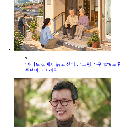
2.
‘아파도 집에서 늙고 싶어…’ 고령 가구 40% 노후
주택이라 어려워