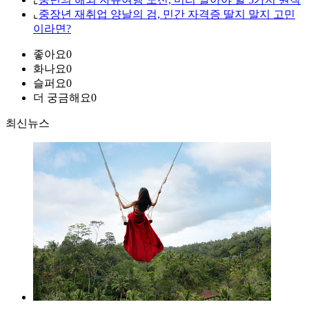
⌞
중장년 재취업 양날의 검, 민간 자격증 딸지 말지 고민
이라면?
좋아요
0
화나요
0
슬퍼요
0
더 궁금해요
0
최신뉴스