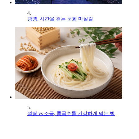
4.
광명, 시간을 걷는 문화 마실길
5.
설탕 vs 소금, 콩국수를 건강하게 먹는 법