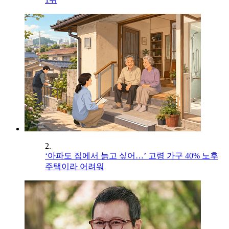
2.
‘아파도 집에서 늙고 싶어…’ 고령 가구 40% 노후
주택이라 어려워