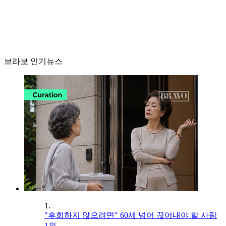
브라보 인기뉴스
1.
"후회하지 않으려면" 60세 넘어 끊어내야 할 사람
1위