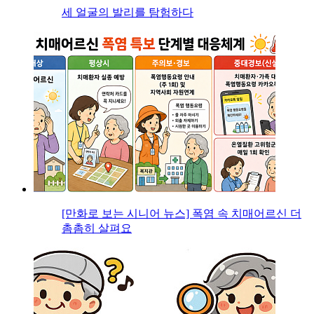
세 얼굴의 발리를 탐험하다
[만화로 보는 시니어 뉴스] 폭염 속 치매어르신 더
촘촘히 살펴요