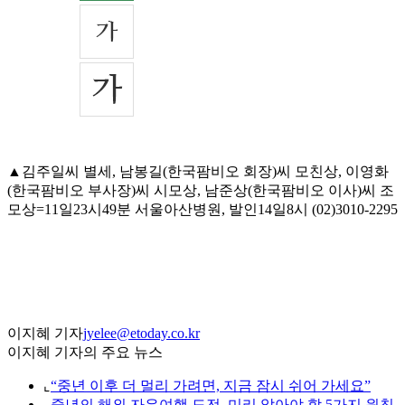
▲김주일씨 별세, 남봉길(한국팜비오 회장)씨 모친상, 이영화
(한국팜비오 부사장)씨 시모상, 남준상(한국팜비오 이사)씨 조
모상=11일23시49분 서울아산병원, 발인14일8시 (02)3010-2295
이지혜 기자
jyelee@etoday.co.kr
이지혜 기자의 주요 뉴스
⌞
“중년 이후 더 멀리 가려면, 지금 잠시 쉬어 가세요”
⌞
중년의 해외 자유여행 도전, 미리 알아야 할 5가지 원칙