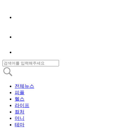
전체뉴스
피플
헬스
라이프
컬처
머니
테마