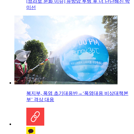
[브라보 문화 이슈] 유방암 투병 후 더 단단해진 박
미선
복지부, 폭염 초기대응반→‘폭염대응 비상대책본
부’ 격상 대응