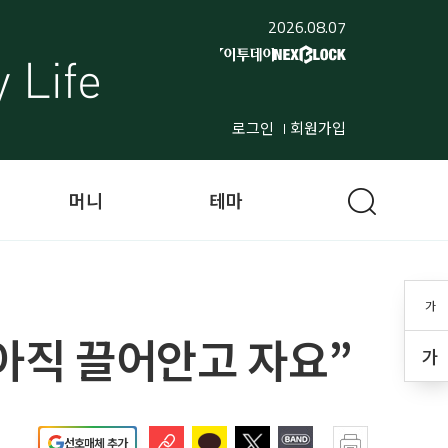
2026.08.07
로그인
회원가입
머니
테마
가
“아직 끌어안고 자요”
가
선호매체 추가