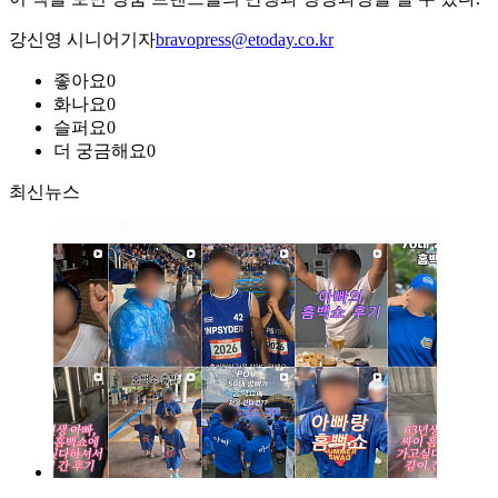
강신영 시니어기자
bravopress@etoday.co.kr
좋아요
0
화나요
0
슬퍼요
0
더 궁금해요
0
최신뉴스