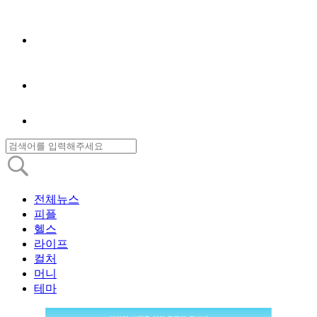
전체뉴스
피플
헬스
라이프
컬처
머니
테마