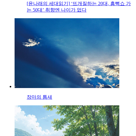
[윤나래의 세대읽기] ‘뜨개질하는 20대, 흠뻑쇼 가
는 50대’ 취향엔 나이가 없다
장마의 틈새