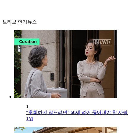
브라보 인기뉴스
1.
"후회하지 않으려면" 60세 넘어 끊어내야 할 사람
1위