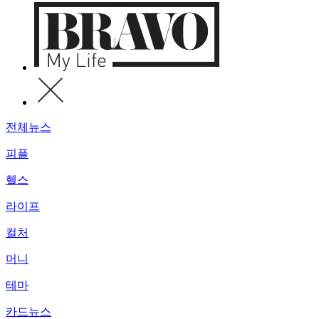
전체뉴스
피플
헬스
라이프
컬처
머니
테마
카드뉴스