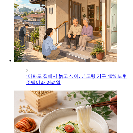
2.
‘아파도 집에서 늙고 싶어…’ 고령 가구 40% 노후
주택이라 어려워