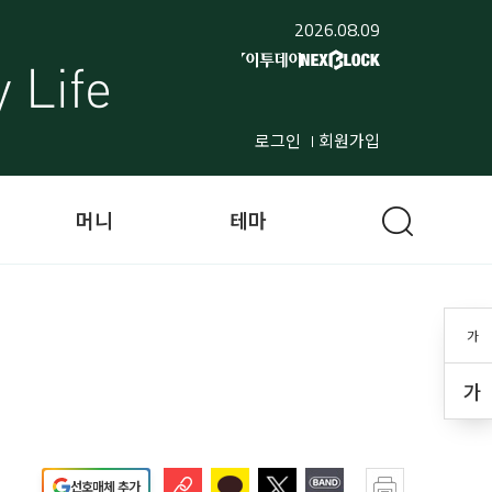
2026.08.09
로그인
회원가입
머니
테마
가
가
선호매체 추가