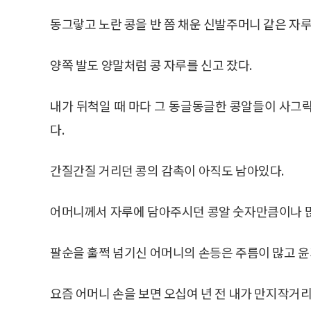
동그랗고 노란 콩을 반 쯤 채운 신발주머니 같은 자루
양쪽 발도 양말처럼 콩 자루를 신고 잤다.
내가 뒤척일 때 마다 그 동글동글한 콩알들이 사그
다.
간질간질 거리던 콩의 감촉이 아직도 남아있다.
어머니께서 자루에 담아주시던 콩알 숫자만큼이나 많
팔순을 훌쩍 넘기신 어머니의 손등은 주름이 많고 윤
요즘 어머니 손을 보면 오십여 년 전 내가 만지작거