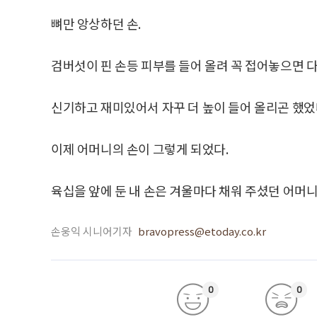
뼈만 앙상하던 손.
검버섯이 핀 손등 피부를 들어 올려 꼭 접어놓으면 다
신기하고 재미있어서 자꾸 더 높이 들어 올리곤 했었
이제 어머니의 손이 그렇게 되었다.
육십을 앞에 둔 내 손은 겨울마다 채워 주셨던 어머니
손웅익 시니어기자
bravopress@etoday.co.kr
0
0