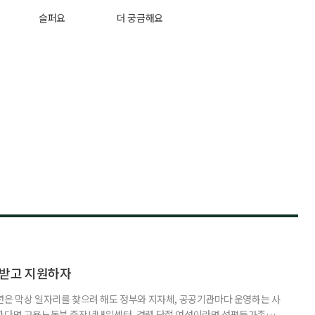
슬퍼요
더 궁금해요
담받고 지원하자
년은 막상 일자리를 찾으려 해도 정부와 지자체, 공공기관마다 운영하는 사
원한다면 고용노동부 중장년내일센터, 경력 단절 여성이라면 성평등가족부