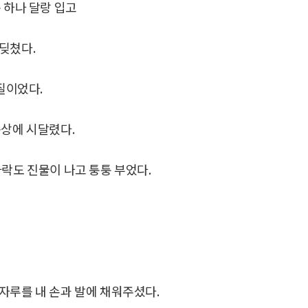
 하나 달랑 입고
딪쳤다.
질이었다.
동상에 시달렸다.
락도 진물이 나고 퉁퉁 부었다.
자루를 내 손과 발에 채워주셨다.