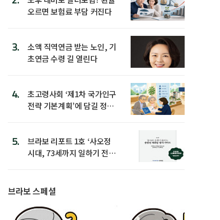
오르면 보험료 부담 커진다
3.
소액 직역연금 받는 노인, 기
초연금 수령 길 열린다
4.
초고령사회 ‘제1차 국가인구
전략 기본계획’에 담길 정책
은
5.
브라보 리포트 1호 ‘사오정
시대, 73세까지 일하기 전략’
발간
브라보 스페셜