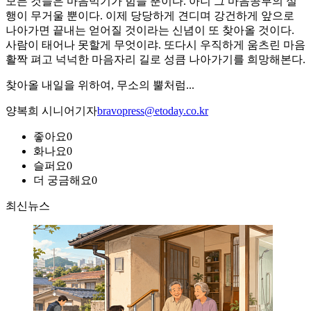
모든 것들은 마음먹기가 힘들 뿐이다. 아니 그 마음공부의 실
행이 무거울 뿐이다. 이제 당당하게 견디며 강건하게 앞으로
나아가면 끝내는 얻어질 것이라는 신념이 또 찾아올 것이다.
사람이 태어나 못할게 무엇이랴. 또다시 우직하게 움츠린 마음
활짝 펴고 넉넉한 마음자리 길로 성큼 나아가기를 희망해본다.
찾아올 내일을 위하여, 무소의 뿔처럼...
양복희 시니어기자
bravopress@etoday.co.kr
좋아요
0
화나요
0
슬퍼요
0
더 궁금해요
0
최신뉴스