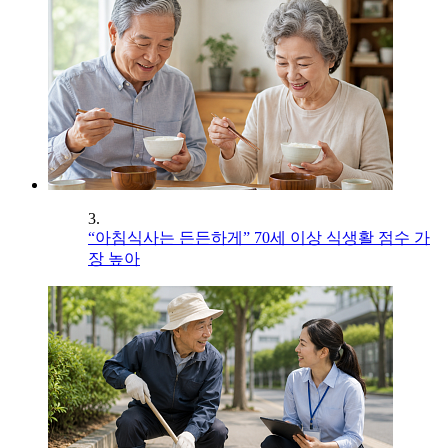
3.
“아침식사는 든든하게” 70세 이상 식생활 점수 가
장 높아