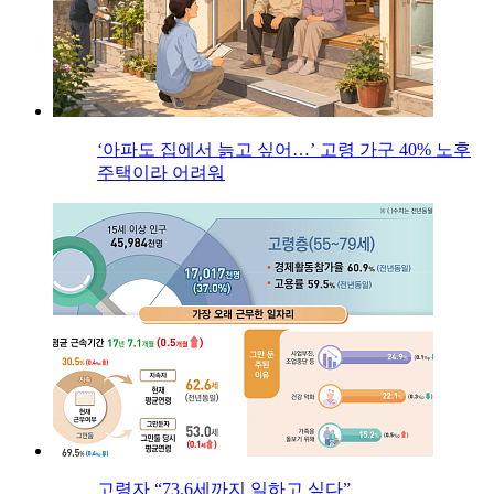
‘아파도 집에서 늙고 싶어…’ 고령 가구 40% 노후
주택이라 어려워
고령자 “73.6세까지 일하고 싶다”