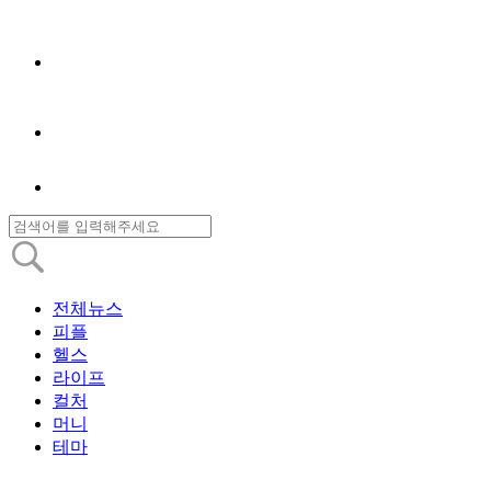
전체뉴스
피플
헬스
라이프
컬처
머니
테마