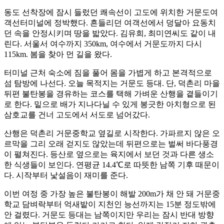
동도 선착장에 잠시 들렀던 쾌속선이 고도에 위치한 거문도여
객선터미널에 정박했다. 흔들리던 여객선에서 덩달아 요동치
던 속을 안정시키며 땅을 밟았다. 김유희, 최미연씨도 같이 내
린다. 서울서 여수까지 350km, 여수에서 거문도까지 다시
115km. 봄을 찾아 먼 길을 왔다.
터미널 근처 숙소에 짐을 풀어 몸을 가볍게 하고 본격적으로
섬 탐방에 나선다. 오늘 목적지는 거문도 등대. 단, 덕촌리 마을
뒤편 불탄봉을 경유하는 코스를 택해 가벼운 산행을 곁들이기
로 한다. 밑으로 배가 지나다닐 수 있게 봉긋한 아치형으로 된
삼호교를 건너 고도에서 서도로 넘어갔다.
산행은 덕촌리 거문중학교 옆길로 시작한다. 가파르지 않은 오
르막을 그리 오래 걷지도 않았는데 뒤편으로는 벌써 바다풍경
이 펼쳐진다. 등산로 옆으로는 육지에서 보던 것과 다른 생소
한 식생들이 보인다. 연평균 14.4℃로 따뜻한 남쪽 기후 때문이
다. 시작부터 낯설음이 재미를 준다.
이번 여정 중 가장 높은 불탄봉이 해발 200m가 채 안 돼 거문중
학교 담벼락부터 억새밭이 지천인 능선까지는 15분 정도밖에
안 걸렸다. 거문도 등대는 남쪽이지만 우리는 잠시 반대 방향