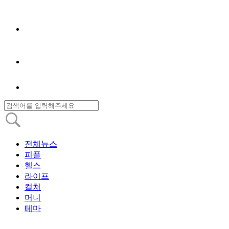
전체뉴스
피플
헬스
라이프
컬처
머니
테마