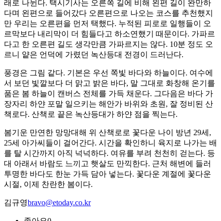
래로 나뉜다. 택시기사는 오른쪽 길에 비해 왼편 길이 완만하
다며 왼편으로 들어갔다 오른편으로 나오는 코스를 추천했지
만 우리는 오른편을 먼저 택했다. 누적된 피로로 일행들이 오
르막보다 내리막이 더 힘들다고 하소연했기 때문이다. 가파르
다고 한 오른편 길도 생각만큼 가파르지는 않다. 10분 정도 오
르니 얕은 언덕에 가렸던 녹산등대 전경이 드러난다.
풍경은 그림 같다. 기본은 우선 쪽빛 바다와 하늘이다. 여수에
서 보던 빛깔보다 더 맑고 밝은 바다, 말 그대로 화창해 온기를
품은 봄 하늘이 캔버스 전체를 가득 채운다. 그다음은 바다 가
장자리 하얀 포말 일으키는 해안가 바위와 초원, 잘 정비된 산
책로다. 산책로 끝은 녹산등대가 하얀 점을 찍는다.
봄기운 만연한 망망대해 위 산책로로 꽃다운 나이 방년 29세,
25세 아가씨들이 걸어간다. 시간을 확인하니 육지로 나가는 배
를 탈 시간까지 아직 넉넉하다. 여유를 부려 천천히 걷는다. 등
대 아래서 바람도 느끼고 햇살도 만끽한다. 근처 해변에 들러
투명한 바다도 한눈 가득 담아 넣는다. 꽃다운 계절에 꽃다운
시절, 이제 찬란한 봄이다.
김규영
bravo@etoday.co.kr
좋아요
0