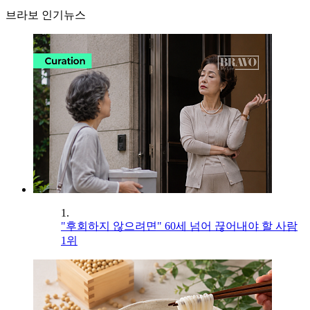
브라보 인기뉴스
1.
"후회하지 않으려면" 60세 넘어 끊어내야 할 사람
1위