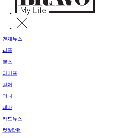
전체뉴스
피플
헬스
라이프
컬처
머니
테마
카드뉴스
컷&칼럼