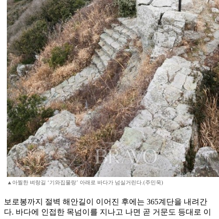
▲아찔한 벼랑길 ‘기와집물랑’ 아래로 바다가 넘실거린다.(주민욱)
보로봉까지 절벽 해안길이 이어진 후에는 365계단을 내려간
다. 바다에 인접한 목넘이를 지나고 나면 곧 거문도 등대로 이