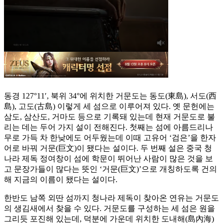
동경 127°11′, 북위 34°에 위치한 거문도는 동도(東島), 서도(西
島), 고도(古島) 이렇게 세 섬으로 이루어져 있다. 옛 문헌에는
삼도, 삼산도, 거마도 등으로 기록돼 있는데 현재 거문도로 불
리는 데는 두어 가지 설이 전해진다. 첫째는 섬에 아름드리나
무로 가득 차 한낮에도 어두웠는데 이때 고유어 ‘검은’을 한자
어로 바꿔 거문(巨文)이 됐다는 설이다. 두 번째 설은 중국 청
나라 제독 정여창이 섬에 학문이 뛰어난 사람이 많은 것을 보
고 문장가들이 많다는 뜻인 ‘거문(巨文)’으로 개칭하도록 건의
해 지금의 이름이 됐다는 설이다.
한반도 남쪽 외딴 섬까지 청나라 제독이 찾아온 연유는 거문도
의 생김새에서 찾을 수 있다. 거문도를 구성하는 세 섬은 원을
그리듯 포진해 있는데, 덕분에 가운데 위치한 도내해(島內海)