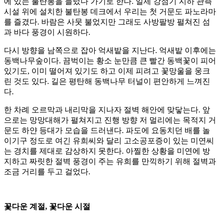
에 있는 불탄봉을 들렀다 가기로 한다. 일제 강점기 지하 관측
시설 위에 설치한 불탄봉 데크에서 우리는 첫 거문도 파노라마
를 즐겼다. 바람은 사뭇 불었지만 그래도 사방팔방 펼쳐진 섬
과 바다 풍경이 시원하다.
다시 방향을 남쪽으로 잡아 억새밭을 지난다. 억새밭 이후에는
동백나무숲이다. 끔벅이는 황소 눈만큼 큰 빨간 동백꽃이 피어
있기도, 이미 떨어져 있기도 하고 이제 피려고 꽃망울을 웅크
린 것도 있다. 길은 평탄해 동백나무 터널이 편안하게 느껴진
다.
한 차례 오르막과 내리막을 지나자 절벽 해안에 맞닿는다. 앞
으로는 망망대해가 펼쳐지고 진행 방향 저 멀리에는 목적지 거
문도 하얀 등대가 모습을 드러낸다. 파도에 요동치던 배를 놀
이기구 정도로 여긴 유희씨와 달리 고소공포증이 있는 미연씨
는 경치를 제대로 감상하지 못한다. 아찔한 상황을 미연에 방
지하고 짜릿한 절벽 풍경이 주는 유희를 만끽하기 위해 절벽과
조금 거리를 두고 걸었다.
꽃다운 계절, 꽃다운 시절