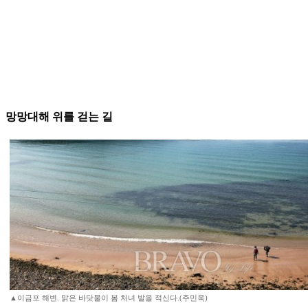
망망대해 위를 걷는 길
▲이금포 해변. 맑은 바닷물이 봄 처녀 발을 적신다.(주민욱)