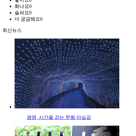
화나요
0
슬퍼요
0
더 궁금해요
0
최신뉴스
광명, 시간을 걷는 문화 마실길