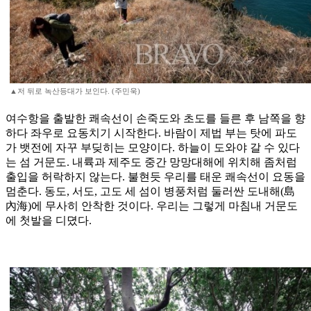
▲저 뒤로 녹산등대가 보인다. (주민욱)
여수항을 출발한 쾌속선이 손죽도와 초도를 들른 후 남쪽을 향
하다 좌우로 요동치기 시작한다. 바람이 제법 부는 탓에 파도
가 뱃전에 자꾸 부딪히는 모양이다. 하늘이 도와야 갈 수 있다
는 섬 거문도. 내륙과 제주도 중간 망망대해에 위치해 좀처럼
출입을 허락하지 않는다. 불현듯 우리를 태운 쾌속선이 요동을
멈춘다. 동도, 서도, 고도 세 섬이 병풍처럼 둘러싼 도내해(島
內海)에 무사히 안착한 것이다. 우리는 그렇게 마침내 거문도
에 첫발을 디뎠다.