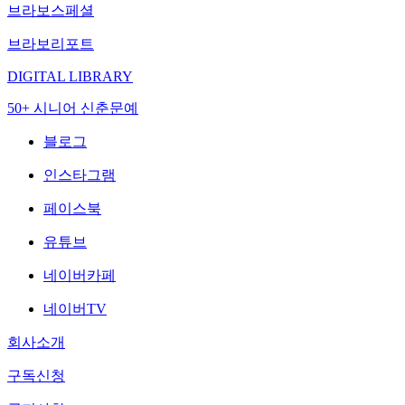
브라보스페셜
브라보리포트
DIGITAL LIBRARY
50+ 시니어 신춘문예
블로그
인스타그램
페이스북
유튜브
네이버카페
네이버TV
회사소개
구독신청