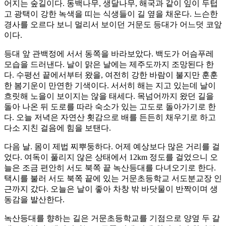
어지는 숲길이다. 동백나무, 생달나무, 해국과 같이 잎이 두텁
고 광택이 강한 녹색을 띠는 식생들이 길 옆을 채운다. 느슨한
경사를 오르다 보니 멀리서 보이던 거문도 등대가 어느덧 코앞
이다.
등대 앞 관백정에 서서 동쪽을 바라보았다. 백도가 어슴푸레
모습을 드러낸다. 날이 맑은 날에는 제주도까지 조망된다 한
다. 수평선 끝에서부터 왔을, 여전히 강한 바람이 불지만 훈훈
한 봄기운이 만연한 기색이다. 서서히 해는 지고 있는데 날이
흐릿해 노을이 보이지는 않을 태세다. 목넘어까지 왔던 길을
돌아 나온 뒤 도로를 따라 숙소가 있는 고도로 돌아가기로 한
다. 오늘 저녁은 자연산 횟감으로 배를 든든히 채우기로 하고
다소 지친 걸음에 힘을 보탠다.
다음 날. 몸이 제법 찌뿌둥하다. 어제 예상보다 많은 거리를 걸
었다. 여독이 풀리지 않은 상태에서 12km 정도를 걸었으니 오
늘은 조금 편안히 서도 북쪽 끝 녹산등대를 다녀오기로 한다.
택시를 불러 서도 북쪽 끝에 있는 거문초등학교 서도분교장 인
근까지 갔다. 오늘은 날이 좋아 차창 밖 바닷물이 반짝이며 생
동감을 발산한다.
녹산등대를 향하는 길은 거문초등학교를 기점으로 양옆 두 갈