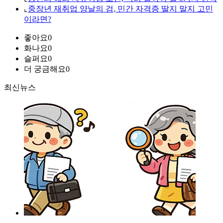
⌞
중장년 재취업 양날의 검, 민간 자격증 딸지 말지 고민
이라면?
좋아요
0
화나요
0
슬퍼요
0
더 궁금해요
0
최신뉴스