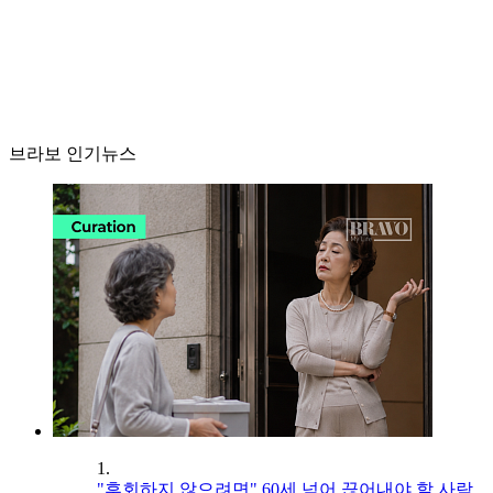
브라보 인기뉴스
1.
"후회하지 않으려면" 60세 넘어 끊어내야 할 사람