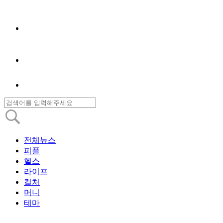
전체뉴스
피플
헬스
라이프
컬처
머니
테마