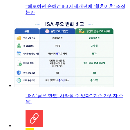
“해로하면 손해?” 8·3 세제개편에 ‘황혼이혼’ 조장
논란
“ISA ‘남은 한도’ 사라질 수 있다” 기존 가입자 주
목!