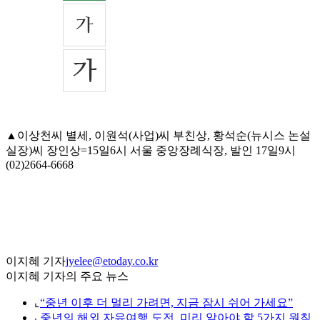
▲이상천씨 별세, 이원석(사업)씨 부친상, 황석순(뉴시스 논설
실장)씨 장인상=15일6시 서울 중앙장례식장, 발인 17일9시
(02)2664-6668
이지혜 기자
jyelee@etoday.co.kr
이지혜 기자의 주요 뉴스
⌞
“중년 이후 더 멀리 가려면, 지금 잠시 쉬어 가세요”
⌞
중년의 해외 자유여행 도전, 미리 알아야 할 5가지 원칙