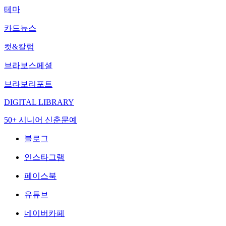
테마
카드뉴스
컷&칼럼
브라보스페셜
브라보리포트
DIGITAL LIBRARY
50+ 시니어 신춘문예
블로그
인스타그램
페이스북
유튜브
네이버카페