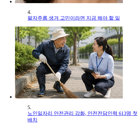
4.
팔자주름 생겨 고민이라면 지금 해야 할 일
5.
노인일자리 안전관리 강화, 안전전담인력 613명 첫
배치