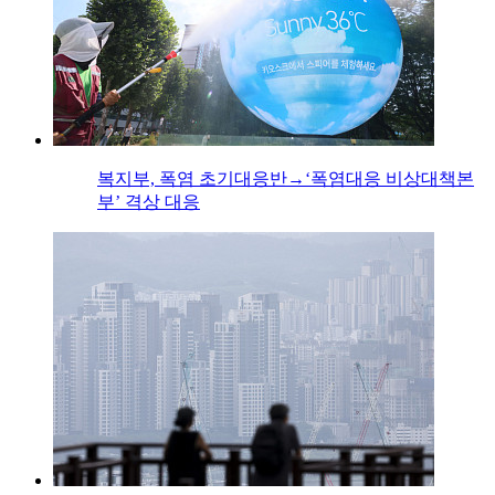
복지부, 폭염 초기대응반→‘폭염대응 비상대책본
부’ 격상 대응