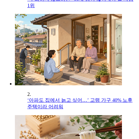
1위
2.
‘아파도 집에서 늙고 싶어…’ 고령 가구 40% 노후
주택이라 어려워