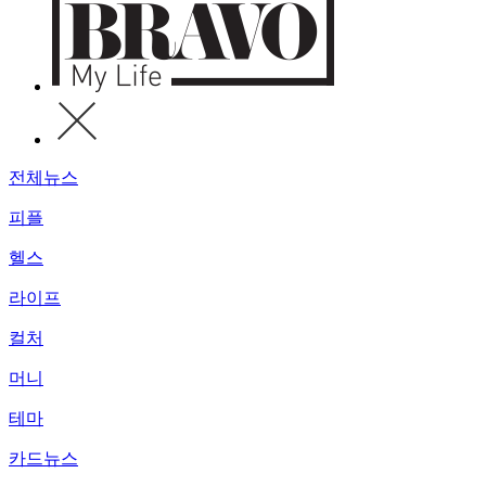
전체뉴스
피플
헬스
라이프
컬처
머니
테마
카드뉴스