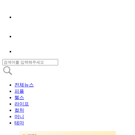
전체뉴스
피플
헬스
라이프
컬처
머니
테마