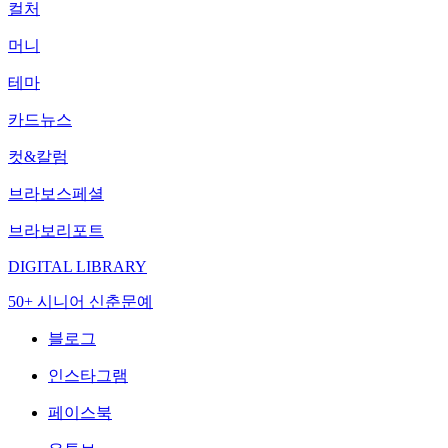
컬처
머니
테마
카드뉴스
컷&칼럼
브라보스페셜
브라보리포트
DIGITAL LIBRARY
50+ 시니어 신춘문예
블로그
인스타그램
페이스북