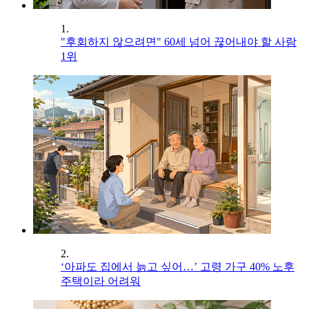
1.
"후회하지 않으려면" 60세 넘어 끊어내야 할 사람
1위
2.
‘아파도 집에서 늙고 싶어…’ 고령 가구 40% 노후
주택이라 어려워