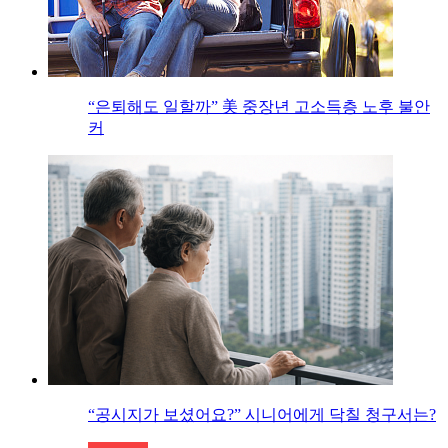
“은퇴해도 일할까” 美 중장년 고소득층 노후 불안
커
“공시지가 보셨어요?” 시니어에게 닥칠 청구서는?