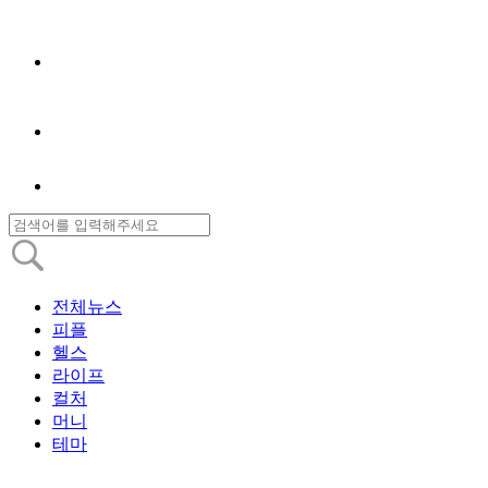
전체뉴스
피플
헬스
라이프
컬처
머니
테마