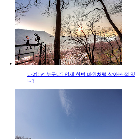
나여! 넌 누구냐? 언제 한번 바위처럼 살아본 적 있
나?