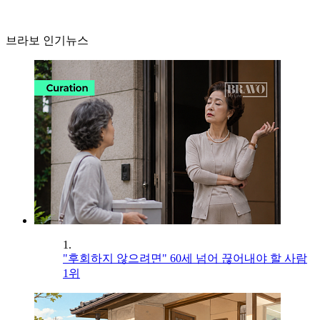
브라보 인기뉴스
1.
"후회하지 않으려면" 60세 넘어 끊어내야 할 사람
1위