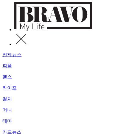
전체뉴스
피플
헬스
라이프
컬처
머니
테마
카드뉴스