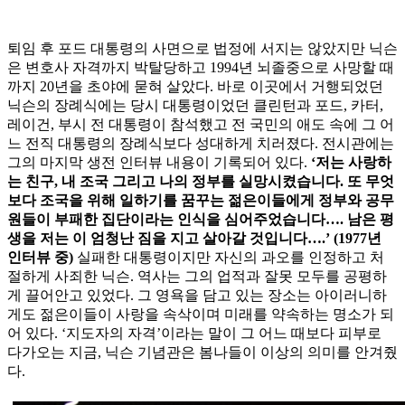
퇴임 후 포드 대통령의 사면으로 법정에 서지는 않았지만 닉슨
은 변호사 자격까지 박탈당하고 1994년 뇌졸중으로 사망할 때
까지 20년을 초야에 묻혀 살았다. 바로 이곳에서 거행되었던
닉슨의 장례식에는 당시 대통령이었던 클린턴과 포드, 카터,
레이건, 부시 전 대통령이 참석했고 전 국민의 애도 속에 그 어
느 전직 대통령의 장례식보다 성대하게 치러졌다. 전시관에는
그의 마지막 생전 인터뷰 내용이 기록되어 있다.
‘저는 사랑하
는 친구, 내 조국 그리고 나의 정부를 실망시켰습니다. 또 무엇
보다 조국을 위해 일하기를 꿈꾸는 젊은이들에게 정부와 공무
원들이 부패한 집단이라는 인식을 심어주었습니다…. 남은 평
생을 저는 이 엄청난 짐을 지고 살아갈 것입니다….’ (1977년
인터뷰 중)
실패한 대통령이지만 자신의 과오를 인정하고 처
절하게 사죄한 닉슨. 역사는 그의 업적과 잘못 모두를 공평하
게 끌어안고 있었다. 그 영욕을 담고 있는 장소는 아이러니하
게도 젊은이들이 사랑을 속삭이며 미래를 약속하는 명소가 되
어 있다. ‘지도자의 자격’이라는 말이 그 어느 때보다 피부로
다가오는 지금, 닉슨 기념관은 봄나들이 이상의 의미를 안겨줬
다.