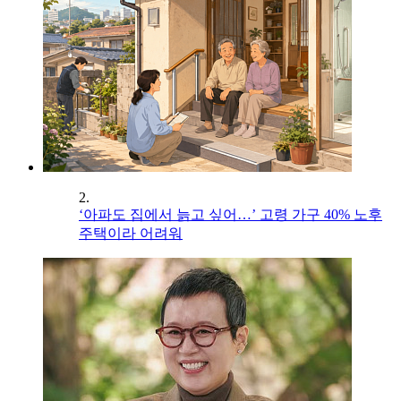
2.
‘아파도 집에서 늙고 싶어…’ 고령 가구 40% 노후
주택이라 어려워