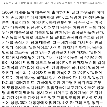
▲닉슨 기념관 중앙 홀 정면에 있는 닉슨 전 대통령의 초상화(사진 하혜연 LA객원기자 )
1960년 기세를 몰아 대통령에 출마하지만 젊고 파워풀한 이미
지의 존 F. 케네디에게 패배하고 만다. 그 유명한 TV 생방송 토
론이 바로 이때의 이야기다. 하지만 8년 후, 닉슨은 결국 미국
37대 대통령에 당선된다. 이때부터 닉슨은 어쩌면 미국의 가장
위대한 대통령으로 기록되었을 만한 많은 업적을 만들어낸다.
닉슨독트린 발표로 베트남전을 끝내고 중국과의 수교로 냉전
시대를 종식시킨 평화 대통령. 그는 세계사를 다시 만든 인물
이었다. 적어도 ‘워터게이트’ 사건이 터지기 전까지는. 닉슨의
업적을 고스란히 담고 있는 기념관을 지나면 마지막 ‘워터게
이트’ 전시관에 닿게 된다. 전시 내용은 이곳이 닉슨기념관이
라는 사실이 민망할 정도로 노골적이다. 이전까지 닉슨의 업적
과 미국의 위대함에 감동하던 관람객들은 하나같이 얼굴이 굳
어진다. 닉슨의 수치이자 미국의 민낯이기 때문이다. ‘워터게
이트’는 미국 역사상 최대의 정치 스캔들이다. 1972년, 워싱턴
D.C.의 ‘워터게이트’ 건물에 입주한 민주당 전국위원회 본부
에 도청장치를 설치하려던 침입자들이 체포된다. 이들은 공화
당 비밀조직 멤버들. 당시 재선 선거운동 중이던 닉슨은 자신
의 관련 여부를 단호히 부인했고 그해 압도적인 표 차이로 재
선에 성공, 38대 대통령에 취임한다. 하지만 그의 부정 행위는