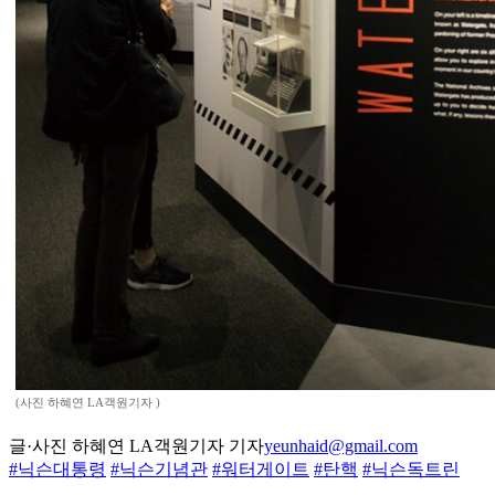
(사진 하혜연 LA객원기자 )
글·사진 하혜연 LA객원기자 기자
yeunhaid@gmail.com
#닉슨대통령
#닉슨기념관
#워터게이트
#탄핵
#닉슨독트린