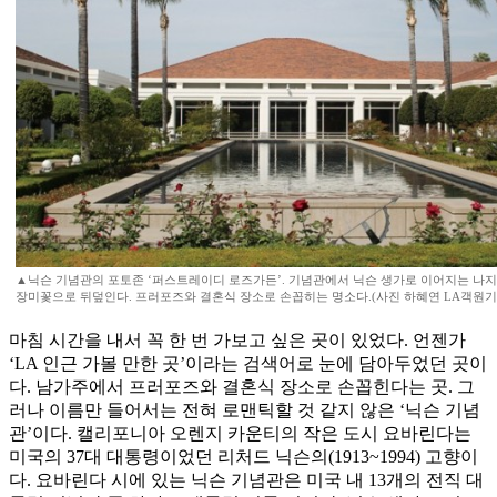
▲닉슨 기념관의 포토존 ‘퍼스트레이디 로즈가든’. 기념관에서 닉슨 생가로 이어지는 나
장미꽃으로 뒤덮인다. 프러포즈와 결혼식 장소로 손꼽히는 명소다.(사진 하혜연 LA객원기
마침 시간을 내서 꼭 한 번 가보고 싶은 곳이 있었다. 언젠가
‘LA 인근 가볼 만한 곳’이라는 검색어로 눈에 담아두었던 곳이
다. 남가주에서 프러포즈와 결혼식 장소로 손꼽힌다는 곳. 그
러나 이름만 들어서는 전혀 로맨틱할 것 같지 않은 ‘닉슨 기념
관’이다. 캘리포니아 오렌지 카운티의 작은 도시 요바린다는
미국의 37대 대통령이었던 리처드 닉슨의(1913~1994) 고향이
다. 요바린다 시에 있는 닉슨 기념관은 미국 내 13개의 전직 대