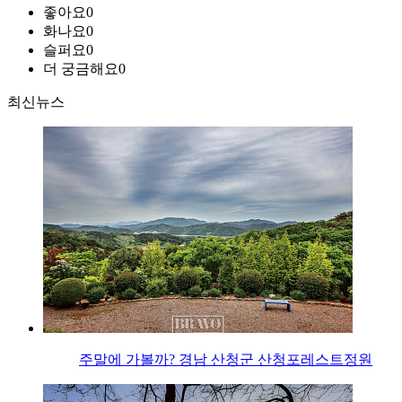
좋아요
0
화나요
0
슬퍼요
0
더 궁금해요
0
최신뉴스
주말에 가볼까? 경남 산청군 산청포레스트정원