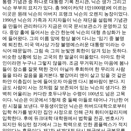
통령 기념관 중 하나로 대통령 기록 전시관, 닉슨 생가 그리고
닉슨 부부의 묘지가 있다. 총 9에이커(약 1만1000평)에 이르는
이곳은 원래 닉슨의 아버지 프랭크 닉슨의 오렌지 농장이었다.
1990년 닉슨의 가족과 지지자들이 닉슨 재단을 설립해 기념관
을 만들어 관리하다가 지금은 미국 문서보관소가 운영하고 있
다. 중앙 홀에 들어서는 순간 한눈에 닉슨의 대형 초상화가 눈
에 들어왔다. 그의 이름 앞에 항상 붙어 다니는 ‘임기 중 불명
예 퇴진한, 미국 역사상 가장 불명예스러운 대통령’이라는 수
식어 때문일까. 그림 속 그의 눈빛엔 회한이 담겨 있는 듯하다.
비슷한 상황에 있는 고국의 한 얼굴이 떠올랐다. 아마도 한국
인이라면 누구나 그렇지 않을까. 조금 무거워지는 마음에 봄나
들이 장소를 잘못 택한 것이 아닐까 후회하며 한 무리의 사람
들을 따라 걸음을 옮겨본다. 빨강머리 앤이 살고 있을 것 같은
하얀 이층집이 눈에 들어오자 마음엔 다시 봄바람이 분다. 지
금도 사람이 사는 것처럼 잘 보존되어 있는 닉슨의 생가다. 완
벽히 어울리는 커다란 호두나무는 수령이 100년도 넘은 고목
이다. 닉슨은 이곳에서 5형제 중 둘째 아들로 태어나 가난한 어
린 시절을 보낸다. 우등생이었던 닉슨은 하버드대학으로부터
입학 허가를 받지만 집안 사정으로 인해 근처 휘티어칼리지에
입학한다. 후에 듀크대학 대학원에서 법학을 전공, 변호사가
되지만 워싱턴 정가에서 그는 학력으로 인한 콤플렉스가 적지
않았다는 후문이다. 제2차 세계대전 당시 해군에서 군복무를