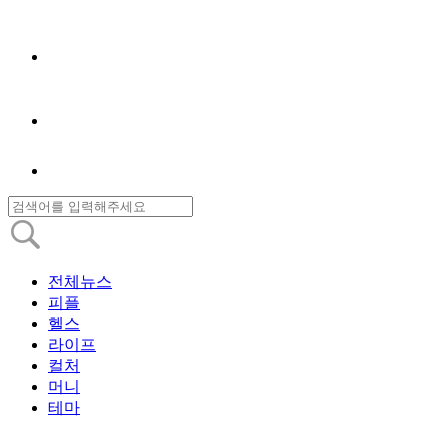
전체뉴스
피플
헬스
라이프
컬처
머니
테마