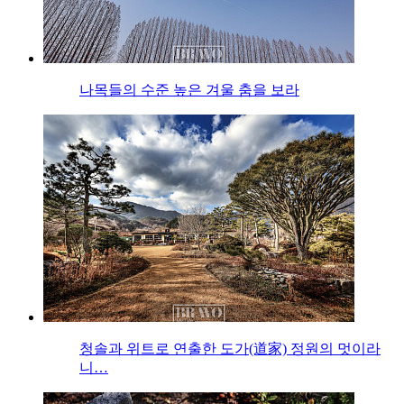
나목들의 수준 높은 겨울 춤을 보라
청솔과 위트로 연출한 도가(道家) 정원의 멋이라
니…