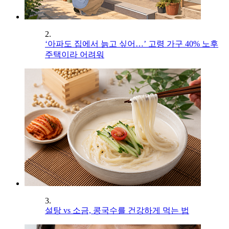
2.
‘아파도 집에서 늙고 싶어…’ 고령 가구 40% 노후
주택이라 어려워
3.
설탕 vs 소금, 콩국수를 건강하게 먹는 법