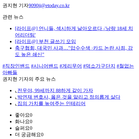
권지현 기자
9090ji@etoday.co.kr
관련 뉴스
[라이프@] 언니들, 섹시하게 날아오르다 -'낭랑 18세 치
어리더팀'
[라이프@] 부천 글쓰기 모임
축구협회, 대국민 사과…"압수수색 ·카드 논란 사죄, 강
도 높은 쇄신"
#직장인밴드
#시니어밴드
#게리무어
#덕소가구단지
#철없는
아빠들
권지현 기자의 주요 뉴스
⌞
전우야, 99세까지 88하게 같이 가자
⌞
박연재 변호사, 옳은 것을 알리고 정의롭게 살다
⌞
집의 가치를 높여주는 인테리어
좋아요
0
화나요
0
슬퍼요
0
더 궁금해요
0