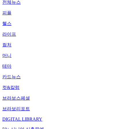
전체뉴스
피플
헬스
라이프
컬처
머니
테마
카드뉴스
컷&칼럼
브라보스페셜
브라보리포트
DIGITAL LIBRARY