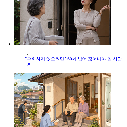
1.
"후회하지 않으려면" 60세 넘어 끊어내야 할 사람
1위