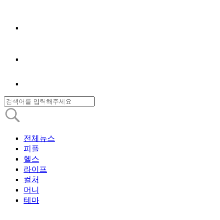
전체뉴스
피플
헬스
라이프
컬처
머니
테마