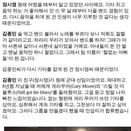
장시영
원래 어렸을 때부터 알고 있었던 사이예요. 기타 치고
음악 하는 거 좋아해서 갓 스 무 살 때부터 다들 밴드 경험이 있
죠. 다시 음악을 하게 된 건 인생이 너무 지루한 것 같다는 생각
때문이었어요.
김종민
술 먹고 밴드 불러서 노래를 부르다 보니 저희도 잘할
거 같더라고요. 차라리 우리가 모여서 밴드를 하자! 그때가 아
마 서른세 살이나 서른네 살이었을 거예요. 아내들이 돈 안 벌
고 맨날 음악만 하니 철없다고. 그래서 팀 이름이 ‘철없는 아빠
들’이 된 겁니다.
김종민씨가 다시 기타를 잡게 된 건 장시영씨 때문이었다.
김종민
이 친구(장시영)가 원래 군대 선임이었어요. 제대하고
8년쯤 지났을 때 저에게 게리무어(Gary Moore)의 ‘스틸 갓 더
블루스(Still got the blues)’를 들려줬어요. 그걸 듣고 정말 나자
빠진 느낌이었습니다. 없는 형편에 게리 무어가 쓰던 기타를
샀어요. 심취해서 계속 기타를 치고, 그전보다 더 잘하고 싶어
졌어요. 그러다 그룹을 만들겠다 했을 때 인섭이가 합류했습니
다.