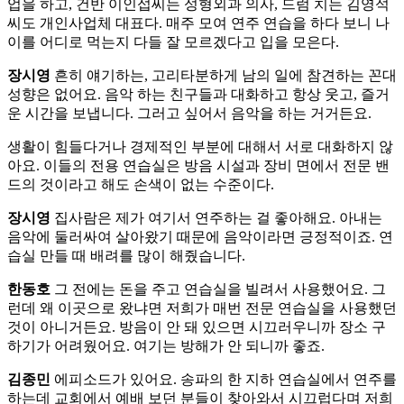
업을 하고, 건반 이인섭씨는 성형외과 의사, 드럼 치는 김영석
씨도 개인사업체 대표다. 매주 모여 연주 연습을 하다 보니 나
이를 어디로 먹는지 다들 잘 모르겠다고 입을 모은다.
장시영
흔히 얘기하는, 고리타분하게 남의 일에 참견하는 꼰대
성향은 없어요. 음악 하는 친구들과 대화하고 항상 웃고, 즐거
운 시간을 보냅니다. 그러고 싶어서 음악을 하는 거거든요.
생활이 힘들다거나 경제적인 부분에 대해서 서로 대화하지 않
아요. 이들의 전용 연습실은 방음 시설과 장비 면에서 전문 밴
드의 것이라고 해도 손색이 없는 수준이다.
장시영
집사람은 제가 여기서 연주하는 걸 좋아해요. 아내는
음악에 둘러싸여 살아왔기 때문에 음악이라면 긍정적이죠. 연
습실 만들 때 배려를 많이 해줬습니다.
한동호
그 전에는 돈을 주고 연습실을 빌려서 사용했어요. 그
런데 왜 이곳으로 왔냐면 저희가 매번 전문 연습실을 사용했던
것이 아니거든요. 방음이 안 돼 있으면 시끄러우니까 장소 구
하기가 어려웠어요. 여기는 방해가 안 되니까 좋죠.
김종민
에피소드가 있어요. 송파의 한 지하 연습실에서 연주를
하는데 교회에서 예배 보던 분들이 찾아와서 시끄럽다며 저희