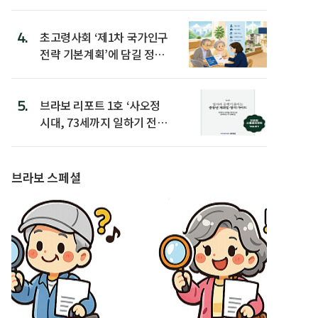
4.
초고령사회 ‘제1차 국가인구
전략 기본계획’에 담길 정책
은
5.
브라보 리포트 1호 ‘사오정
시대, 73세까지 일하기 전략’
발간
브라보 스페셜