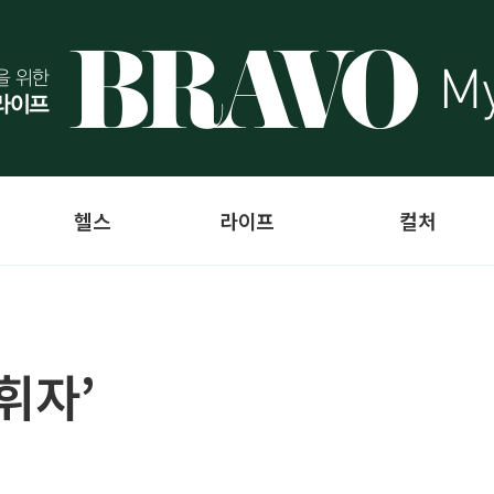
헬스
라이프
컬처
휘자’