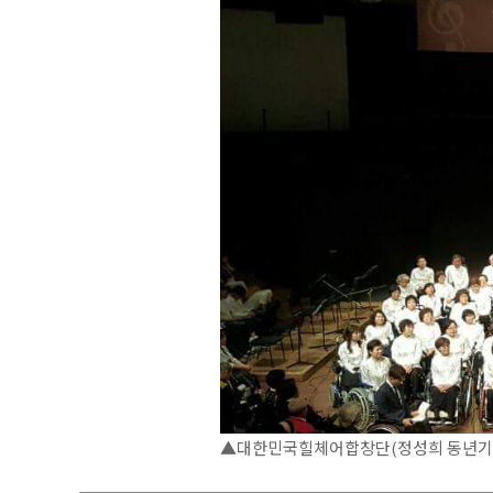
▲대한민국힐체어합창단(정성희 동년기