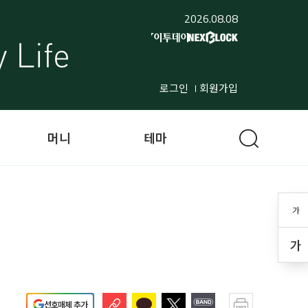
2026.08.08
로그인
회원가입
머니
테마
가
가
선호매체 추가