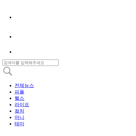
전체뉴스
피플
헬스
라이프
컬처
머니
테마