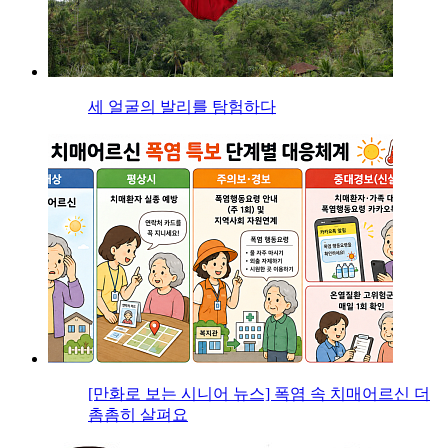
세 얼굴의 발리를 탐험하다
[만화로 보는 시니어 뉴스] 폭염 속 치매어르신 더
촘촘히 살펴요