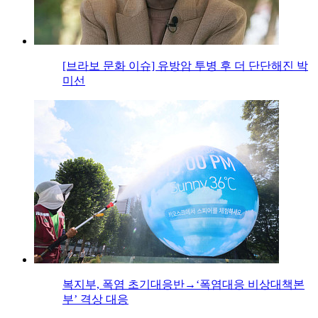
[브라보 문화 이슈] 유방암 투병 후 더 단단해진 박
미선
복지부, 폭염 초기대응반→‘폭염대응 비상대책본
부’ 격상 대응