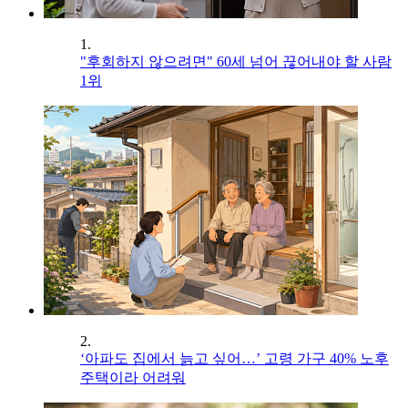
1.
"후회하지 않으려면" 60세 넘어 끊어내야 할 사람
1위
2.
‘아파도 집에서 늙고 싶어…’ 고령 가구 40% 노후
주택이라 어려워