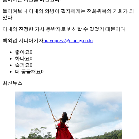
돌이켜보니 아내의 와병이 필자에게는 전화위복의 기회가 되
었다.
아내의 진정한 가사 동반자로 변신할 수 있었기 때문이다.
백외섭 시니어기자
bravopress@etoday.co.kr
좋아요
0
화나요
0
슬퍼요
0
더 궁금해요
0
최신뉴스