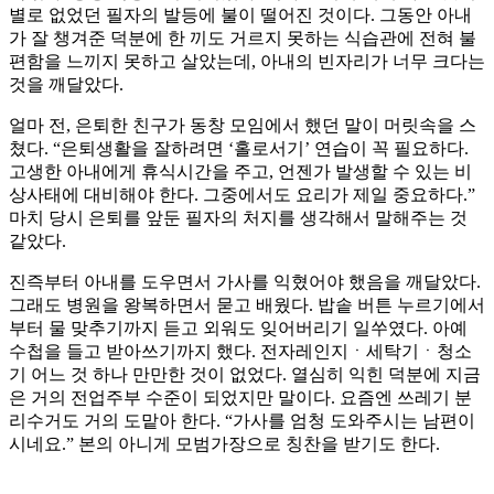
별로 없었던 필자의 발등에 불이 떨어진 것이다. 그동안 아내
가 잘 챙겨준 덕분에 한 끼도 거르지 못하는 식습관에 전혀 불
편함을 느끼지 못하고 살았는데, 아내의 빈자리가 너무 크다는
것을 깨달았다.
얼마 전, 은퇴한 친구가 동창 모임에서 했던 말이 머릿속을 스
쳤다. “은퇴생활을 잘하려면 ‘홀로서기’ 연습이 꼭 필요하다.
고생한 아내에게 휴식시간을 주고, 언젠가 발생할 수 있는 비
상사태에 대비해야 한다. 그중에서도 요리가 제일 중요하다.”
마치 당시 은퇴를 앞둔 필자의 처지를 생각해서 말해주는 것
같았다.
진즉부터 아내를 도우면서 가사를 익혔어야 했음을 깨달았다.
그래도 병원을 왕복하면서 묻고 배웠다. 밥솥 버튼 누르기에서
부터 물 맞추기까지 듣고 외워도 잊어버리기 일쑤였다. 아예
수첩을 들고 받아쓰기까지 했다. 전자레인지ㆍ세탁기ㆍ청소
기 어느 것 하나 만만한 것이 없었다. 열심히 익힌 덕분에 지금
은 거의 전업주부 수준이 되었지만 말이다. 요즘엔 쓰레기 분
리수거도 거의 도맡아 한다. “가사를 엄청 도와주시는 남편이
시네요.” 본의 아니게 모범가장으로 칭찬을 받기도 한다.