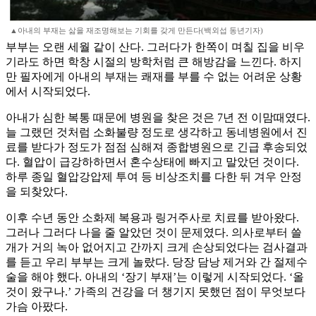
▲아내의 부재는 삶을 재조명해보는 기회를 갖게 만든다(백외섭 동년기자)
부부는 오랜 세월 같이 산다. 그러다가 한쪽이 며칠 집을 비우
기라도 하면 학창 시절의 방학처럼 큰 해방감을 느낀다. 하지
만 필자에게 아내의 부재는 쾌재를 부를 수 없는 어려운 상황
에서 시작되었다.
아내가 심한 복통 때문에 병원을 찾은 것은 7년 전 이맘때였다.
늘 그랬던 것처럼 소화불량 정도로 생각하고 동네병원에서 진
료를 받다가 정도가 점점 심해져 종합병원으로 긴급 후송되었
다. 혈압이 급강하하면서 혼수상태에 빠지고 말았던 것이다.
하루 종일 혈압강압제 투여 등 비상조치를 다한 뒤 겨우 안정
을 되찾았다.
이후 수년 동안 소화제 복용과 링거주사로 치료를 받아왔다.
그러나 그러다 나을 줄 알았던 것이 문제였다. 의사로부터 쓸
개가 거의 녹아 없어지고 간까지 크게 손상되었다는 검사결과
를 듣고 우리 부부는 크게 놀랐다. 당장 담낭 제거와 간 절제수
술을 해야 했다. 아내의 ‘장기 부재’는 이렇게 시작되었다. ‘올
것이 왔구나.’ 가족의 건강을 더 챙기지 못했던 점이 무엇보다
가슴 아팠다.