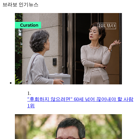
브라보 인기뉴스
1.
"후회하지 않으려면" 60세 넘어 끊어내야 할 사람
1위