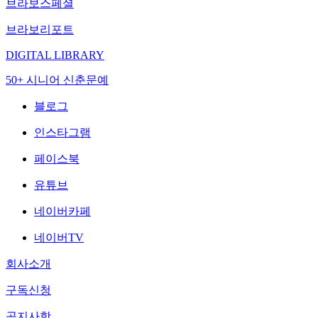
브라보스페셜
브라보리포트
DIGITAL LIBRARY
50+ 시니어 신춘문예
블로그
인스타그램
페이스북
유튜브
네이버카페
네이버TV
회사소개
구독신청
공지사항