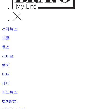
전체뉴스
피플
헬스
라이프
컬처
머니
테마
카드뉴스
컷&칼럼