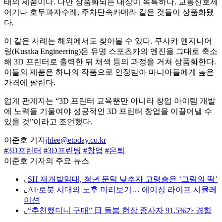
태의 제품이다. 다만 상품화되는 대상이 독특하다. 교통신호제
어기나 호두과자수레, 주차단속카메라 같은 것들이 상품화됐
다.
이 같은 사례는 해외에서도 찾아볼 수 있다. 쿠사카 엔지니어
링(Kusaka Engineering)은 유명 스포츠카의 엔진을 그대로 축소
해 3D 프린터로 출력한 뒤 채색 등의 과정을 거쳐 상품화한다.
이들의 제품은 하나의 작품으로 인정받아 마니아들에게 높은
가격에 팔린다.
업계 관계자는 “3D 프린터 교육뿐만 아니라 창업 아이템 개발
에 노력을 기울여야 성공적인 3D 프린터 창업을 이끌어낼 수
있을 것”이라고 조언했다.
이준호 기자
jhlee@etoday.co.kr
#3D프린터
#3D프린팅
#창업
#은퇴
이준호 기자의 주요 뉴스
⌞
SH 재개발임대, 청년 문턱 낮추자 고령층은 ‘그림의 떡’
⌞
AI·로봇 시대의 노후 미리보기… 에이징 라이프 시뮬레
이션
⌞
“추천했더니 구매” 日 돌봄 현장 종사자 91.5%가 경험