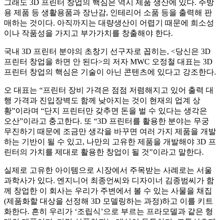
그래도 3D 프린터 창업의 핵심은 역시 제품 생산에 있다. 주방
용 제품 등 생활용품과 장난감, 인테리어 소품 등을 출력해 판
매하는 것이다. 아직까지는 대량생산이 어렵기 때문에 희소성
이나 작품성을 가지고 부가가치를 창출해야 한다.
국내 3D 프린터 분야의 초창기 선구자로 꼽히는, <당신은 3D
프린터 창업을 하면 안 된다>의 저자 MWC 오정철 대표는 3D
프린터 창업의 핵심은 기술이 아닌 콘텐츠에 있다고 강조한다.
오 대표는 “프린터 장비 가격은 점점 저렴해지고 있어 출력 대
행 가격과 진입장벽도 함께 낮아지는 것이 현재의 업계 상
황”이라며 “단지 프린터만 갖추면 돈을 벌 수 있다는 생각은
오산”이라고 충고한다. 또 “3D 프린터를 활용한 분야는 무궁
무진하기 때문에 조금만 생각을 바꾸면 여러 가지 제품을 개발
하는 기반이 될 수 있고, 나만의 고유한 제품을 개발해야 3D 프
린터의 가치를 제대로 활용한 창업이 될 것”이라고 말한다.
실제로 고유한 아이템으로 시장에서 주목받는 사례로는 서울
과학사가 있다. 엔지니어 최종언씨와 디자이너 김종범씨가 함
께 창업한 이 회사는 우리가 주변에서 볼 수 있는 사물을 채집
(제품화할 대상을 선정해 3D 모델링하는 과정)하고 이를 키트
화한다. 흔히 우리가 ‘조립식’으로 부르는 프라모델과 같은 형