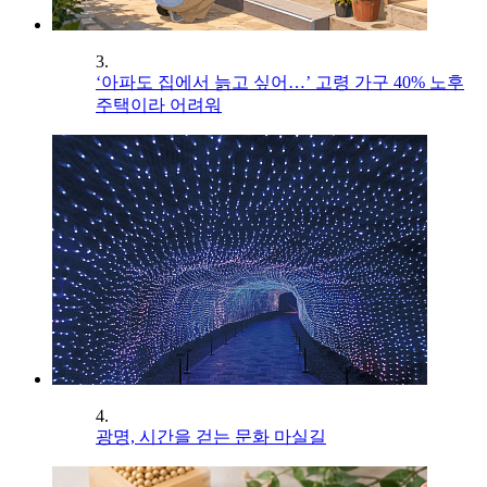
3.
‘아파도 집에서 늙고 싶어…’ 고령 가구 40% 노후
주택이라 어려워
4.
광명, 시간을 걷는 문화 마실길