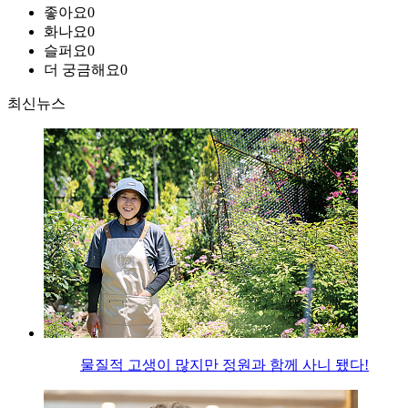
좋아요
0
화나요
0
슬퍼요
0
더 궁금해요
0
최신뉴스
물질적 고생이 많지만 정원과 함께 사니 됐다!