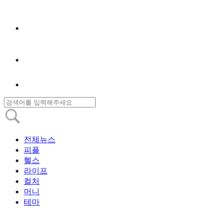
전체뉴스
피플
헬스
라이프
컬처
머니
테마