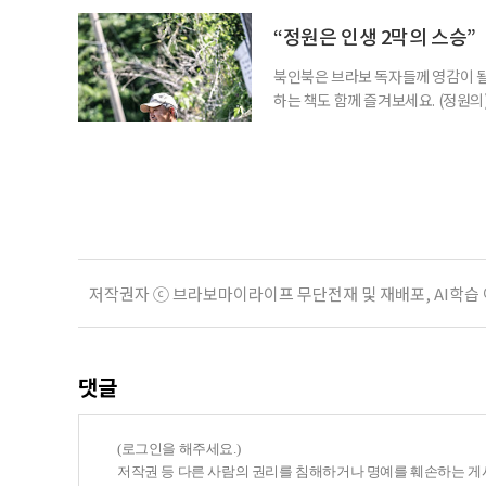
전부터 세간의 관심을 끌어모았다. 
만 봐도 기대되는 작품이다. ‘보헤미안
“정원은 인생 2막의 스승”
북인북은 브라보 독자들께 영감이 될
하는 책도 함께 즐겨보세요. (정원의
우리는 의자를 들고 정원을 떠돈다.
늦가을에는 정원 한가운데로 나아간다
리스가 화려한 얼굴을 내밀면 그 앞으로
저작권자 ⓒ 브라보마이라이프 무단전재 및 재배포, AI학습
댓글