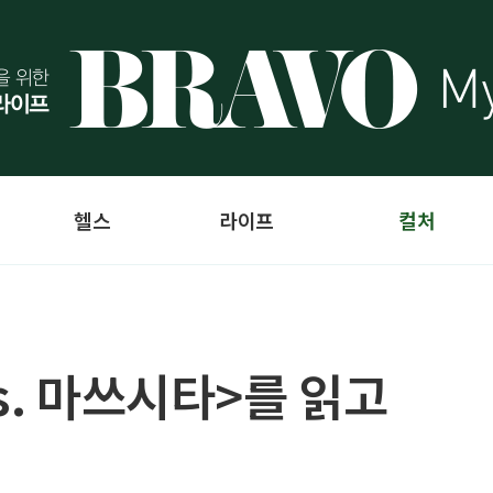
헬스
라이프
컬처
s. 마쓰시타>를 읽고