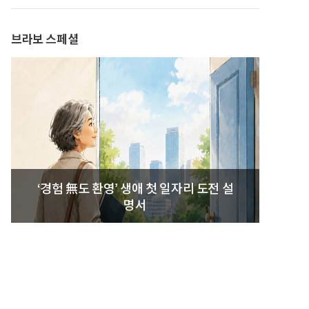
발간
브라보 스페셜
‘경험 無도 환영’ 생애 첫 일자리 도전 설
명서