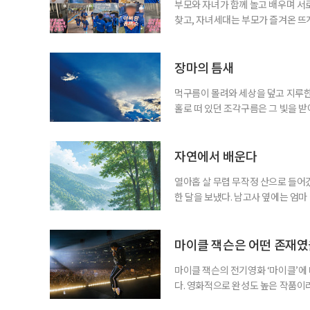
부모와 자녀가 함께 놀고 배우며 서
찾고, 자녀세대는 부모가 즐겨온 뜨
같아진 것은 아니지만 무엇이 젊은 
졌다. 이른바 ‘취향의 에이지리스’다
에 맞춰 뛰는 여름 축제는 오랫동안 
장마의 틈새
먹구름이 몰려와 세상을 덮고 지루한
홀로 떠 있던 조각구름은 그 빛을 
희망을 비춘다
자연에서 배운다
열아홉 살 무렵 무작정 산으로 들어갔
한 달을 보냈다. 남고사 옆에는 엄마
게 산은 내 사정을 묻지 않았다. 불
가 내려앉고, 낮에는 새가 울고, 밤
람의 눈길이 없는 곳에서 비로소 나는
마이클 잭슨은 어떤 존재
마이클 잭슨의 전기영화 ‘마이클’에
다. 영화적으로 완성도 높은 작품이
들기에 충분했다는 뜻이다. 누구나 마