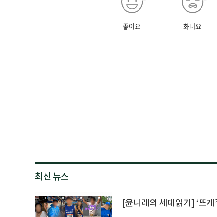
좋아요
화나요
최신 뉴스
[윤나래의 세대읽기] ‘뜨개질