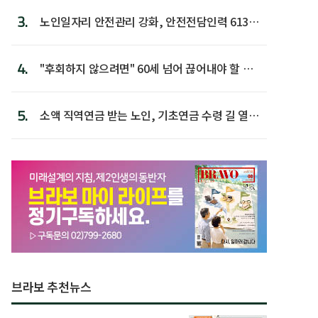
3.
노인일자리 안전관리 강화, 안전전담인력 613명
첫 배치
4.
"후회하지 않으려면" 60세 넘어 끊어내야 할 사
람 1위
5.
소액 직역연금 받는 노인, 기초연금 수령 길 열린
다
브라보 추천뉴스