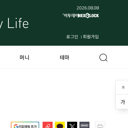
2026.08.08
로그인
회원가입
머니
테마
가
가
선호매체 추가