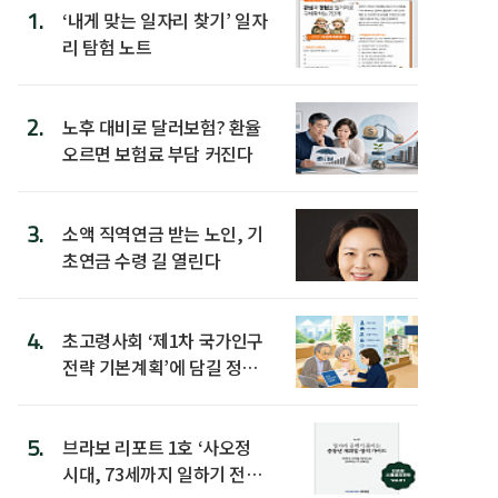
1.
‘내게 맞는 일자리 찾기’ 일자
리 탐험 노트
2.
노후 대비로 달러보험? 환율
오르면 보험료 부담 커진다
3.
소액 직역연금 받는 노인, 기
초연금 수령 길 열린다
4.
초고령사회 ‘제1차 국가인구
전략 기본계획’에 담길 정책
은
5.
브라보 리포트 1호 ‘사오정
시대, 73세까지 일하기 전략’