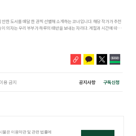
‘보헤미안 랩소디’ 제작진과 ‘팝의 황제 마이클 잭슨의 만남’이라는 슬로건
 랩소디’는 2018년 개봉 당시 무려 990만 관객을 동원했다. 싱어
 만한 도서를 매달 한 권씩 선별해 소개하는 코너입니다. 해당 작가가 추천
) 이 의자는 우리 부부가 하루의 태반을 보내는 자리다. 계절과 시간에 따라
 여름에는 따가운 햇살을 피해 복숭아나무 아래로 찾아들고, 햇볕이 따스한
. 봄의 장미 노발리스가 보랏빛 꽃을 피우면 그 곁으로, 초여름의 아마릴
 자리를 옮긴다. -‘꽃을 보다, 마음을 듣다’, 14~16p 은퇴
 이용 금지
공지사항
구독신청