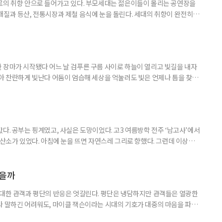
로의 취향 안으로 들어가고 있다. 부모세대는 젊은이들이 몰리는 공연장을
개질과 등산, 전통시장과 제철 음식에 눈을 돌린다. 세대의 취향이 완전히
취향이고 무엇이 나이 든 사람의 취향인지 가르던 구분은 전에 비해 희미해
. 57세 김 씨는 올해 또래 친구들과 싸이 흠뻑쇼를 찾았다. 물에 젖으며 음악
젊은 층의 놀이터처럼 여겨졌다. 김 씨도 처음에는 “내가 가도 어색하
 장마가 시작됐다 어느 날 검푸른 구름 사이로 하늘이 열리고 빛길을 내자
받아 찬란하게 빛난다 어둠이 엄습해 세상을 억눌러도 빛은 언제나 틈을 찾아
다. 공부는 핑계였고, 사실은 도망이었다. 고3 여름방학 전주 ‘남고사’에서
 산소가 있었다. 아침에 눈을 뜨면 자연스레 그리로 향했다. 그런데 이상하
쌍하게 여기지도, 위로하려 하지도 않았다. 그냥 거기 있었다. 아침마다 안개
이면 아무 소리도 들리지 않았다. 그 무심함 앞에서 오히려 마음이 놓였다. 사
 나를 제대로 들여다볼 수 있었다. 산에서 보낸 한 달
였을까
 대한 관객과 평단의 반응은 엇갈린다. 평단은 냉담하지만 관객들은 열광한
라 말하긴 어려워도, 마이클 잭슨이라는 시대의 기호가 대중의 마음을 파고
이클 잭슨과의 추억 하나쯤 있다 5월 13일 개봉한 영화 ‘마이클’은 개봉