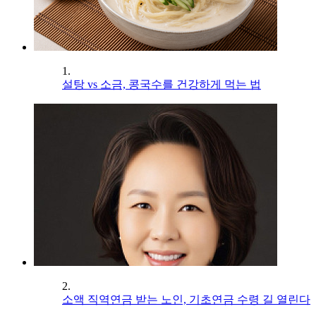
1.
설탕 vs 소금, 콩국수를 건강하게 먹는 법
2.
소액 직역연금 받는 노인, 기초연금 수령 길 열린다