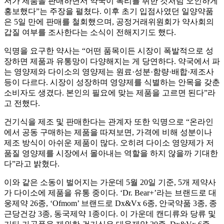
저가 제품을 판매하면서 약국이 폭리를 취한 것처럼 오인하게
홍보했다”는 주장을 펼쳤다. 이후 초기 입점사였던 일양약품
은 5일 만에 판매를 철회했으며, 공정거래위원회가 약사회의
갑질 여부를 조사한다는 소식이 전해지기도 했다.
익명을 요구한 약사는 “어떤 품목이든 시장이 폭발적으로 성
장하면 제품과 유통망이 다양해지는 게 당연하다. 약국에서 파
는 영양제와 다이소의 영양제는 원료·성분·함량·배합·제조사
등이 다르다. 시장이 성장하며 영양제를 식별하는 안목을 갖춘
소비자도 생겼다. 본인의 필요에 맞는 제품을 고르면 된다”라
고 전했다.
건기식을 제조 및 판매한다는 관계자 또한 익명으로 “온라인
에서 공동 구매하는 제품을 따져보면, 가격에 비해 성분이나
제조 방식이 아쉬운 제품이 많다. 오히려 다이소 영양제가 저
품질 영양제를 시장에서 몰아내는 역할을 하지 않을까 기대한
다”라고 밝혔다.
이와 같은 소동이 벌어지는 가운데 5월 20일 기준, 5개 제약사
가 다이소에 제품을 유통 중이다. ‘Dr. Bear+’라는 브랜드로 대
웅제약 26종, ‘Ofmom’ 브랜드로 Dx&Vx 6종, 안국약품 3종, 종
근당건강 3종, 동국제약 1종이다. 이 가운데 캔디류와 당류 및