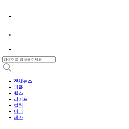
전체뉴스
피플
헬스
라이프
컬처
머니
테마