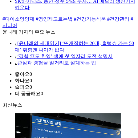
SK하이닉스, 용인·청주 54조 투자… AI 메모리 생산기지
키운다
#다이소영양제
#영양제고르는법
#건강기능식품
#건강관리
#
시니어
윤나래 기자의 주요 뉴스
⌞
[윤나래의 세대읽기] ‘뜨개질하는 20대, 흠뻑쇼 가는 50
대’ 취향엔 나이가 없다
⌞
‘경험 無도 환영’ 생애 첫 일자리 도전 설명서
⌞
관심과 경험을 일거리로 설계하는 법
좋아요
0
화나요
0
슬퍼요
0
더 궁금해요
0
최신뉴스