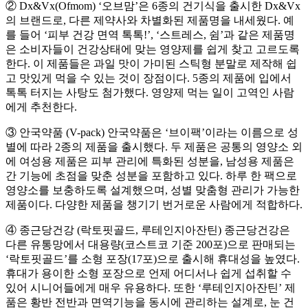
② Dx&Vx(Ofmom) ‘오브맘’은 6종의 건기식을 출시한 Dx&Vx
의 브랜드로, 다른 제약사와 차별화된 제품명을 내세웠다. 예
를 들어 ‘피부 건강 면역 톡톡!’, ‘스트레스, 쉼’과 같은 제품명
은 소비자들이 건강상태에 맞는 영양제를 쉽게 찾고 고르도록
한다. 이 제품들은 과일 맛이 가미된 스틱형 분말로 제작해 쉽
고 맛있게 먹을 수 있는 것이 장점이다. 5종의 제품에 입에서
톡톡 터지는 사탕도 첨가했다. 영양제 먹는 일이 고역인 사람
에게 추천한다.
③ 안국약품 (V-pack) 안국약품은 ‘브이팩’이라는 이름으로 성
별에 따라 2종의 제품을 출시했다. 두 제품은 공통의 영양소 외
에 여성용 제품은 피부 관리에 특화된 성분을, 남성용 제품은
간 기능에 초점을 맞춘 성분을 포함하고 있다. 하루 한 팩으로
영양소를 보충하도록 설계했으며, 성별 맞춤형 관리가 가능한
제품이다. 다양한 제품을 챙기기 번거로운 사람에게 적합하다.
④ 종근당건강 (락토핏골드, 루테인지아잔틴) 종근당건강은
다른 유통망에서 대용량(코스트코 기준 200포)으로 판매되는
‘락토핏골드’를 소형 포장(17포)으로 출시해 휴대성을 높였다.
휴대가 용이한 소형 포장으로 언제 어디서나 쉽게 섭취할 수
있어 시니어들에게 매우 유용하다. 또한 ‘루테인지아잔틴’ 제
품은 황반 전반과 면역기능을 동시에 관리하는 설계로, 눈 건