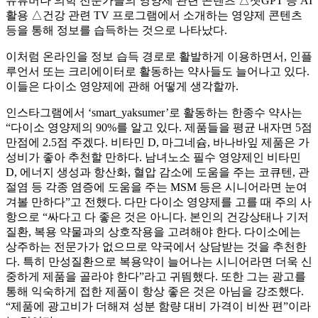
유튜버나 의학 전문가들의 영양제 관련 콘텐츠 △챗GPT 등 AI
활용 △건강 관련 TV 프로그램에서 소개하는 영양제 콘텐츠
등을 통해 정보를 습득하는 것으로 나타났다.
이처럼 온라인을 정보 습득 경로로 활발하게 이용하면서, 인플
루언서 또는 크리에이터로 활동하는 약사들도 늘어나고 있다.
이들은 다이소 영양제에 관해 어떻게 생각할까.
인스타그램에서 ‘smart_yaksumer’로 활동하는 한종수 약사는
“다이소 영양제의 90%를 알고 있다. 제품들을 평균 내자면 5점
만점에 2.5점 주겠다. 비타민 D, 마그네슘, 바나바잎 제품은 가
성비가 좋아 추천할 만하다. 남녀노소 필수 영양제인 비타민
D, 에너지 생성과 항산화, 혈압 감소에 도움을 주는 코큐텐, 관
절염 등 각종 염증에 도움을 주는 MSM 등은 시니어라면 눈여
겨볼 만하다”고 전했다. 다만 다이소 영양제를 고를 때 주의 사
항으로 “싸다고 다 좋은 것은 아니다. 본인의 건강상태나 기저
질환, 복용 약물과의 상호작용을 고려해야 한다. 다이소에는
상주하는 전문가가 없으므로 약국에서 상담받는 것을 추천한
다. 특히 만성질환으로 복용약이 늘어나는 시니어라면 더욱 신
중하게 제품을 골라야 한다”라고 귀띔했다. 또한 그는 광고를
통해 익숙하게 접한 제품이 항상 좋은 것은 아님을 강조했다.
“제품에 광고비가 더해져 성분 함량 대비 가격이 비싼 편”이라