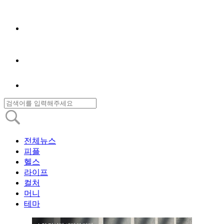
전체뉴스
피플
헬스
라이프
컬처
머니
테마