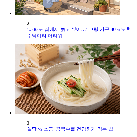
2.
‘아파도 집에서 늙고 싶어…’ 고령 가구 40% 노후
주택이라 어려워
3.
설탕 vs 소금, 콩국수를 건강하게 먹는 법