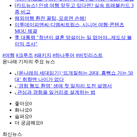
[카드뉴스] 인생 여행 앞두고 있다면? 실속 트래블카드 3
종 비교
해외여행 환전 꿀팁, 모르면 손해!
이투데이피엔씨·디엠씨트립스, 시니어 여행·콘텐츠
MOU 체결
李 대통령 "청년이 결혼 망설이는 일 없어야...제도상 불
이익 조사"
#여행
#크루즈
#패키지
#하나투어
#버킷리스트
윤나래 기자의 주요 뉴스
⌞
[윤나래의 세대읽기] ‘뜨개질하는 20대, 흠뻑쇼 가는 50
대’ 취향엔 나이가 없다
⌞
‘경험 無도 환영’ 생애 첫 일자리 도전 설명서
⌞
관심과 경험을 일거리로 설계하는 법
좋아요
0
화나요
0
슬퍼요
0
더 궁금해요
0
최신뉴스