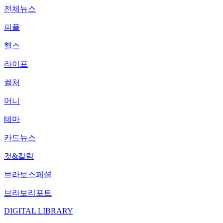
전체뉴스
피플
헬스
라이프
컬처
머니
테마
카드뉴스
컷&칼럼
브라보스페셜
브라보리포트
DIGITAL LIBRARY