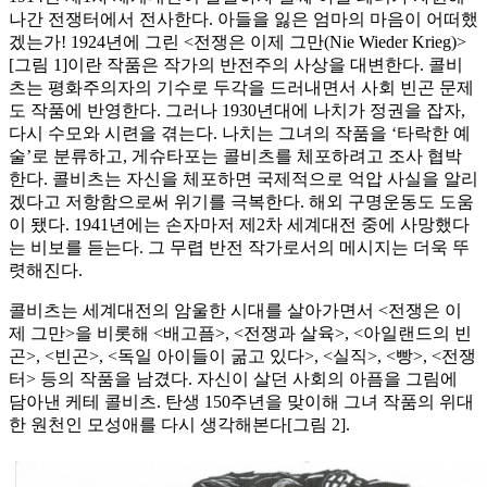
나간 전쟁터에서 전사한다. 아들을 잃은 엄마의 마음이 어떠했
겠는가! 1924년에 그린 <전쟁은 이제 그만(Nie Wieder Krieg)>
[그림 1]이란 작품은 작가의 반전주의 사상을 대변한다. 콜비
츠는 평화주의자의 기수로 두각을 드러내면서 사회 빈곤 문제
도 작품에 반영한다. 그러나 1930년대에 나치가 정권을 잡자,
다시 수모와 시련을 겪는다. 나치는 그녀의 작품을 ‘타락한 예
술’로 분류하고, 게슈타포는 콜비츠를 체포하려고 조사 협박
한다. 콜비츠는 자신을 체포하면 국제적으로 억압 사실을 알리
겠다고 저항함으로써 위기를 극복한다. 해외 구명운동도 도움
이 됐다. 1941년에는 손자마저 제2차 세계대전 중에 사망했다
는 비보를 듣는다. 그 무렵 반전 작가로서의 메시지는 더욱 뚜
렷해진다.
콜비츠는 세계대전의 암울한 시대를 살아가면서 <전쟁은 이
제 그만>을 비롯해 <배고픔>, <전쟁과 살육>, <아일랜드의 빈
곤>, <빈곤>, <독일 아이들이 굶고 있다>, <실직>, <빵>, <전쟁
터> 등의 작품을 남겼다. 자신이 살던 사회의 아픔을 그림에
담아낸 케테 콜비츠. 탄생 150주년을 맞이해 그녀 작품의 위대
한 원천인 모성애를 다시 생각해본다[그림 2].