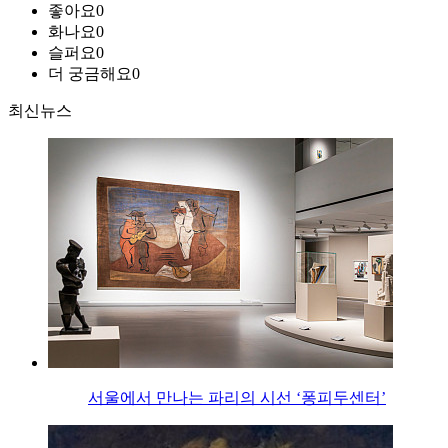
좋아요
0
화나요
0
슬퍼요
0
더 궁금해요
0
최신뉴스
서울에서 만나는 파리의 시선 ‘퐁피두센터’