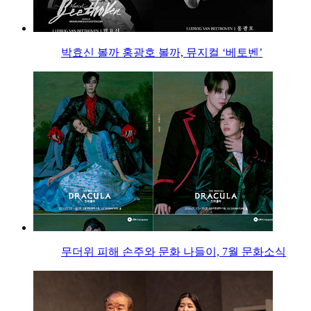
박효신 볼까 홍광호 볼까, 뮤지컬 ‘베토벤’
무더위 피해 손주와 문화 나들이, 7월 문화소식