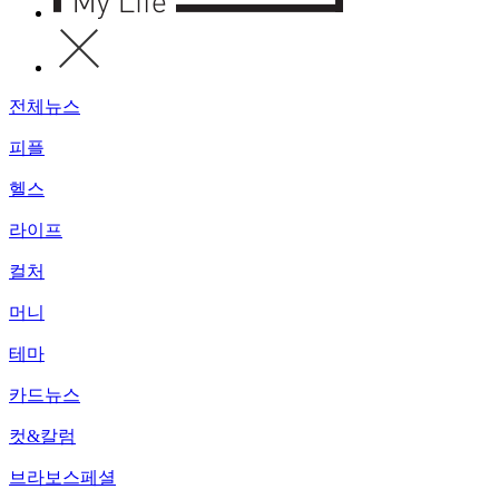
전체뉴스
피플
헬스
라이프
컬처
머니
테마
카드뉴스
컷&칼럼
브라보스페셜