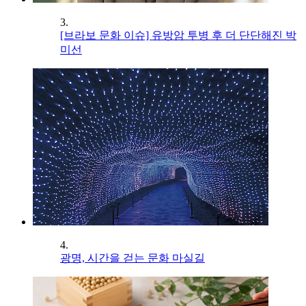
3.
[브라보 문화 이슈] 유방암 투병 후 더 단단해진 박
미선
4.
광명, 시간을 걷는 문화 마실길