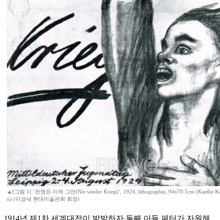
▲[그림 1] ‘전쟁은 이제 그만(Nie wieder Krieg)’, 1924, lithographie, 94x70.5cm (Kaethe Kol
n) (이성낙 현대미술관회 회장)
1914년 제1차 세계대전이 발발하자 둘째 아들 페터가 자원해