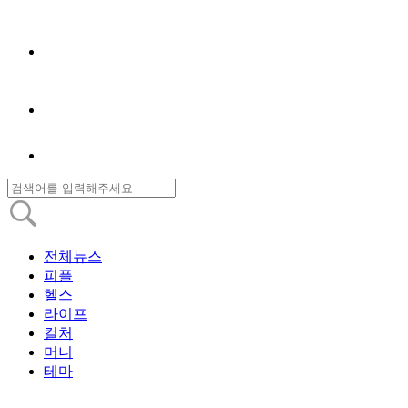
전체뉴스
피플
헬스
라이프
컬처
머니
테마