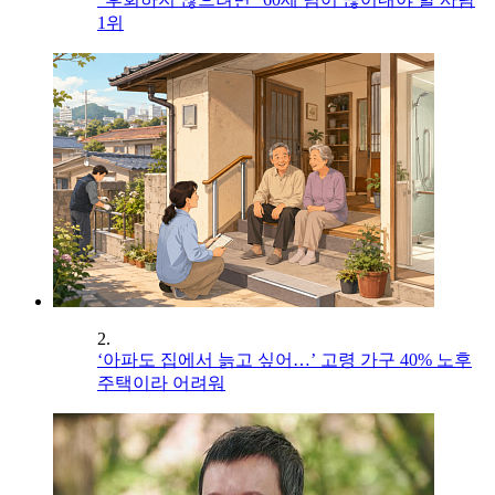
1위
2.
‘아파도 집에서 늙고 싶어…’ 고령 가구 40% 노후
주택이라 어려워