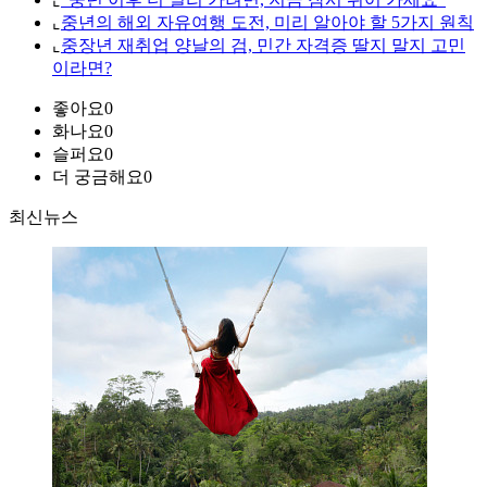
⌞
중년의 해외 자유여행 도전, 미리 알아야 할 5가지 원칙
⌞
중장년 재취업 양날의 검, 민간 자격증 딸지 말지 고민
이라면?
좋아요
0
화나요
0
슬퍼요
0
더 궁금해요
0
최신뉴스