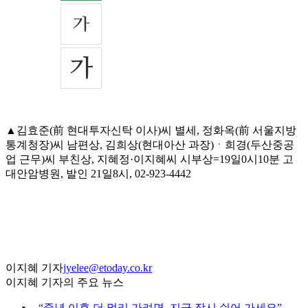
▲김효준(前 현대투자신탁 이사)씨 별세, 정화옥(前 서울지방
통계청장)씨 남편상, 김희상(현대아산 과장)ㆍ희경(두산중공
업 근무)씨 부친상, 지혜정·이지혜씨 시부상=19일0시10분 고
대안암병원, 발인 21일8시, 02-923-4442
이지혜 기자
jyelee@etoday.co.kr
이지혜 기자의 주요 뉴스
⌞
“중년 이후 더 멀리 가려면, 지금 잠시 쉬어 가세요”