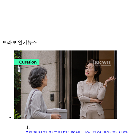
브라보 인기뉴스
1.
"후회하지 않으려면" 60세 넘어 끊어내야 할 사람