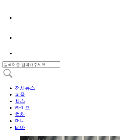
전체뉴스
피플
헬스
라이프
컬처
머니
테마