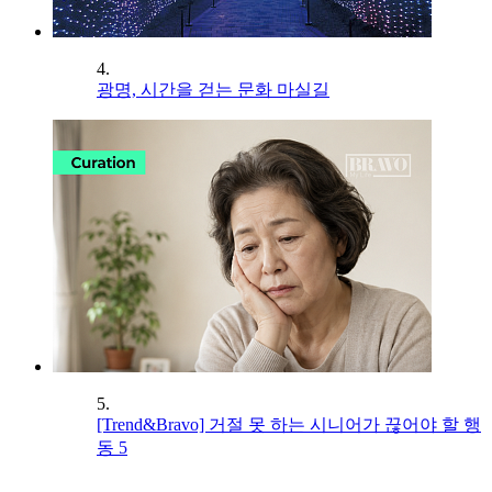
4.
광명, 시간을 걷는 문화 마실길
5.
[Trend&Bravo] 거절 못 하는 시니어가 끊어야 할 행
동 5