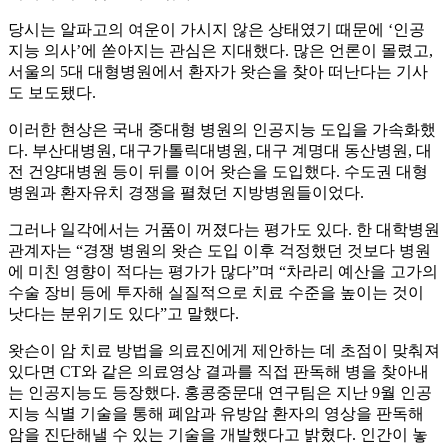
당시는 알파고의 여운이 가시지 않은 상태였기 때문에 ‘인공
지능 의사’에 쏟아지는 관심은 지대했다. 많은 언론이 몰렸고,
서울의 5대 대형병원에서 환자가 왓슨을 찾아 떠난다는 기사
도 보도됐다.
이러한 현상은 국내 중대형 병원의 인공지능 도입을 가속화했
다. 부산대병원, 대구가톨릭대병원, 대구 계명대 동산병원, 대
전 건양대병원 등이 뒤를 이어 왓슨을 도입했다. 수도권 대형
병원과 환자유치 경쟁을 펼쳤던 지방병원들이었다.
그러나 일각에서는 거품이 꺼졌다는 평가도 있다. 한 대학병원
관계자는 “경쟁 병원의 왓슨 도입 이후 걱정했던 것보다 병원
에 미친 영향이 적다는 평가가 많다”며 “차라리 예산을 고가의
수술 장비 등에 투자해 실질적으로 치료 수준을 높이는 것이
낫다는 분위기도 있다”고 말했다.
왓슨이 암 치료 방법을 의료진에게 제안하는 데 초점이 맞춰져
있다면 CT와 같은 의료영상 결과를 직접 판독해 병을 찾아내
는 인공지능도 등장했다. 홍콩중문대 연구팀은 지난 9월 인공
지능 식별 기술을 통해 폐암과 유방암 환자의 영상을 판독해
암을 진단해낼 수 있는 기술을 개발했다고 밝혔다. 인간이 놓