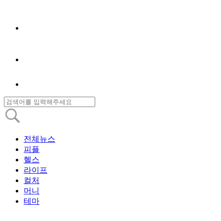
전체뉴스
피플
헬스
라이프
컬처
머니
테마