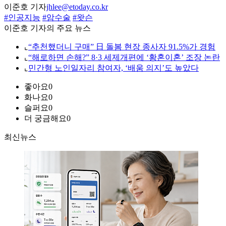
이준호 기자
jhlee@etoday.co.kr
#인공지능
#암수술
#왓슨
이준호 기자의 주요 뉴스
⌞
“추천했더니 구매” 日 돌봄 현장 종사자 91.5%가 경험
⌞
“해로하면 손해?” 8·3 세제개편에 ‘황혼이혼’ 조장 논란
⌞
민간형 노인일자리 참여자, ‘배움 의지’도 높았다
좋아요
0
화나요
0
슬퍼요
0
더 궁금해요
0
최신뉴스