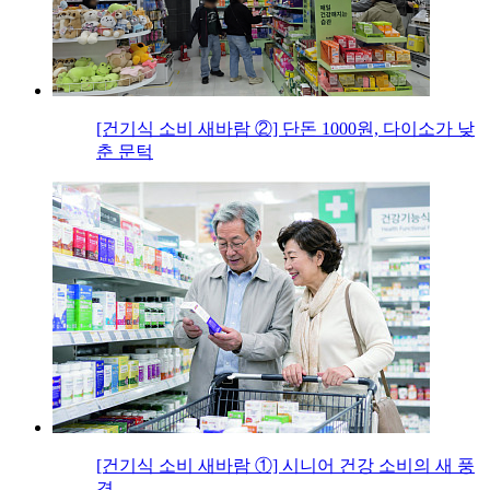
[건기식 소비 새바람 ②] 단돈 1000원, 다이소가 낮
춘 문턱
[건기식 소비 새바람 ①] 시니어 건강 소비의 새 풍
경