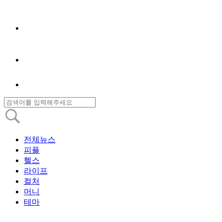
전체뉴스
피플
헬스
라이프
컬처
머니
테마