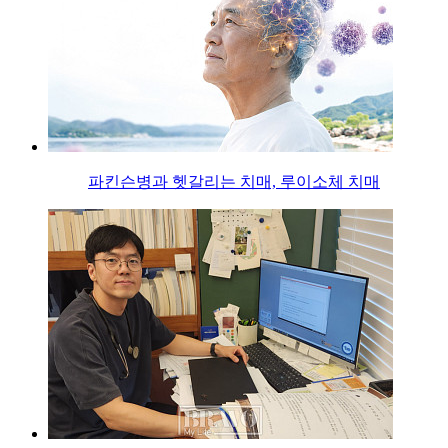
파킨슨병과 헷갈리는 치매, 루이소체 치매