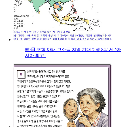
韓·日 포함 아태 고소득 지역 기대수명 84.1세 ‘아
시아 최고’