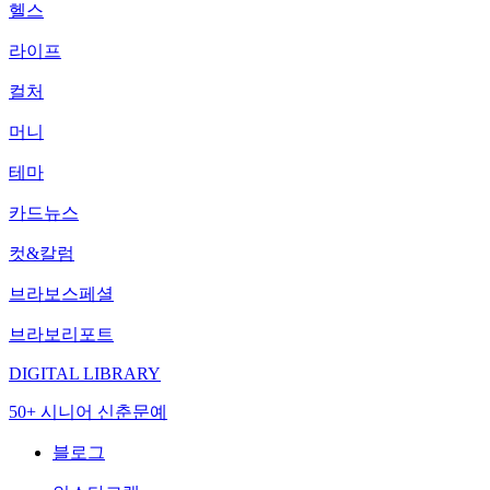
헬스
라이프
컬처
머니
테마
카드뉴스
컷&칼럼
브라보스페셜
브라보리포트
DIGITAL LIBRARY
50+ 시니어 신춘문예
블로그