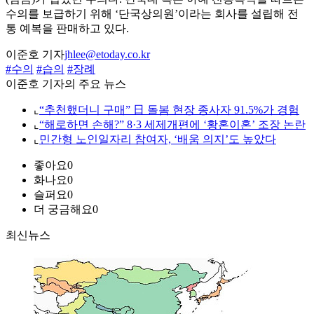
수의를 보급하기 위해 ‘단국상의원’이라는 회사를 설립해 전
통 예복을 판매하고 있다.
이준호 기자
jhlee@etoday.co.kr
#수의
#습의
#장례
이준호 기자의 주요 뉴스
⌞
“추천했더니 구매” 日 돌봄 현장 종사자 91.5%가 경험
⌞
“해로하면 손해?” 8·3 세제개편에 ‘황혼이혼’ 조장 논란
⌞
민간형 노인일자리 참여자, ‘배움 의지’도 높았다
좋아요
0
화나요
0
슬퍼요
0
더 궁금해요
0
최신뉴스