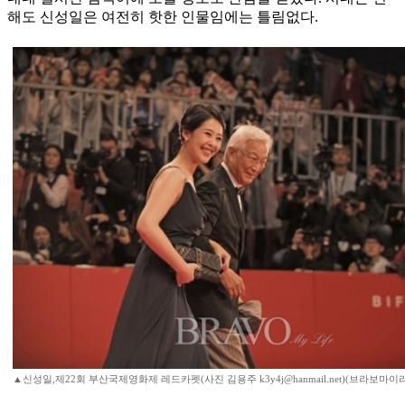
해도 신성일은 여전히 핫한 인물임에는 틀림없다.
▲신성일,제22회 부산국제영화제 레드카펫(사진 김용주 k3y4j@hanmail.net)(브라보마이