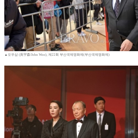
▲오우삼 (吳宇森/John Woo), 제22회 부산국제영화제(부산국제영화제)