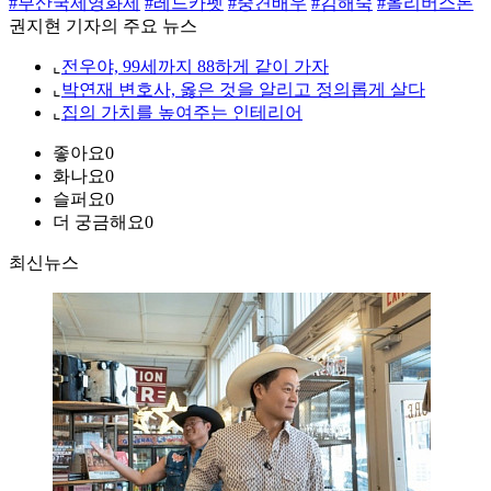
#부산국제영화제
#레드카펫
#중견배우
#김해숙
#올리버스톤
권지현 기자의 주요 뉴스
⌞
전우야, 99세까지 88하게 같이 가자
⌞
박연재 변호사, 옳은 것을 알리고 정의롭게 살다
⌞
집의 가치를 높여주는 인테리어
좋아요
0
화나요
0
슬퍼요
0
더 궁금해요
0
최신뉴스