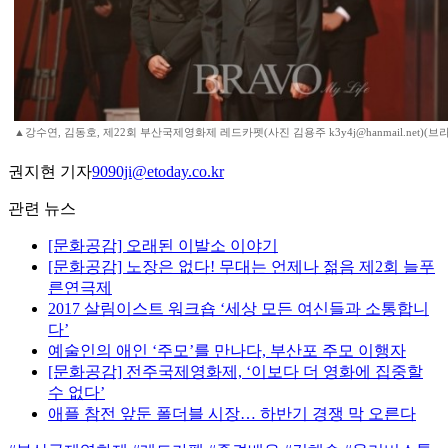
▲강수연, 김동호, 제22회 부산국제영화제 레드카펫(사진 김용주 k3y4j@hanmail.net)
권지현 기자
9090ji@etoday.co.kr
관련 뉴스
[문화공감] 오래된 이발소 이야기
[문화공감] 노장은 없다! 무대는 언제나 젊음 제2회 늘푸
른연극제
2017 살림이스트 워크숍 ‘세상 모든 여신들과 소통합니
다’
예술인의 애인 ‘주모’를 만나다, 부산포 주모 이행자
[문화공감] 전주국제영화제, ‘이보다 더 영화에 집중할
수 없다’
애플 참전 앞둔 폴더블 시장… 하반기 경쟁 막 오른다