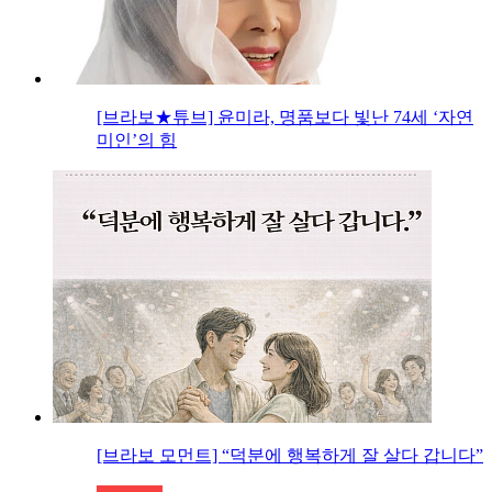
[브라보★튜브] 윤미라, 명품보다 빛난 74세 ‘자연
미인’의 힘
[브라보 모먼트] “덕분에 행복하게 잘 살다 갑니다”