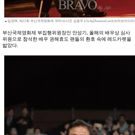
▲임권택, 제22회 부산국제영화제 개막식(사진 김용주 k3y4j@hanmail.net)(브라보마이라
부산국제영화제 부집행위원장인 안성기, 올해의 배우상 심사
위원으로 참석한 배우 권해효도 팬들의 환호 속에 레드카펫을
밟았다.