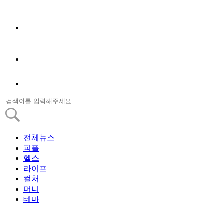
전체뉴스
피플
헬스
라이프
컬처
머니
테마