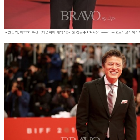
▲안성기, 제22회 부산국제영화제 개막식(사진 김용주 k3y4j@hanmail.net)(브라보마이라