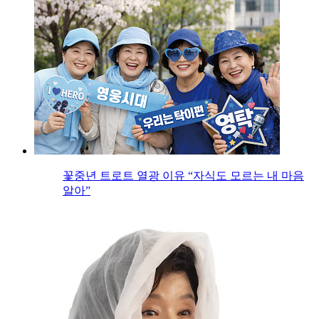
꽃중년 트로트 열광 이유 “자식도 모르는 내 마음
알아”