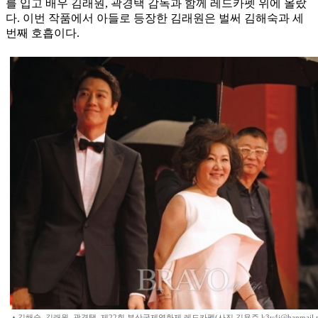
를 입고 배우 김래원, 곽경택 감독과 함께 레드카펫 위에 올랐
다. 이번 작품에서 아들로 등장한 김래원은 벌써 김해숙과 세
번째 호흡이다.
▲김해숙, 김래원, 곽경택, 제22회 부산국제영화제 레드카펫(사진 김용주 k3y4j@hanmail