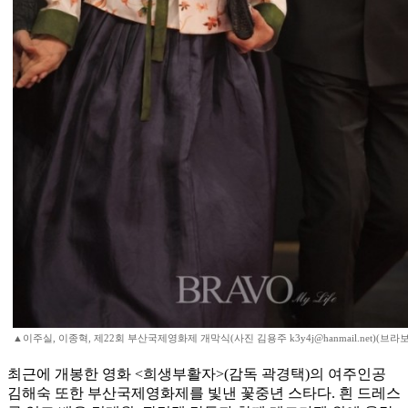
▲이주실, 이종혁, 제22회 부산국제영화제 개막식(사진 김용주 k3y4j@hanmail.net)(브
최근에 개봉한 영화 <희생부활자>(감독 곽경택)의 여주인공
김해숙 또한 부산국제영화제를 빛낸 꽃중년 스타다. 흰 드레스