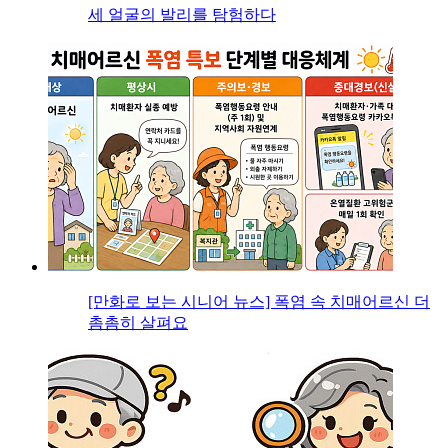
세 얼굴의 발리를 탐험하다
[만화로 보는 시니어 뉴스] 폭염 속 치매어르신 더
촘촘히 살펴요