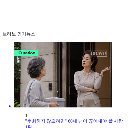
브라보 인기뉴스
1.
"후회하지 않으려면" 60세 넘어 끊어내야 할 사람
1위