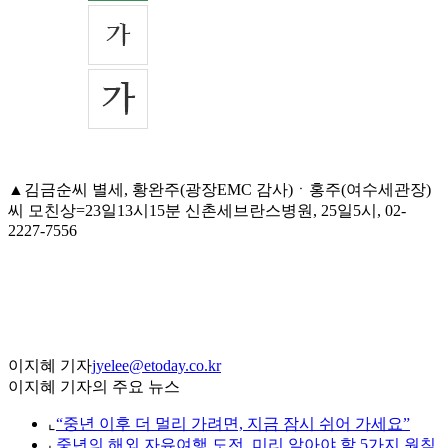
▲김금순씨 별세, 황완주(광장EMC 감사)ㆍ홍주(여수세관장)
씨 모친상=23일13시15분 신촌세브란스병원, 25일5시, 02-
2227-7556
이지혜 기자
jyelee@etoday.co.kr
이지혜 기자의 주요 뉴스
⌞
“중년 이후 더 멀리 가려면, 지금 잠시 쉬어 가세요”
⌞
중년의 해외 자유여행 도전, 미리 알아야 할 5가지 원칙