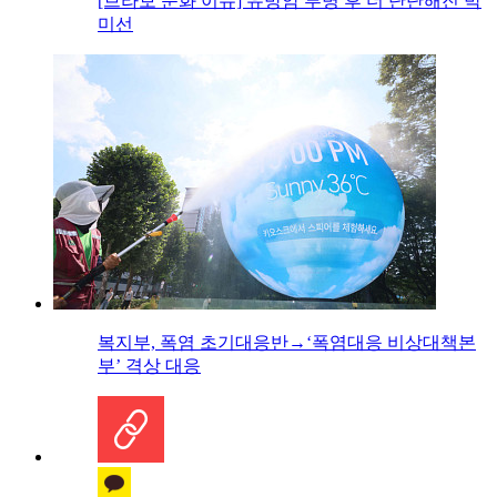
[브라보 문화 이슈] 유방암 투병 후 더 단단해진 박
미선
복지부, 폭염 초기대응반→‘폭염대응 비상대책본
부’ 격상 대응