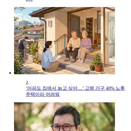
2.
‘아파도 집에서 늙고 싶어…’ 고령 가구 40% 노후
주택이라 어려워