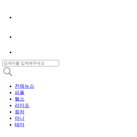
전체뉴스
피플
헬스
라이프
컬처
머니
테마