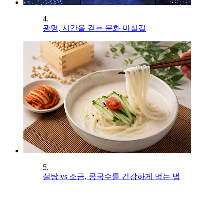
4.
광명, 시간을 걷는 문화 마실길
5.
설탕 vs 소금, 콩국수를 건강하게 먹는 법