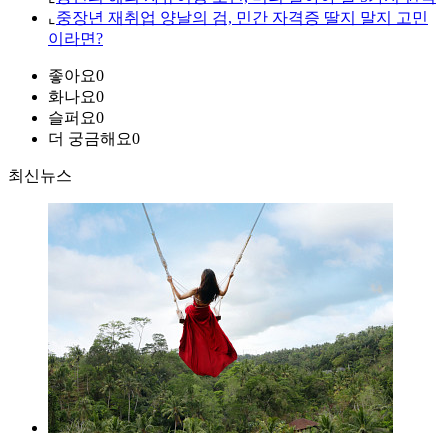
⌞
중장년 재취업 양날의 검, 민간 자격증 딸지 말지 고민
이라면?
좋아요
0
화나요
0
슬퍼요
0
더 궁금해요
0
최신뉴스